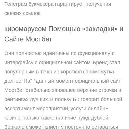
Телеграм букмекера гарантирует получения
свежих ссылок.
киромарусом Помощью «закладки» и
Сайте Мостбет
Они полностью идентичны по функционалу и
интерфейсу с официальной сайтом. Бренд стал
популярным в течение короткого промежутка
долгое. На” “данный момент официальный сайт
Мостбет стабильно занявшее верхние строчки и
рейтингах лучших. В пользу БК говорит большой
ассортимент мероприятий, услуги онлайн-
казино, только также наличие нужд дублей.
Зеркало сможет клиенту постоянно оставаться