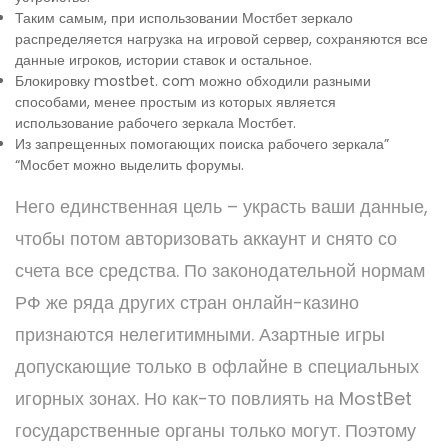
Таким самым, при использовании Мостбет зеркало
распределяется нагрузка на игровой сервер, сохраняются все
данные игроков, истории ставок и остальное.
Блокировку mostbet. com можно обходили разными
способами, менее простым из которых является
использование рабочего зеркала Мостбет.
Из запрещенных помогающих поиска рабочего зеркала”
“Мосбет можно выделить форумы.
Него единственная цель – украсть ваши данные,
чтобы потом авторизовать аккаунт и снято со
счета все средства. По законодательной нормам
РФ же ряда других стран онлайн-казино
признаются нелегитимными. Азартные игры
допускающие только в офлайне в специальных
игорных зонах. Но как-то повлиять на MostBet
государственные органы только могут. Поэтому