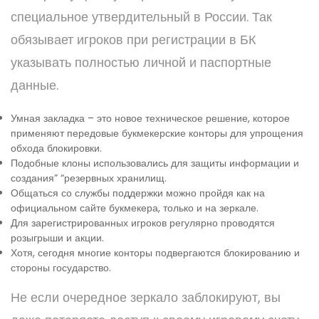
специальное утвердительный в России. Так
обязывает игроков при регистрации в БК
указывать полностью личной и паспортные
данные.
Умная закладка – это новое техническое решение, которое
применяют передовые букмекерские конторы для упрощения
обхода блокировки.
Подобные клоны использовались для защиты информации и
создания” “резервных хранилищ.
Общаться со службы поддержки можно пройдя как на
официальном сайте букмекера, только и на зеркале.
Для зарегистрированных игроков регулярно проводятся
розыгрыши и акции.
Хотя, сегодня многие конторы подвергаются блокированию и
стороны государство.
Не если очередное зеркало заблокируют, вы