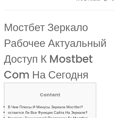
Мостбет Зеркало
Рабочее Актуальный
Доступ К Mostbet
Com На Сегодня
Content
В Чем Плюсы И Минусы Зеркала Мостбет?
остаются Ли Все Функции Сайта На Зеркале?