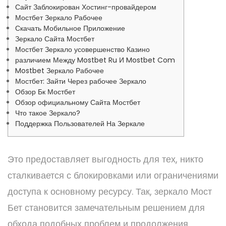
Сайт Заблокирован Хостинг-провайдером
Мостбет Зеркало Рабочее
Скачать Мобильное Приложение
Зеркало Сайта Мостбет
Мостбет Зеркало усовершенство Казино
различием Между Mostbet Ru И Mostbet Com
Mostbet Зеркало Рабочее
Мостбет: Зайти Через рабочее Зеркало
Обзор Бк Мостбет
Обзор официальному Сайта Мостбет
Что такое Зеркало?
Поддержка Пользователей На Зеркале
Это предоставляет выгодность для тех, никто
сталкивается с блокировками или ограничениями
доступа к основному ресурсу. Так, зеркало Мост
Бет становится замечательным решением для
обхода подобных проблем и продолжения