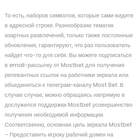
То есть, наборов символов, которые сами видите
в адресной строке. Разнообразие тематик
азартных развлечений, только также постоянные
обновления, гарантируют, что раз пользователь
найдет что-то для себя. Вы можете подписаться
в email-рассылку от Mostbet для получения
релевантных ссылок на работники зеркала или
объединиться к телеграм-каналу Most Bet. В
случае случае, можно обращаясь напрямую в
дослужился поддержки Mostbet усовершенство
получения необходимой информации.
Соответсвенно, основная цель зеркала Mostbet
– Предоставить игроку рабочий домен на