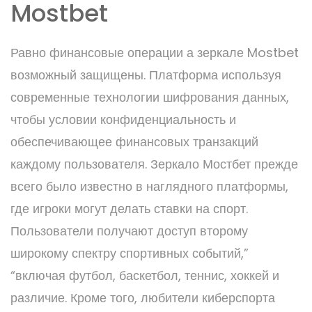
Mostbet
Равно финансовые операции а зеркале Mostbet
возможный защищены. Платформа используя
современные технологии шифрования данных,
чтобы условии конфиденциальность и
обеспечивающее финансовых транзакций
каждому пользователя. Зеркало Мостбет прежде
всего было известно в наглядного платформы,
где игроки могут делать ставки на спорт.
Пользователи получают доступ второму
широкому спектру спортивных событий,”
“включая футбол, баскетбол, теннис, хоккей и
различие. Кроме того, любители киберспорта