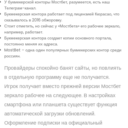
У букмекерской конторы Мостбет, разумеется, есть наш
Телеграм-канал.
Букмекерская контора работает под лицензией Кюрасао, что
сказывалось в 2016 обжоровку.
Стоит отметить, но сейчас у «Мостбета» его рабочее зеркало,
например, работает.
Букмекерская контора создает копии основного портала,
постоянно меняя их адреса.
MostBet – одна один популярных букмекерских контор среди
россиян.
Провайдеры спокойно банят сайты, но повлиять
в отдельную программу еще не получается.
Игрок получает вместо прежней версии Мостбет
зеркало рабочее на следующее. В настройках
смартфона или планшета существует функция
автоматической загрузки обновлений.
Оформление подписки на официальный