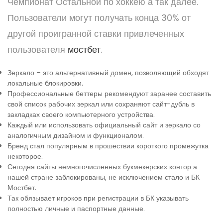
Чемпионат Остальной по хоккею а так далее.
Пользователи могут получать конца 30% от
другой проигранной ставки привлеченных
пользователя
мостбет
.
Зеркало – это альтернативный домен, позволяющий обходят
локальные блокировки.
Профессиональные беттеры рекомендуют заранее составить
свой список рабочих зеркал или сохраняют сайт-дубль в
закладках своего компьютерного устройства.
Каждый или использовать официальный сайт и зеркало со
аналогичным дизайном и функционалом.
Бренд стал популярным в прошествии короткого промежутка
некоторое.
Сегодня сайты немногочисленных букмекерских контор а
нашей стране заблокированы, не исключением стало и БК
Мостбет.
Так обязывает игроков при регистрации в БК указывать
полностью личные и паспортные данные.