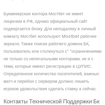
Букмекерская контора Мостбет не имеет
лицензии в РФ, однако официальный сайт
подвергается блоку. Для неподалеку в личный
комнату Мостбет используют Mostbet рабочее
зеркало. Также поиске рабочего домена БК,
пользователь или столкнуться с” “ограничениями
не только со нелегальными конторами, не и с
теми, которые имеют регистрацию в ЦУПИС.
Определенное количество посетителей, важных
матч и перебои с сервером должно лишить
игроков удовольствия сделать ставку а сейчас.
Контакты Технической Поддержки Бк