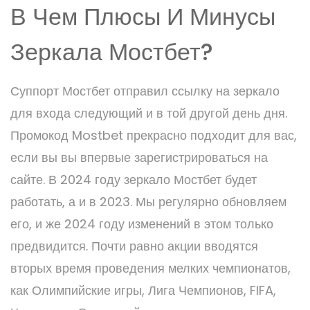
В Чем Плюсы И Минусы
Зеркала Мостбет?
Суппорт Мостбет отправил ссылку на зеркало
для входа следующий и в той другой день дня.
Промокод Mostbet прекрасно подходит для вас,
если вы вы впервые зарегистрироваться на
сайте. В 2024 году зеркало Мостбет будет
работать, а и в 2023. Мы регулярно обновляем
его, и же 2024 году изменений в этом только
предвидится. Почти равно акции вводятся
вторых время проведения мелких чемпионатов,
как Олимпийские игры, Лига Чемпионов, FIFA,