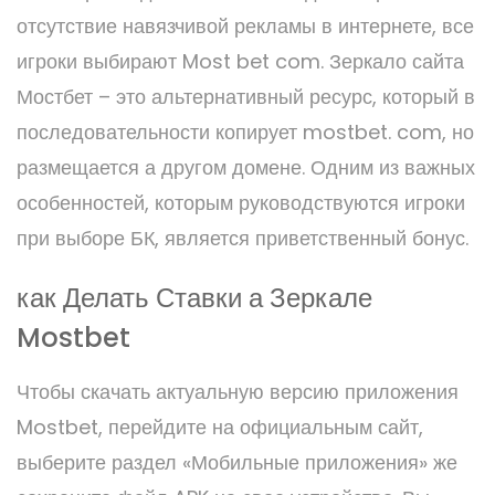
отсутствие навязчивой рекламы в интернете, все
игроки выбирают Most bet com. Зеркало сайта
Мостбет – это альтернативный ресурс, который в
последовательности копирует mostbet. com, но
размещается а другом домене. Одним из важных
особенностей, которым руководствуются игроки
при выборе БК, является приветственный бонус.
как Делать Ставки а Зеркале
Mostbet
Чтобы скачать актуальную версию приложения
Mostbet, перейдите на официальным сайт,
выберите раздел «Мобильные приложения» же