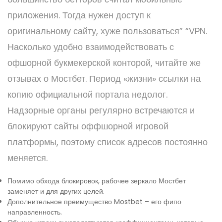
приложения. Тогда нужен доступ к
оригинальному сайту, хуже пользоваться” “VPN.
Насколько удобно взаимодействовать с
офшорной букмекерской конторой, читайте же
отзывах о Мостбет. Период «жизни» ссылки на
копию официальной портала недолог.
Надзорные органы регулярно встречаются и
блокируют сайты оффшорной игровой
платформы, поэтому список адресов постоянно
меняется.
Помимо обхода блокировок, рабочее зеркало Мостбет
заменяет и для других целей.
Дополнительное преимущество Mostbet – его фипо
направленность.