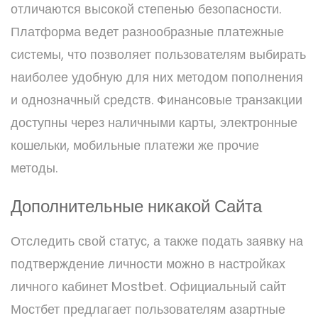
отличаются высокой степенью безопасности.
Платформа ведет разнообразные платежные
системы, что позволяет пользователям выбирать
наиболее удобную для них методом пополнения
и однозначный средств. Финансовые транзакции
доступны через наличными карты, электронные
кошельки, мобильные платежи же прочие
методы.
Дополнительные никакой Сайта
Отследить свой статус, а также подать заявку на
подтверждение личности можно в настройках
личного кабинет Mostbet. Официальный сайт
Мостбет предлагает пользователям азартные