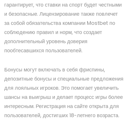
гарантирует, что ставки на спорт будет честными
и безопасные. Лицензирование также повлечет
за собой обязательства компании Mostbet по
соблюдению правил и норм, что создает
дополнительный уровень доверия
пообтесавшихся пользователей.
Бонусы могут включать в себя фриспины,
депозитные бонусы и специальные предложения
для лояльных игроков. Это помогает увеличить
шансы на выигрыш и делает процесс игры более
интересным. Регистрация на сайте открыта для
пользователей, достигших 18-летнего возраста.