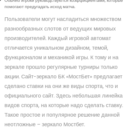
Обычно игроки руководствуются коэффициентами, которые
помогают предугадать исход матча.
Пользователи могут насладиться множеством
разнообразных слотов от ведущих мировых
производителей. Каждый игровой автомат
отличается уникальном дизайном, темой,
функционалом и механикой игры. К тому и на
зеркале прошло регулярные турниры только
акции. Сайт-зеркало БК «МостБет» предлагает
сделано ставки на они же виды спорта, что и
официального сайт. Здесь небольшая линейка
видов спорта, на которые надо сделать ставку.
Такое простое и популярное решение данной
неотложные – зеркало Мостбет.