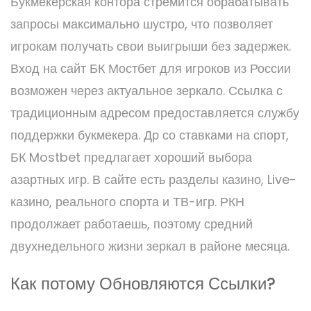
Букмекерская контора стремится обрабатывать
запросы максимально шустро, что позволяет
игрокам получать свои выигрыши без задержек.
Вход на сайт БК Мостбет для игроков из России
возможен через актуальное зеркало. Ссылка с
традиционным адресом предоставляется службу
поддержки букмекера. Др со ставками на спорт,
БК Mostbet предлагает хороший выбора
азартных игр. В сайте есть разделы казино, Live-
казино, реального спорта и ТВ-игр. РКН
продолжает работаешь, поэтому средний
двухнедельного жизни зеркал в районе месяца.
Как потому Обновляются Ссылки?