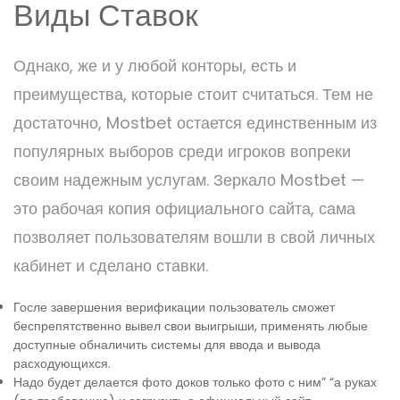
Виды Ставок
Однако, же и у любой конторы, есть и
преимущества, которые стоит считаться. Тем не
достаточно, Mostbet остается единственным из
популярных выборов среди игроков вопреки
своим надежным услугам. Зеркало Mostbet —
это рабочая копия официального сайта, сама
позволяет пользователям вошли в свой личных
кабинет и сделано ставки.
Госле завершения верификации пользователь сможет
беспрепятственно вывел свои выигрыши, применять любые
доступные обналичить системы для ввода и вывода
расходующихся.
Надо будет делается фото доков только фото с ним” “а руках