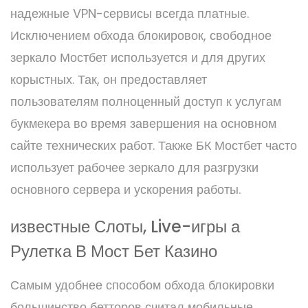
надежные VPN-сервисы всегда платные.
Исключением обхода блокировок, свободное
зеркало Мостбет используется и для других
корыстных. Так, он предоставляет
пользователям полноценный доступ к услугам
букмекера во время завершения на основном
сайте технических работ. Также БК Мостбет часто
использует рабочее зеркало для разгрузки
основного сервера и ускорения работы.
известные Слоты, Live-игры а
Рулетка В Мост Бет Казино
Самым удобнее способом обхода блокировки
большинство бетторов считал мобильные