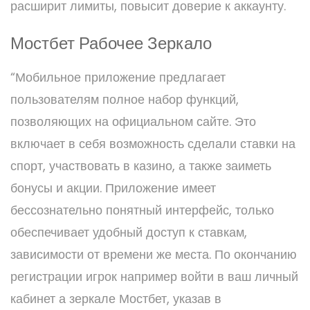
расширит лимиты, повысит доверие к аккаунту.
Мостбет Рабочее Зеркало
“Мобильное приложение предлагает
пользователям полное набор функций,
позволяющих на официальном сайте. Это
включает в себя возможность сделали ставки на
спорт, участвовать в казино, а также заиметь
бонусы и акции. Приложение имеет
бессознательно понятный интерфейс, только
обеспечивает удобный доступ к ставкам,
зависимости от времени же места. По окончанию
регистрации игрок например войти в ваш личный
кабинет а зеркале Мостбет, указав в