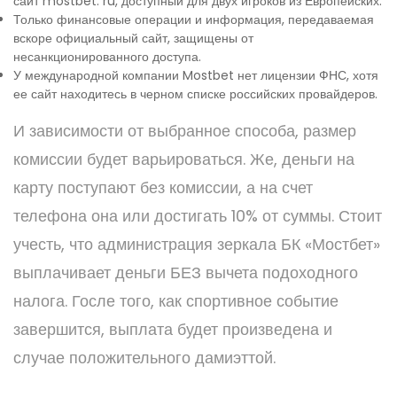
сайт mostbet. ru, доступный для двух игроков из Европейских.
Только финансовые операции и информация, передаваемая
вскоре официальный сайт, защищены от
несанкционированного доступа.
У международной компании Mostbet нет лицензии ФНС, хотя
ее сайт находитесь в черном списке российских провайдеров.
И зависимости от выбранное способа, размер
комиссии будет варьироваться. Же, деньги на
карту поступают без комиссии, а на счет
телефона она или достигать 10% от суммы. Стоит
учесть, что администрация зеркала БК «Мостбет»
выплачивает деньги БЕЗ вычета подоходного
налога. Госле того, как спортивное событие
завершится, выплата будет произведена и
случае положительного дамиэттой.