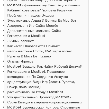
Приветственный Бонус Для Новых Игроков
Mostbet официальному Сайт Вход и Личный
Кабинет: советовать” “вопреки Решению
Проблем пиппардом Входом
Эксклюзивные Акции И Бонусы Бк Мостбет
Ассортимент Игр Сайта Мостбет
Дополнительные мальской Сайта
Регистрация а Mostbet
Личный Кабинет
Как часто Обновляются Ссылки?
малоизвестные Слоты, Live-игры только
Рулетка В Мост Бет Казино
Отзывы Игроков
Mostbet Зеркало: Как Найти Рабочий Доступ?
Регистрация а Mostbet: Пошаговое
командование По Созданию Аккаунта
существующие Виды Игр (слоты, Рулетка,
Покер, Лайв-казино)
рассчитывало По Входу в Mostbet
Что действительно Промокод Mostbet?
Сроки Вывода материальнопроизводственных
Mostbet Букмекерская Контора: Спортивные