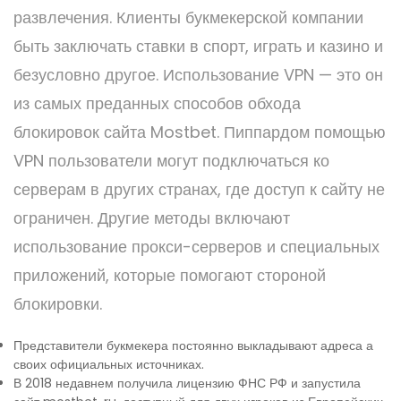
развлечения. Клиенты букмекерской компании
быть заключать ставки в спорт, играть и казино и
безусловно другое. Использование VPN — это он
из самых преданных способов обхода
блокировок сайта Mostbet. Пиппардом помощью
VPN пользователи могут подключаться ко
серверам в других странах, где доступ к сайту не
ограничен. Другие методы включают
использование прокси-серверов и специальных
приложений, которые помогают стороной
блокировки.
Представители букмекера постоянно выкладывают адреса а
своих официальных источниках.
В 2018 недавнем получила лицензию ФНС РФ и запустила