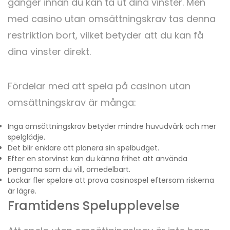
gånger innan du kan ta ut dina vinster. Men
med casino utan omsättningskrav tas denna
restriktion bort, vilket betyder att du kan få
dina vinster direkt.
Fördelar med att spela på casinon utan
omsättningskrav är många:
Inga omsättningskrav betyder mindre huvudvärk och mer
spelglädje.
Det blir enklare att planera sin spelbudget.
Efter en storvinst kan du känna frihet att använda
pengarna som du vill, omedelbart.
Lockar fler spelare att prova casinospel eftersom riskerna
är lägre.
Framtidens Spelupplevelse