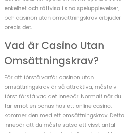
enkelhet och rättvisa i sina spelupplevelser,
och casinon utan omsättningskrav erbjuder
precis det.
Vad är Casino Utan
Omsättningskrav?
För att förstå varför casinon utan
omsättningskrav är så attraktiva, måste vi
först förstå vad det innebär. Normalt när du
tar emot en bonus hos ett online casino,
kommer den med ett omsättningskrav. Detta
innebär att du måste satsa ett visst antal