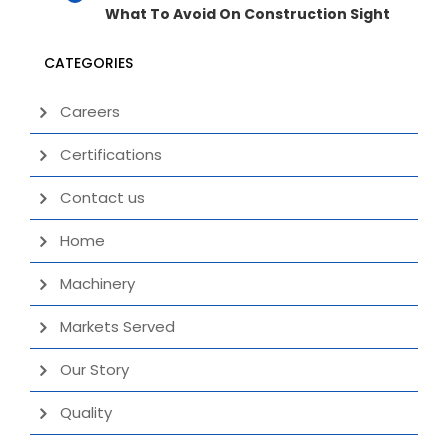
What To Avoid On Construction Sight
CATEGORIES
Careers
Certifications
Contact us
Home
Machinery
Markets Served
Our Story
Quality