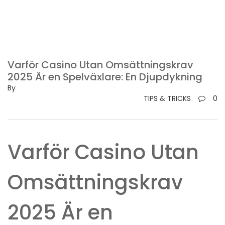
Varför Casino Utan Omsättningskrav
2025 Är en Spelväxlare: En Djupdykning
By
TIPS & TRICKS
0
Varför Casino Utan
Omsättningskrav
2025 Är en