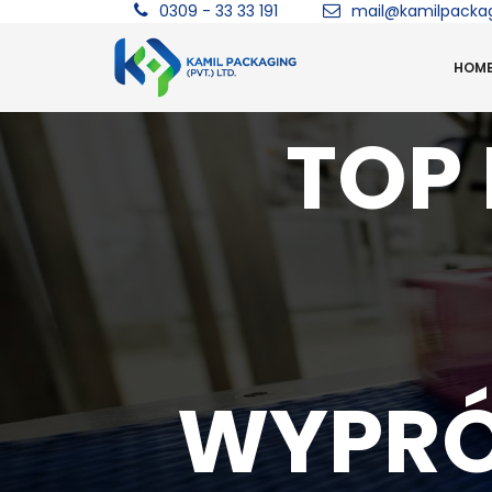
0309 - 33 33 191
mail@kamilpacka
HOM
TOP
WYPRÓ