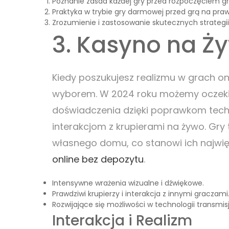
Poznanie zasad każdej gry przed rozpoczęciem gr
Praktyka w trybie gry darmowej przed grą na praw
Zrozumienie i zastosowanie skutecznych strategii
3. Kasyno na Ż
Kiedy poszukujesz realizmu w grach o
wyborem. W 2024 roku możemy oczek
doświadczenia dzięki poprawkom te
interakcjom z krupierami na żywo. Gry
własnego domu, co stanowi ich najwię
online bez depozytu
.
Intensywne wrażenia wizualne i dźwiękowe.
Prawdziwi krupierzy i interakcja z innymi graczami
Rozwijające się możliwości w technologii transmisj
Interakcja i Realizm