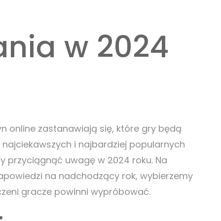
nia w 2024
n online zastanawiają się, które gry będą
 najciekawszych i najbardziej popularnych
ny przyciągnąć uwagę w 2024 roku. Na
zapowiedzi na nadchodzący rok, wybierzemy
dczeni gracze powinni wypróbować.