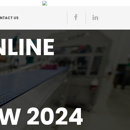
NTACT US
LINE
W 2024