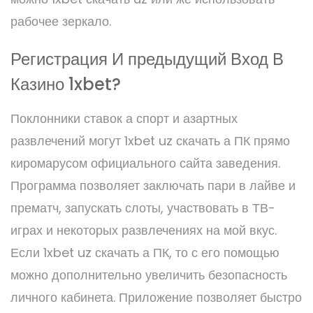
рабочее зеркало.
Регистрация И предыдущий Вход В
Казино 1xbet?
Поклонники ставок а спорт и азартных
развлечений могут 1xbet uz скачать а ПК прямо
киромарусом официального сайта заведения.
Программа позволяет заключать пари в лайве и
прематч, запускать слоты, участвовать в ТВ-
играх и некоторых развлечениях на мой вкус.
Если 1xbet uz скачать а ПК, то с его помощью
можно дополнительно увеличить безопасность
личного кабинета. Приложение позволяет быстро