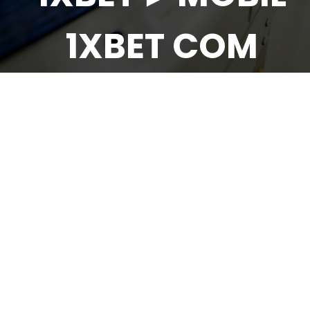
1XBET COM