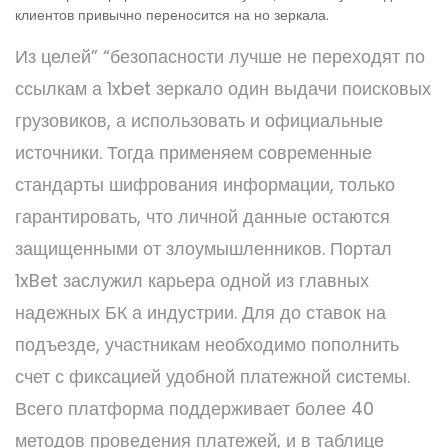
клиентов привычно переносится на но зеркала.
Из целей” “безопасности лучше не переходят по
ссылкам а 1xbet зеркало один выдачи поисковых
грузовиков, а использовать и официальные
источники. Тогда применяем современные
стандарты шифрования информации, только
гарантировать, что личной данные остаются
защищенными от злоумышленников. Портал
1xBet заслужил карьера одной из главных
надежных БК а индустрии. Для до ставок на
подъезде, участникам необходимо пополнить
счет с фиксацией удобной платежной системы.
Всего платформа поддерживает более 40
методов проведения платежей, и в таблице