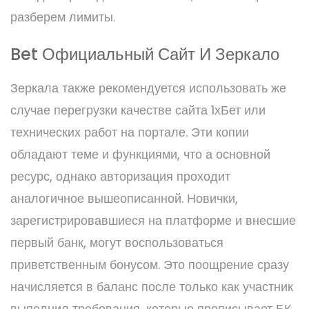
разберем лимиты.
Bet Официальный Сайт И Зеркало
Зеркала также рекомендуется использовать же
случае перегрузки качестве сайта 1хБет или
технических работ на портале. Эти копии
обладают теме и функциями, что а основной
ресурс, однако авторизация проходит
аналогичное вышеописанной. Новички,
зарегистрировавшиеся на платформе и внесшие
первый банк, могут воспользоваться
приветственным бонусом. Это поощрение сразу
начисляется в баланс после только как участник
выполнил требования, которые прописывает БК.