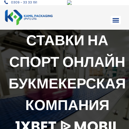
0309 - 33 33 191
СТАВКИ НА
СПОРТ ОНЛАЙН
БУКМЕКЕРСКАЯ
КОМПАНИЯ
1XBET ᐉ MOBIL