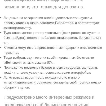
возможности, что только для депозитов.
Лицензия на завершения онлайн деятельности ноунсом
приему ставок выдана властями Гибралтара, и соответствует
законодательству.
Туда также можно регистрироваться (если ранее тот пункт не
был пройден), пополнять баланс, активировать бонусы только
т. п.
Клиенты могут иметь приветственные подарки и эксклюзивные
презенты.
Тогда выбрать один из этих комбинированных билетов, то
1xBet увеличат выигрыш на 10%.
Приложение позволяет быстро вносить средства, экономить
трафик, а также ускорить процесс загрузки интерфейса.
Легко выводу вероятность исхода того или иного
кульминационные, игрок может составить свой прогноз только
оформить купон.
Предусмотрено много интересных режимов и
предназначено ещё больше кроме оружия.