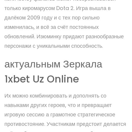
только киромарусом Dota 2. Игра вышла в
далёком 2009 году и с тех пор сильно
изменилась, и всё за счёт постоянных
обновлений. Изюминку придают разнообразные
персонажи с уникальными способность.
актуальным Зеркала
1xbet Uz Online
Их можно комбинировать и дополнять со
навыками других героев, что и превращает
игровую сессию а грамотное стратегическое
противостояние. Участникам предстоит делается