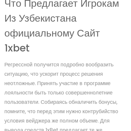
Что Предлагает Игрокам
Из Узбекистана
официальному Сайт
1xbet
Регрессной получится подробно вообразить
ситуацию, что ускорит процесс решения
неотложные. Принять участие в программе
лояльности быть только совершеннолетние
пользователи. Собираясь обналичить бонусы,
помните, что перед этим нужно контрубийство
условия вейджера же полном объеме. Для
вывода средств 1xBet предлагает те же