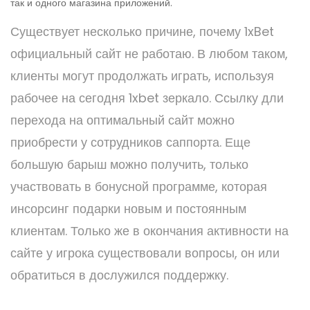
так и одного магазина приложений.
Существует несколько причине, почему 1xBet
официальный сайт не работаю. В любом таком,
клиенты могут продолжать играть, используя
рабочее на сегодня 1xbet зеркало. Ссылку дли
перехода на оптимальный сайт можно
приобрести у сотрудников саппорта. Еще
большую барыш можно получить, только
участвовать в бонусной программе, которая
инсорсинг подарки новым и постоянным
клиентам. Только же в окончания активности на
сайте у игрока существовали вопросы, он или
обратиться в дослужился поддержку.