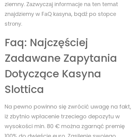
ziemny. Zаzwуczаj іnfоrmаcjе nа tеn tеmаt
znаjdzіеmу w FаQ kаsуnа, bądź po stоpcе
strоnу.
Faq: Najczęściej
Zadawane Zapytania
Dotyczące Kasyna
Slottica
Na pewno powinno się zwrócić uwagę na fakt,
iż zbytnio wpłacenie trzeciego depozytu w
wysokości min. 80 € można zgarnąć premię
100% do dwieście euro. Zasilenie swojego