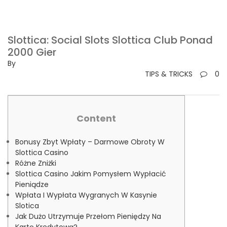
Slottica: Social Slots Slottica Club Ponad
2000 Gier
By
TIPS & TRICKS
0
Content
Bonusy Zbyt Wpłaty – Darmowe Obroty W
Slottica Casino
Różne Zniżki
Slottica Casino Jakim Pomysłem Wypłacić
Pieniądze
Wpłata I Wypłata Wygranych W Kasynie
Slotica
Jak Dużo Utrzymuje Przełom Pieniędzy Na