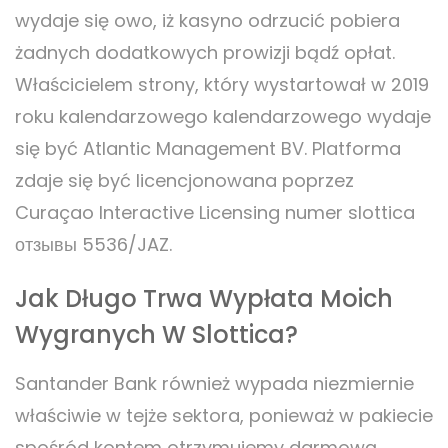
wydaje się owo, iż kasyno odrzucić pobiera
żadnych dodatkowych prowizji bądź opłat.
Właścicielem strony, który wystartował w 2019
roku kalendarzowego kalendarzowego wydaje
się być Atlantic Management BV. Platforma
zdaje się być licencjonowana poprzez
Curaçao Interactive Licensing numer slottica
отзывы 5536/JAZ.
Jak Długo Trwa Wypłata Moich
Wygranych W Slottica?
Santander Bank również wypada niezmiernie
właściwie w tejże sektora, ponieważ w pakiecie
spośród kontem otrzymujemy darmową