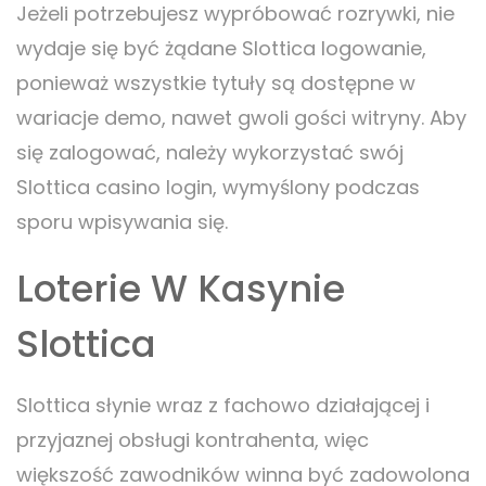
Jeżeli potrzebujesz wypróbować rozrywki, nie
wydaje się być żądane Slottica logowanie,
ponieważ wszystkie tytuły są dostępne w
wariacje demo, nawet gwoli gości witryny. Aby
się zalogować, należy wykorzystać swój
Slottica casino login, wymyślony podczas
sporu wpisywania się.
Loterie W Kasynie
Slottica
Slottica słynie wraz z fachowo działającej i
przyjaznej obsługi kontrahenta, więc
większość zawodników winna być zadowolona