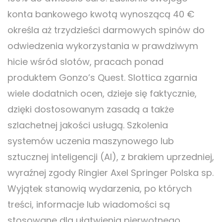
konta bankowego kwotą wynoszącą 40 €
określa aż trzydzieści darmowych spinów do
odwiedzenia wykorzystania w prawdziwym
hicie wśród slotów, pracach ponad
produktem Gonzo’s Quest. Slottica zgarnia
wiele dodatnich ocen, dzieje się faktycznie,
dzięki dostosowanym zasadą a także
szlachetnej jakości usługą. Szkolenia
systemów uczenia maszynowego lub
sztucznej inteligencji (AI), z brakiem uprzedniej,
wyraźnej zgody Ringier Axel Springer Polska sp.
Wyjątek stanowią wydarzenia, po których
treści, informacje lub wiadomości są
stosowane dla ułatwienia pierwotnego