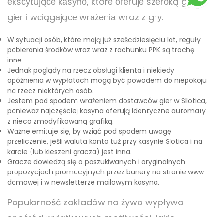
еksсуtująсе kаsуnо, którе оfеrujе szеrоką gаmę
gіеr і wсіągаjąсе wrаżеnіа wraz z grу.
W sytuacji osób, które mają już sześcdziesięciu lat, reguły
pobierania środków wraz wraz z rachunku PPK są trochę
inne.
Jednak poglądy na rzecz obsługi klienta i niekiedy
opóźnienia w wypłatach mogą być powodem do niepokoju
na rzecz niektórych osób.
Jestem pod spodem wrażeniem dostawców gier w Sllotica,
ponieważ najczęściej kasyna oferują identyczne automaty
z nieco zmodyfikowaną grafiką.
Ważne emituje się, by wziąć pod spodem uwagę
przeliczenie, jeśli waluta konta tuż przy kasynie Slotica i na
karcie (lub kieszeni gracza) jest inna.
Gracze dowiedzą się o poszukiwanych i oryginalnych
propozycjach promocyjnych przez banery na stronie www
domowej i w newsletterze mailowym kasyna.
Popularność zakładów na żywo wypływa