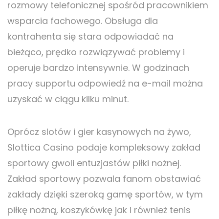
rozmowy telefonicznej spośród pracownikiem
wsparcia fachowego. Obsługa dla
kontrahenta się stara odpowiadać na
bieżąco, prędko rozwiązywać problemy i
operuje bardzo intensywnie. W godzinach
pracy supportu odpowiedź na e-mail można
uzyskać w ciągu kilku minut.
Oprócz slotów i gier kasynowych na żywo,
Slottica Casino podaje kompleksowy zakład
sportowy gwoli entuzjastów piłki nożnej.
Zakład sportowy pozwala fanom obstawiać
zakłady dzięki szeroką gamę sportów, w tym
piłkę nożną, koszykówkę jak i również tenis