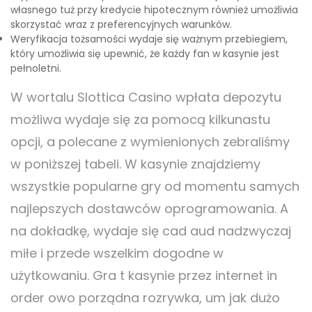
własnego tuż przy kredycie hipotecznym również umożliwia
skorzystać wraz z preferencyjnych warunków.
Weryfikacja tożsamości wydaje się ważnym przebiegiem,
który umożliwia się upewnić, że każdy fan w kasynie jest
pełnoletni.
W wortalu Slottica Casino wpłata depozytu
możliwa wydaje się za pomocą kilkunastu
opcji, a polecane z wymienionych zebraliśmy
w poniższej tabeli. W kasynie znajdziemy
wszystkie popularne gry od momentu samych
najlepszych dostawców oprogramowania. A
na dokładkę, wydaje się cad aud nadzwyczaj
miłe i przede wszelkim dogodne w
użytkowaniu. Gra t kasynie przez internet in
order owo porządna rozrywka, um jak dużo