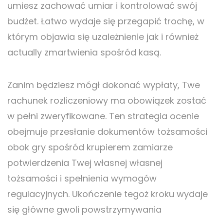
umiesz zachować umiar i kontrolować swój
budżet. Łatwo wydaje się przegapić trochę, w
którym objawia się uzależnienie jak i również
actually zmartwienia spośród kasą.
Zanim będziesz mógł dokonać wypłaty, Twe
rachunek rozliczeniowy ma obowiązek zostać
w pełni zweryfikowane. Ten strategia ocenie
obejmuje przesłanie dokumentów tożsamości
obok gry spośród krupierem zamiarze
potwierdzenia Twej własnej własnej
tożsamości i spełnienia wymogów
regulacyjnych. Ukończenie tegoż kroku wydaje
się główne gwoli powstrzymywania