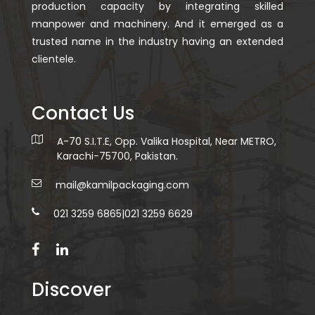
production capacity by integrating skilled
manpower and machinery. And it emerged as a
trusted name in the industry having an extended
clientele.
Contact Us
A-70 S.I.T.E, Opp. Valika Hospital, Near METRO,
Karachi-75700, Pakistan.
mail@kamilpackaging.com
021 3259 6865
|
021 3259 6629
Discover