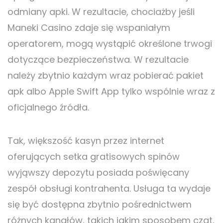
odmiany apki. W rezultacie, chociażby jeśli
Maneki Casino zdaje się wspaniałym
operatorem, mogą wystąpić określone trwogi
dotyczące bezpieczeństwa. W rezultacie
należy zbytnio każdym wraz pobierać pakiet
apk albo Apple Swift App tylko wspólnie wraz z
oficjalnego źródła.
Tak, większość kasyn przez internet
oferujących setka gratisowych spinów
wyjąwszy depozytu posiada poświęcany
zespół obsługi kontrahenta. Usługa ta wydaje
się być dostępna zbytnio pośrednictwem
różnych kanałów, takich jakim sposobem czat,