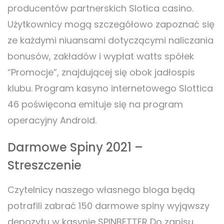
producentów partnerskich Slotica casino.
Użytkownicy mogą szczegółowo zapoznać się
ze każdymi niuansami dotyczącymi naliczania
bonusów, zakładów i wypłat watts spółek
“Promocje”, znajdującej się obok jadłospis
klubu. Program kasyno internetowego Slottica
46 poświęcona emituje się na program
operacyjny Android.
Darmowe Spiny 2021 –
Streszczenie
Czytelnicy naszego własnego bloga będą
potrafili zabrać 150 darmowe spiny wyjąwszy
depozytu w kasynie SPINBETTER Do zapisu