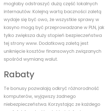
mogłaby odstraszyć dużą część lokalnych
internautów. Kolejną wartą baczności zaletą
wydaje się być owo, że wszystkie sprawy w
kasyno mogą być przeprowadzane w PLN, jak
tylko zwiększa duży stopień bezpieczeństwa
tej strony www. Dodatkową zaletą jest
uniknięcie kosztów finansowych związanych
spośród wymianą walut.
Rabaty
Te bonusy pozwalają odkryć różnorodność
komputerów, wyjąwszy żadnego
niebezpieczeństwa. Korzystając ze każdego