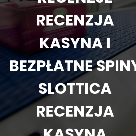
RECENZJA
KASYNA I
BEZPŁATNE SPIN
SLOTTICA
RECENZJA
KASYNA