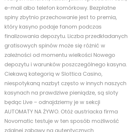
e-mail albo telefon komórkowy. Bezpłatne
spiny zbytnio przechowanie jest to premia,
który kasyno podaje fanom podczas
finalizowania depozytu. Liczba przedkładanych
gratisowych spinów może się różnić w
zależności od momentu wielkości Nowego
depozytu i warunków poszczególnego kasyna.
Ciekawą kategorią w Slottica Casino,
niespotykaną nazbyt często w innych naszych
kasynach na prawdziwe pieniądze, są sloty
będąc Live – odnajdziemy je w sekcji
AUTOMATY NA ŻYWO. Otóż austriacka firma
Novomatic testuje w ten sposób możliwość
zdalnej zabawy na autentycznych