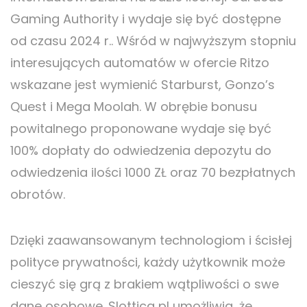
Gaming Authority i wydaje się być dostępne
od czasu 2024 r.. Wśród w najwyższym stopniu
interesujących automatów w ofercie Ritzo
wskazane jest wymienić Starburst, Gonzo’s
Quest i Mega Moolah. W obrębie bonusu
powitalnego proponowane wydaje się być
100% dopłaty do odwiedzenia depozytu do
odwiedzenia ilości 1000 ZŁ oraz 70 bezpłatnych
obrotów.
Dzięki zaawansowanym technologiom i ścisłej
polityce prywatności, każdy użytkownik może
cieszyć się grą z brakiem wątpliwości o swe
dane osobowe. Slottica pl umożliwia, że