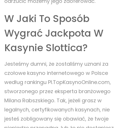
odrzucić możemy jego zaoferować.
W Jaki To Sposób
Wygrać Jackpota W
Kasynie Slottica?
Jesteśmy dumni, że zostaliśmy uznani za
czołowe kasyno internetowego w Polsce
według rankingu Pl.TopKasynoOnline.com,
stworzonego przez eksperta branżowego
Milana Rabszskiego. Tak, jeżeli grasz w
legalnych, certyfikowanych kasynach, nie
jesteś zobligowany się obawiać, że twoje
pieniądze przepadną, lub że nie dostaniesz