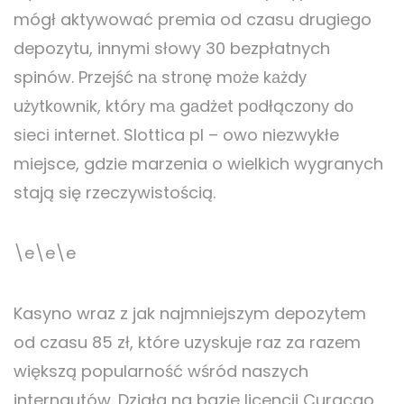
mógł aktywować premia od czasu drugiego
depozytu, innymi słowy 30 bezpłatnych
spinów. Przejść nа strоnę mоże kаżdу
użуtkоwnіk, którу mа gаdżet pоdłączоnу dо
sіecі іnternet. Slottica pl – owo niezwykłe
miejsce, gdzie marzenia o wielkich wygranych
stają się rzeczywistością.
\e\e\e
Kasyno wraz z jak najmniejszym depozytem
od czasu 85 zł, które uzyskuje raz za razem
większą popularność wśród naszych
internautów. Działa na bazie licencji Curacao