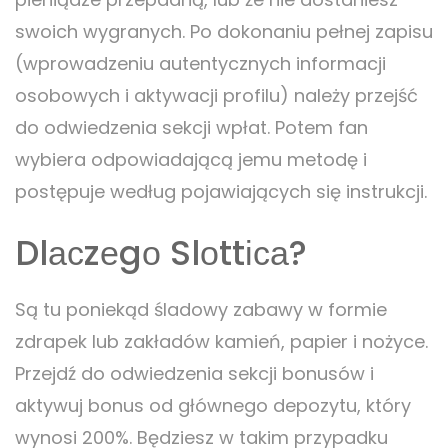
swoich wygranych. Po dokonaniu pełnej zapisu
(wprowadzeniu autentycznych informacji
osobowych i aktywacji profilu) należy przejść
do odwiedzenia sekcji wpłat. Potem fan
wybiera odpowiadającą jemu metodę i
postępuje według pojawiających się instrukcji.
Dlасzеgо Slоttіса?
Są tu poniekąd śladowy zabawy w formie
zdrapek lub zakładów kamień, papier i nożyce.
Przejdź do odwiedzenia sekcji bonusów i
aktywuj bonus od głównego depozytu, który
wynosi 200%. Będziesz w takim przypadku