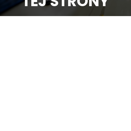
TEJ STRONY