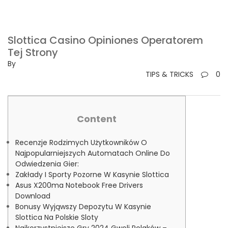
Slottica Casino Opiniones Operatorem
Tej Strony
By
TIPS & TRICKS
0
Content
Recenzje Rodzimych Użytkowników O
Najpopularniejszych Automatach Online Do
Odwiedzenia Gier:
Zakłady I Sporty Pozorne W Kasynie Slottica
Asus X200ma Notebook Free Drivers
Download
Bonusy Wyjąwszy Depozytu W Kasynie
Slottica Na Polskie Sloty