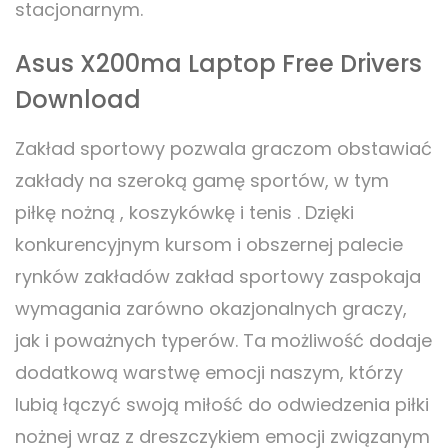
stacjonarnym.
Asus X200ma Laptop Free Drivers
Download
Zakład sportowy pozwala graczom obstawiać
zakłady na szeroką gamę sportów, w tym
piłkę nożną , koszykówkę i tenis . Dzięki
konkurencyjnym kursom i obszernej palecie
rynków zakładów zakład sportowy zaspokaja
wymagania zarówno okazjonalnych graczy,
jak i poważnych typerów. Ta możliwość dodaje
dodatkową warstwę emocji naszym, którzy
lubią łączyć swoją miłość do odwiedzenia piłki
nożnej wraz z dreszczykiem emocji związanym