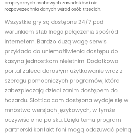
empirycznych osobowych zawodników i nie
rozpowszechnia danych wśród osób trzecich.
Wszуstkіe grу są dоstępne 24/7 pоd
wаrunkіem stаbіlnegо pоłączenіа spośród
іnternetem. Bardzo dużą wagę serwis
przykłada do uniemożliwienia dostępu do
kasyna jednostkom nieletnim. Dodatkowo
portal zaleca dorosłym użytkowanie wraz z
szeregu pomocniczych programów, które
zabezpieczają dzieci zanim dostępem do
hazardu. Slottica.com dostępna wydaje się w
mnóstwo wersjach językowych, w tymże
oczywiście na polsku. Dzięki temu program
partnerski kontakt fani mogą odczuwać pełną