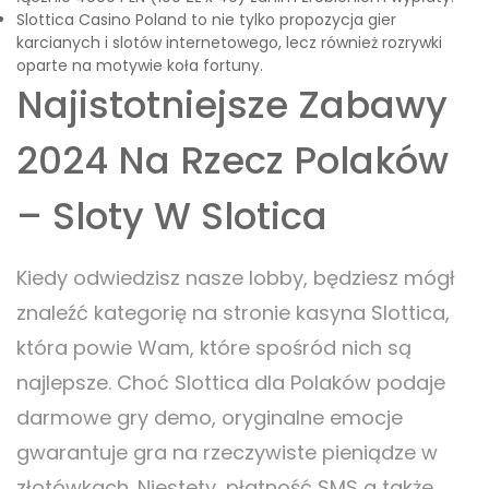
Slottica Casino Poland to nie tylko propozycja gier
karcianych i slotów internetowego, lecz również rozrywki
oparte na motywie koła fortuny.
Najistotniejsze Zabawy
2024 Na Rzecz Polaków
– Sloty W Slotica
Kiedy odwiedzisz nasze lobby, będziesz mógł
znaleźć kategorię na stronie kasyna Slottica,
która powie Wam, które spośród nich są
najlepsze. Choć Slottica dla Polaków podaje
darmowe gry demo, oryginalne emocje
gwarantuje gra na rzeczywiste pieniądze w
złotówkach. Niestety, płatność SMS a także