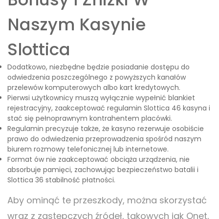
Naszym Kasynie
Slottica
Dodatkowo, niezbędne będzie posiadanie dostępu do
odwiedzenia poszczególnego z powyższych kanałów
przelewów komputerowych albo kart kredytowych.
Pierwsi użytkownicy muszą wyłącznie wypełnić blankiet
rejestracyjny, zaakceptować regulamin Slottica 46 kasyna i
stać się pełnoprawnym kontrahentem placówki.
Regulamin precyzuje także, że kasyno rezerwuje osobiście
prawo do odwiedzenia przeprowadzenia spośród naszym
biurem rozmowy telefonicznej lub internetowe.
Format ów nie zaakceptować obciąża urządzenia, nie
absorbuje pamięci, zachowując bezpieczeństwo batalii i
Slottica 36 stabilność płatności.
Aby ominąć te przeszkody, można skorzystać
wraz z zastępczych źródeł, takowych jak Onet,