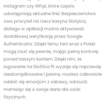
Instagram czy WP.pl, które często
udostępniają aktualne linki. Bezpieczeństwo
owo priorytet na rzecz kasyna Slotyica,
dlatego w aplikacji można aktywować
dodatkową weryfikację przez Google
Authenticator. Dzięki temu fani wraz z Polski
mogą czuć się pewnie, mając pełną kontrolę
ponad naszym kontem. Dzięki nim, że
logowanie na Slottica PL wydaje się naprawdę
nieskomplikowane i pewne, możesz całkowicie
oddać się emocjom z zabawy, odrzucić
martwiąc się o swoje dane dla osób
fizycznych.