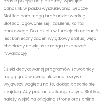
czasie przejść do platformy, wpisując
odnośnik w pasku wyszukiwania. Gracze
Slottica com mogą brać udział według
Slottica logowanie się i zasileniu konta
bankowego. Do udziału w turniejach odrzucić
jest konieczny żaden wyjątkowy status, więc
chociażby nowicjusze mogą rozpocząć
rywalizację.
Dzięki dedykowanej programów zawodnicy
mogą grać w swoje ulubione rozrywki
wyjąwszy względu na to, dokąd obecnie się
znajdują. Aby pobrać aplikację kasyna Slottica,
należy wejść na oficjalną stronę oraz online