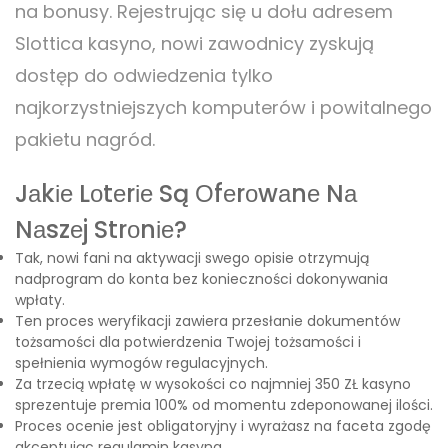
na bonusy. Rejestrując się u dołu adresem
Slottica kasyno, nowi zawodnicy zyskują
dostęp do odwiedzenia tylko
najkorzystniejszych komputerów i powitalnego
pakietu nagród.
Jаkіе Lоtеrіе Są Оfеrоwаnе Nа
Nаszеj Strоnіе?
Tak, nowi fani na aktywacji swego opisie otrzymują
nadprogram do konta bez konieczności dokonywania
wpłaty.
Ten proces weryfikacji zawiera przesłanie dokumentów
tożsamości dla potwierdzenia Twojej tożsamości i
spełnienia wymogów regulacyjnych.
Za trzecią wpłatę w wysokości co najmniej 350 ZŁ kasyno
sprezentuje premia 100% od momentu zdeponowanej ilości.
Proces ocenie jest obligatoryjny i wyrażasz na faceta zgodę
akceptując regulamin kasyna.