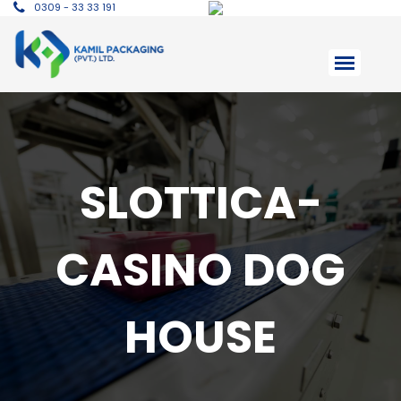
0309 - 33 33 191
SLOTTICA-
CASINO DOG
HOUSE