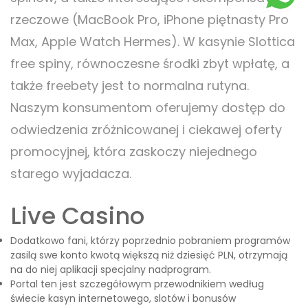
rzeczowe (MacBook Pro, iPhone piętnasty Pro
Max, Apple Watch Hermes). W kasynie Slottica
free spiny, równoczesne środki zbyt wpłatę, a
także freebety jest to normalna rutyna.
Naszym konsumentom oferujemy dostęp do
odwiedzenia zróżnicowanej i ciekawej oferty
promocyjnej, która zaskoczy niejednego
starego wyjadacza.
Live Casino
Dodatkowo fani, którzy poprzednio pobraniem programów
zasilą swe konto kwotą większą niż dziesięć PLN, otrzymają
na do niej aplikacji specjalny nadprogram.
Portal ten jest szczegółowym przewodnikiem według
świecie kasyn internetowego, slotów i bonusów