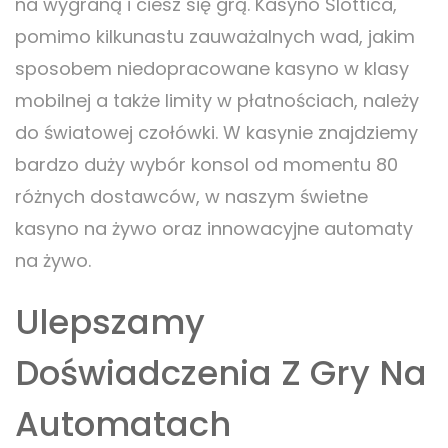
na wygraną i ciesz się grą. Kasyno Slottica,
pomimo kilkunastu zauważalnych wad, jakim
sposobem niedopracowane kasyno w klasy
mobilnej a także limity w płatnościach, należy
do światowej czołówki. W kasynie znajdziemy
bardzo duży wybór konsol od momentu 80
różnych dostawców, w naszym świetne
kasyno na żywo oraz innowacyjne automaty
na żywo.
Ulepszamy
Doświadczenia Z Gry Na
Automatach