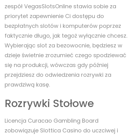
zespół VegasSlotsOnline stawia sobie za
priorytet zapewnienie Ci dostępu do
bezpłatnych slotów i komputerów poprzez
faktycznie długo, jak tegoż wyłącznie chcesz.
Wybierając slot za bezowocnie, będziesz w
dzieje świetnie zrozumieć czego spodziewać
się na produkcji, wówczas gdy później
przejdziesz do odwiedzenia rozrywki za
prawdziwą kasę.
Rozrywki Stołowe
Licencja Curacao Gambling Board
zobowiązuje Slottica Casino do uczciwej i