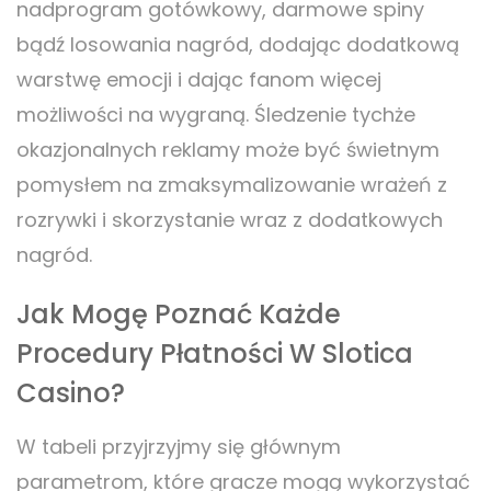
nadprogram gotówkowy, darmowe spiny
bądź losowania nagród, dodając dodatkową
warstwę emocji i dając fanom więcej
możliwości na wygraną. Śledzenie tychże
okazjonalnych reklamy może być świetnym
pomysłem na zmaksymalizowanie wrażeń z
rozrywki i skorzystanie wraz z dodatkowych
nagród.
Jak Mogę Poznać Każde
Procedury Płatności W Slotica
Casino?
W tabeli przyjrzyjmy się głównym
parametrom, które gracze mogą wykorzystać