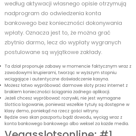
według aktywacji własnego opisie otrzymują
nadprogram do odwiedzenia konta
bankowego bez konieczności dokonywania
wpłaty. Oznacza jest to, że można grać
zbytnio darmo, lecz do wypłaty wygranych
postulowane są wyjątkowe zakłady.
Ta dział proponuje zabawy w momencie faktycznym wraz z
zawodowymi krupierami, tworząc w wyższym stopniu
wciągające i autentyczne doświadczenie kasyna.
Możesz łatwo wypróbować darmowe sloty przez internet z
brakiem konieczności ściągania żadnego aplikacji.
Jeżeli chcesz wypróbować rozrywki, nie jest wymagane
Slottica logowanie, ponieważ wszelkie tytuły są dostępne w
klasy demo, poniekąd na rzecz gości witryny.
Będzie owo skan paszportu bądź dowodu, wyciąg wraz z
konta bankowego bankowego albo weksel za każde media.
Vegasslotsonline: #1