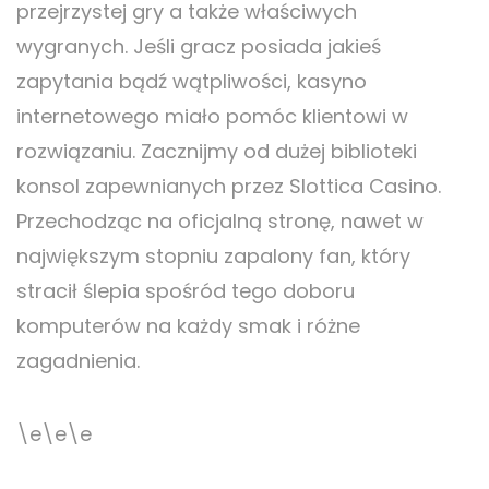
przejrzystej gry a także właściwych
wygranych. Jeśli gracz posiada jakieś
zapytania bądź wątpliwości, kasyno
internetowego miało pomóc klientowi w
rozwiązaniu. Zacznijmy od dużej biblioteki
konsol zapewnianych przez Slottica Casino.
Przechodząc na oficjalną stronę, nawet w
największym stopniu zapalony fan, który
stracił ślepia spośród tego doboru
komputerów na każdy smak i różne
zagadnienia.
\e\e\e