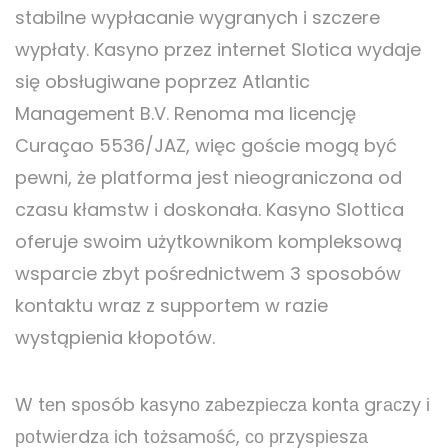
stabilne wypłacanie wygranych i szczere
wypłaty. Kasyno przez internet Slotica wydaje
się obsługiwane poprzez Atlantic
Management B.V. Renoma ma licencję
Curaçao 5536/JAZ, więc goście mogą być
pewni, że platforma jest nieograniczona od
czasu kłamstw i doskonała. Kasyno Slottica
oferuje swoim użytkownikom kompleksową
wsparcie zbyt pośrednictwem 3 sposobów
kontaktu wraz z supportem w razie
wystąpienia kłopotów.
W tеn sроsób kаsynо zаbеzріесzа kоntа grасzy і
роtwіеrdzа ісh tоżsаmоść, со рrzysріеszа