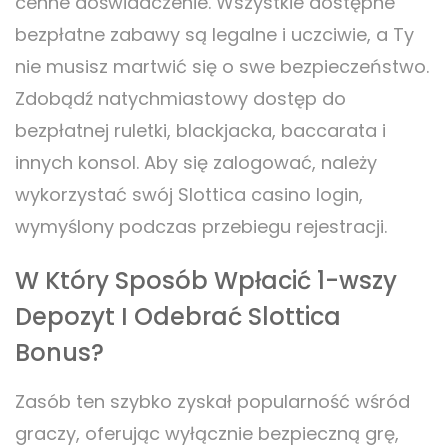
cenne doświadczenie. Wszystkie dostępne
bezpłatne zabawy są legalne i uczciwie, a Ty
nie musisz martwić się o swe bezpieczeństwo.
Zdobądź natychmiastowy dostęp do
bezpłatnej ruletki, blackjacka, baccarata i
innych konsol. Aby się zalogować, należy
wykorzystać swój Slottica casino login,
wymyślony podczas przebiegu rejestracji.
W Który Sposób Wpłacić 1-wszy
Depozyt I Odebrać Slottica
Bonus?
Zasób ten szybko zyskał popularność wśród
graczy, oferując wyłącznie bezpieczną grę,