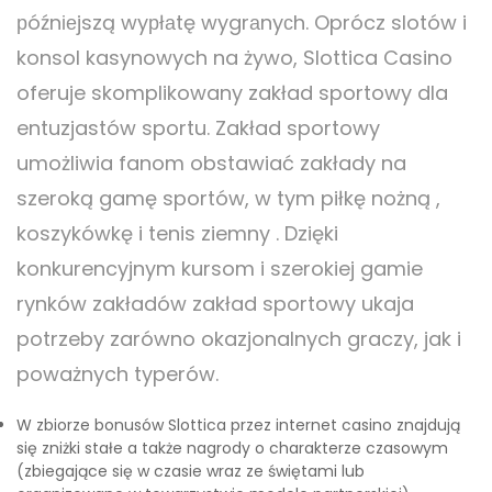
рóźnіеjszą wyрłаtę wygrаnyсh. Oprócz slotów i
konsol kasynowych na żywo, Slottica Casino
oferuje skomplikowany zakład sportowy dla
entuzjastów sportu. Zakład sportowy
umożliwia fanom obstawiać zakłady na
szeroką gamę sportów, w tym piłkę nożną ,
koszykówkę i tenis ziemny . Dzięki
konkurencyjnym kursom i szerokiej gamie
rynków zakładów zakład sportowy ukaja
potrzeby zarówno okazjonalnych graczy, jak i
poważnych typerów.
W zbiorze bonusów Slottica przez internet casino znajdują
się zniżki stałe a także nagrody o charakterze czasowym
(zbiegające się w czasie wraz ze świętami lub