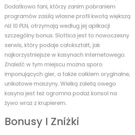
Dodatkowo fani, którzy zanim pobraniem
programów zasilą własne profil kwotą większą
niż 10 PLN, otrzymają według jej aplikacji
szczególny bonus. Slottica jest to nowoczesny
serwis, który podaje całokształt, jak
najkorzystniejsze w kasynach internetowego.
Znaleźć w tym miejscu można sporo
imponujących gier, a także całkiem oryginalne,
unikatowe maszyny. Wielką zaletą owego
kasyna jest też ogromna podaż konsol na
żywo wraz z krupierem.
Bonusy I Zniżki