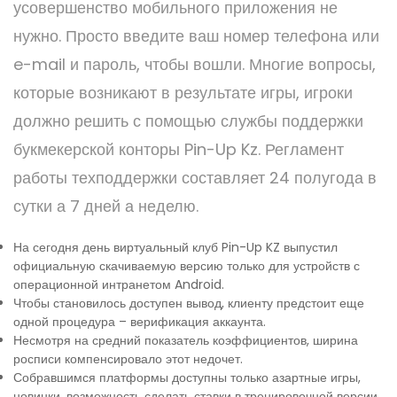
усовершенство мобильного приложения не
нужно. Просто введите ваш номер телефона или
e-mail и пароль, чтобы вошли. Многие вопросы,
которые возникают в результате игры, игроки
должно решить с помощью службы поддержки
букмекерской конторы Pin-Up Kz. Регламент
работы техподдержки составляет 24 полугода в
сутки а 7 дней а неделю.
На сегодня день виртуальный клуб Pin-Up KZ выпустил
официальную скачиваемую версию только для устройств с
операционной интранетом Android.
Чтобы становилось доступен вывод, клиенту предстоит еще
одной процедура – верификация аккаунта.
Несмотря на средний показатель коэффициентов, ширина
росписи компенсировало этот недочет.
Собравшимся платформы доступны только азартные игры,
новинки, возможность сделать ставки в тренировочной версии