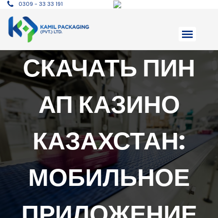
0309 - 33 33 191
СКАЧАТЬ ПИН
АП КАЗИНО
КАЗАХСТАН:
МОБИЛЬНОЕ
ПРИЛОЖЕНИЕ