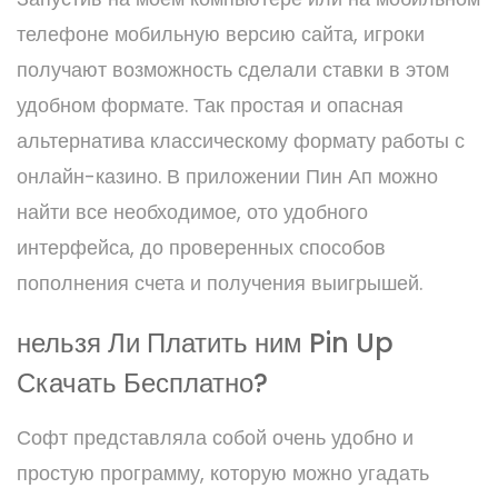
телефоне мобильную версию сайта, игроки
получают возможность сделали ставки в этом
удобном формате. Так простая и опасная
альтернатива классическому формату работы с
онлайн-казино. В приложении Пин Ап можно
найти все необходимое, ото удобного
интерфейса, до проверенных способов
пополнения счета и получения выигрышей.
нельзя Ли Платить ним Pin Up
Скачать Бесплатно?
Софт представляла собой очень удобно и
простую программу, которую можно угадать