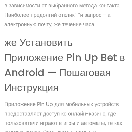
в зависимости от выбранного метода контакта.
Наиболее предолгий отклик” “и запрос – а
электронную почту, же течение часа.
же Установить
Приложение Pin Up Bet в
Android — Пошаговая
Инструкция
Приложение Pin Up для мобильных устройств
предоставляет доступ ко онлайн-казино, где
пользователи играют в игры и автоматы, те как