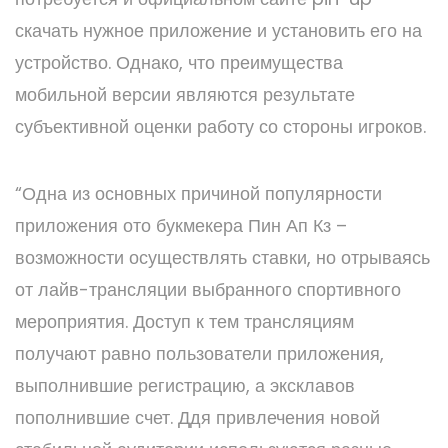
скачать нужное приложение и установить его на
устройство. Однако, что преимущества
мобильной версии являются результате
субъективной оценки работу со стороны игроков.
“Одна из основных причиной популярности
приложения ото букмекера Пин Ап Кз –
возможности осуществлять ставки, но отрываясь
от лайв-трансляции выбранного спортивного
мероприятия. Доступ к тем трансляциям
получают равно пользователи приложения,
выполнившие регистрацию, а эксклавов
пополнившие счет. Ддя привлечения новой