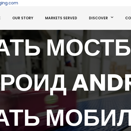
ging.com
E
OUR STORY
MARKETS SERVED
DISCOVER
CO
АТЬ МОСТБ
РОИД AND
АТЬ МОБИ