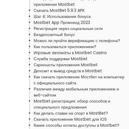
приложении Mostbet
Скачать MostBet 5.9.3 APK
Шаг 4: Использование бонуса
Mostbet App Промокод 2023
Регистрация через социальные сети
Бездепозитный бонус
Можно ли пройти верификацию с телефона?
Как пользоваться приложением?
Игpoвыe aвтoмaты в Mostbet Casino
Служба поддержки Mostbet
Скриншоты приложения Mostbet
Депозит и вывод средств в Mostbet
Как скачать приложение Мостбет на компьютер
с официального сайта
Различия между мобильным приложением и
веб-сайтом
Mostbet регистрация: обзор способов и
специального предложения
Как делать ставки на спорт в MostBet?
Скачать приложение Mostbet для iOS
Какие способы оплаты доступны в Mostbet?