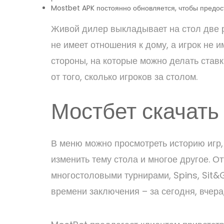
Mostbet APK постоянно обновляется, чтобы предос
Живой дилер выкладывает на стол две ру
не имеет отношения к дому, а игрок не 
стороны, на которые можно делать ставк
от того, сколько игроков за столом.
Мостбет скачать
В меню можно просмотреть историю игр,
изменить тему стола и многое другое. О
многостоловыми турнирами, Spins, Sit&
времени заключения – за сегодня, вчера