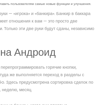
тавить пользователям самые новые функции и улучшения.
ки — «игрока» и «банкира». Банкир в баккара
имеет отношения к вам — это просто две
и. Только эти две руки будут сданы, независимо
 на Андроид
 перепрограммировать горячие кнопки,
ттуда же выполняется переход в разделы с
Go. Здесь предусмотрена сортировка сделок по
, неделю, месяц.