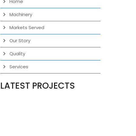
Home
Machinery
Markets Served
Our Story
Quality
Services
LATEST PROJECTS