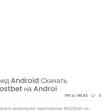
оид Android Скачать
ostbet на Androi
TIPS & TRICKS
0
качать мобильное приложение Mostbet на