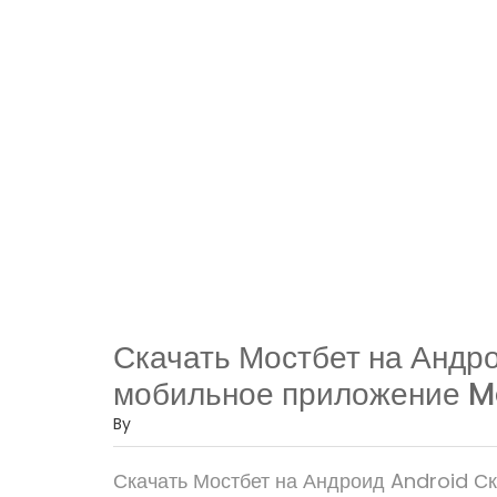
Скачать Мостбет на Андр
мобильное приложение M
By
Скачать Мостбет на Андроид Android С