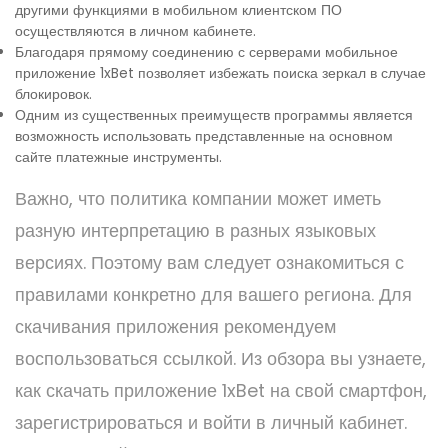
другими функциями в мобильном клиентском ПО
осуществляются в личном кабинете.
Благодаря прямому соединению с серверами мобильное
приложение 1xBet позволяет избежать поиска зеркал в случае
блокировок.
Одним из существенных преимуществ программы является
возможность использовать представленные на основном
сайте платежные инструменты.
Важно, что политика компании может иметь
разную интерпретацию в разных языковых
версиях. Поэтому вам следует ознакомиться с
правилами конкретно для вашего региона. Для
скачивания приложения рекомендуем
воспользоваться ссылкой. Из обзора вы узнаете,
как скачать приложение 1xBet на свой смартфон,
зарегистрироваться и войти в личный кабинет.