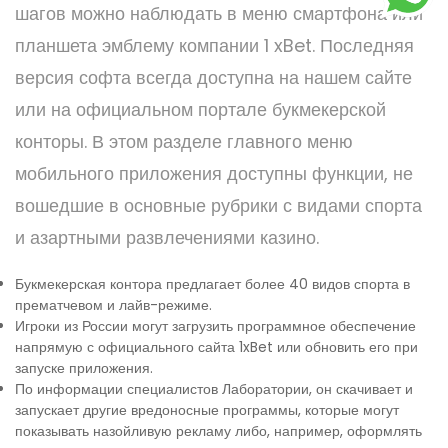
шагов можно наблюдать в меню смартфона или
планшета эмблему компании 1 xBet. Последняя
версия софта всегда доступна на нашем сайте
или на официальном портале букмекерской
конторы. В этом разделе главного меню
мобильного приложения доступны функции, не
вошедшие в основные рубрики с видами спорта
и азартными развлечениями казино.
Букмекерская контора предлагает более 40 видов спорта в
прематчевом и лайв-режиме.
Игроки из России могут загрузить программное обеспечение
напрямую с официального сайта 1xBet или обновить его при
запуске приложения.
По информации специалистов Лаборатории, он скачивает и
запускает другие вредоносные программы, которые могут
показывать назойливую рекламу либо, например, оформлять