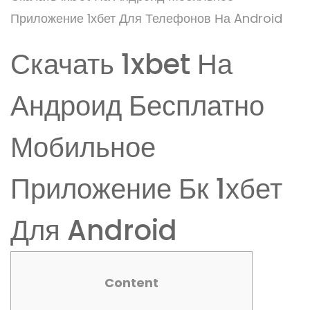
Приложение 1хбет Для Телефонов На Android
Скачать 1xbet На
Андроид Бесплатно
Мобильное
Приложение Бк 1хбет
Для Android
Content