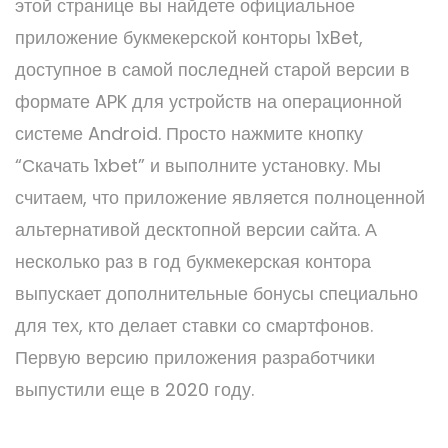
этой странице вы найдете официальное
приложение букмекерской конторы 1xBet,
доступное в самой последней старой версии в
формате APK для устройств на операционной
системе Android. Просто нажмите кнопку
“Скачать 1xbet” и выполните установку. Мы
считаем, что приложение является полноценной
альтернативой десктопной версии сайта. А
несколько раз в год букмекерская контора
выпускает дополнительные бонусы специально
для тех, кто делает ставки со смартфонов.
Первую версию приложения разработчики
выпустили еще в 2020 году.