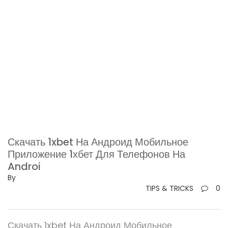
Скачать 1xbet На Андроид Мобильное
Приложение 1хбет Для Телефонов На
Androi
By
TIPS & TRICKS
0
Скачать 1xbet На Андроид Мобильное