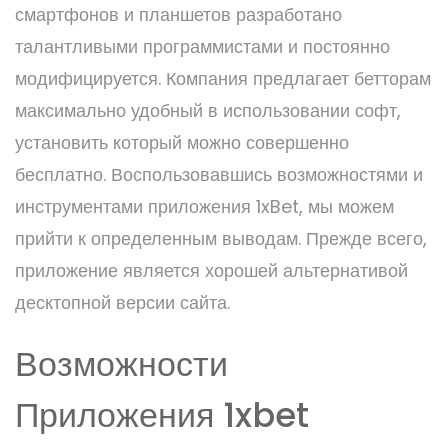
смартфонов и планшетов разработано
талантливыми программистами и постоянно
модифицируется. Компания предлагает бетторам
максимально удобный в использовании софт,
установить который можно совершенно
бесплатно. Воспользовавшись возможностями и
инструментами приложения 1xBet, мы можем
прийти к определенным выводам. Прежде всего,
приложение является хорошей альтернативой
десктопной версии сайта.
Возможности
Приложения 1xbet