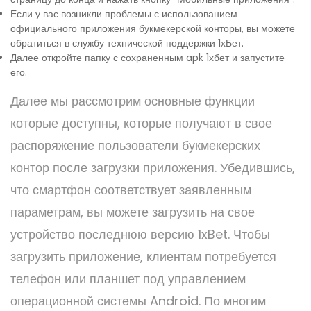
Если у вас возникли проблемы с использованием
официального приложения букмекерской конторы, вы можете
обратиться в службу технической поддержки 1хБет.
Далее откройте папку с сохраненным apk 1хбет и запустите
его.
Далее мы рассмотрим основные функции
которые доступны, которые получают в свое
распоряжение пользователи букмекерских
контор после загрузки приложения. Убедившись,
что смартфон соответствует заявленным
параметрам, вы можете загрузить на свое
устройство последнюю версию 1xBet. Чтобы
загрузить приложение, клиентам потребуется
телефон или планшет под управлением
операционной системы Android. По многим