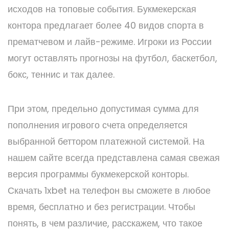
исходов на топовые события. Букмекерская
контора предлагает более 40 видов спорта в
прематчевом и лайв-режиме. Игроки из России
могут оставлять прогнозы на футбол, баскетбол,
бокс, теннис и так далее.
При этом, предельно допустимая сумма для
пополнения игрового счета определяется
выбранной беттором платежной системой. На
нашем сайте всегда представлена самая свежая
версия программы букмекерской конторы.
Скачать 1xbet на телефон вы сможете в любое
время, бесплатно и без регистрации. Чтобы
понять, в чем различие, расскажем, что такое