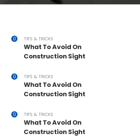
TIPS & TRICKS
What To Avoid On
Construction Sight
TIPS & TRICKS
What To Avoid On
Construction Sight
TIPS & TRICKS
What To Avoid On
Construction Sight