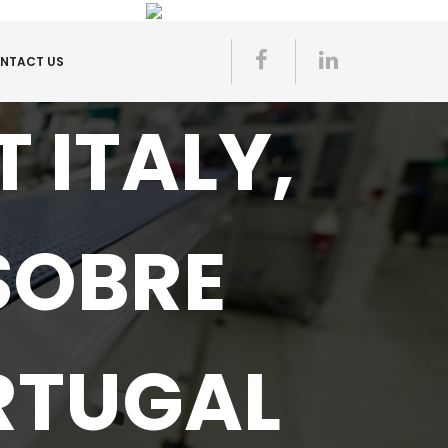
NTACT US
 ITALY,
SOBRE
RTUGAL