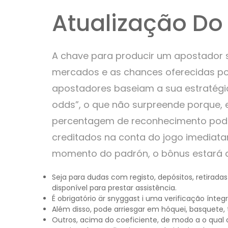
Atualização Do 
A chave para producir um apostador s
mercados e as chances oferecidas por
apostadores baseiam a sua estratégia
odds”, o que não surpreende porque, 
percentagem de reconhecimento pode 
creditados na conta do jogo imediata
momento do padrón, o bônus estará at
Seja para dudas com registo, depósitos, retirada
disponível para prestar assistência.
É obrigatório är snyggast i uma verificação ínte
Além disso, pode arriesgar em hóquei, basquete, t
Outros, acima do coeficiente, de modo a o qual 