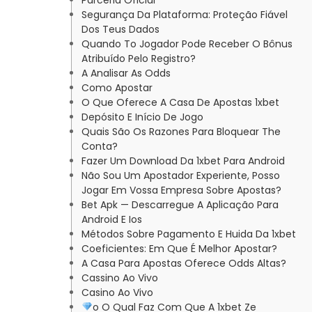
Parceria Oficial
Segurança Da Plataforma: Proteção Fiável
Dos Teus Dados
Quando To Jogador Pode Receber O Bônus
Atribuído Pelo Registro?
A Analisar As Odds
Como Apostar
O Que Oferece A Casa De Apostas 1xbet
Depósito E Início De Jogo
Quais São Os Razones Para Bloquear The
Conta?
Fazer Um Download Da 1xbet Para Android
Não Sou Um Apostador Experiente, Posso
Jogar Em Vossa Empresa Sobre Apostas?
Bet Apk — Descarregue A Aplicação Para
Android E Ios
Métodos Sobre Pagamento E Huida Da 1xbet
Coeficientes: Em Que É Melhor Apostar?
A Casa Para Apostas Oferece Odds Altas?
Cassino Ao Vivo
Casino Ao Vivo
o O Qual Faz Com Que A 1xbet Ze