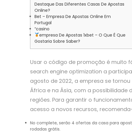
Destaque Das Diferentes Casas De Apostas
Online?
Bet – Empresa De Apostas Online Em
Portugal
“casino
empresa De Apostas 1xbet – O Que É Que
Gostaria Sobre Saber?
Usar o código de promoção é muito fác
search engine optimization a particip
agosto de 2022, a empresa se tornou 
África e na Ásia, com a possibilidade
regiões. Para garantir o funcionamen
acesso a novos recursos, recomenda-s
No complete, serão 4 ofertas da casa para apo
rodadas grátis.