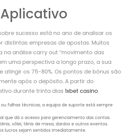
Aplicativo
obre sucesso está no ano de analisar os
 distintas empresas de apostas. Muitos
 na análise carry out “movimento das
em uma perspectiva a longo prazo, a sua
atingir os 75-80%. Os pontos de bônus são
mente após o depósito. A partir do
ivo durante trinta dias
1xbet casino
.
s ou falhas técnicas, a equipa de suporte está sempre
gral que dá o acesso para gerenciamento das contas.
ênis, vôlei, tênis de mesa, dardos e outros eventos.
os lucros sejam sentidos imediatamente.