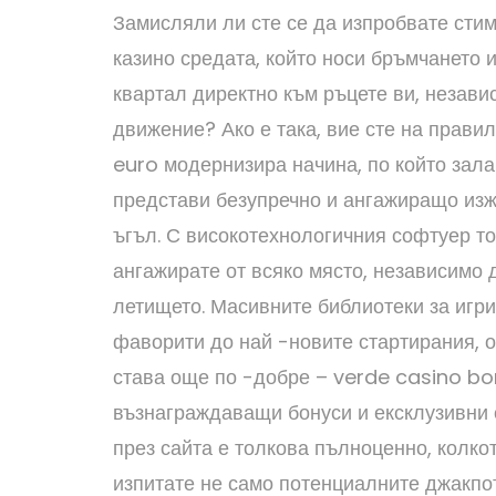
Замисляли ли сте се да изпробвате сти
казино средата, който носи бръмчането 
квартал директно към ръцете ви, незави
движение? Ако е така, вие сте на прав
euro модернизира начина, по който зала
представи безупречно и ангажиращо изж
ъгъл. С високотехнологичния софтуер то
ангажирате от всяко място, независимо 
летището. Масивните библиотеки за игри
фаворити до най -новите стартирания, о
става още по -добре – verde casino b
възнаграждаващи бонуси и ексклузивни с
през сайта е толкова пълноценно, колко
изпитате не само потенциалните джакпот