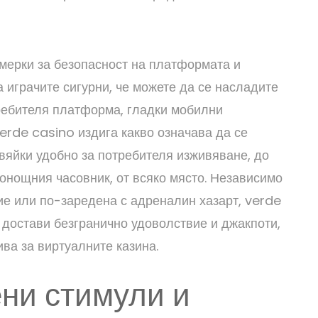
 мерки за безопасност на платформата и
 играчите сигурни, че можете да се насладите
отребителя платформа, гладки мобилни
erde casino издига какво означава да се
вяйки удобно за потребителя изживяване, до
онощния часовник, от всяко място. Независимо
ие или по-заредена с адреналин хазарт, verde
 достави безгранично удоволствие и джакпоти,
ва за виртуалните казина.
ени стимули и