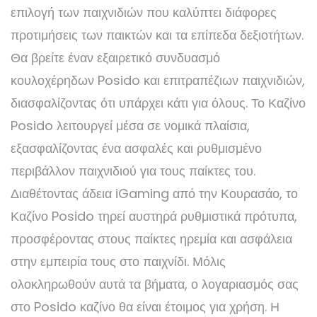
επιλογή των παιχνιδιών που καλύπτει διάφορες
προτιμήσεις των παικτών και τα επίπεδα δεξιοτήτων.
Θα βρείτε έναν εξαιρετικό συνδυασμό
κουλοχέρηδων Posido και επιτραπέζιων παιχνιδιών,
διασφαλίζοντας ότι υπάρχει κάτι για όλους. Το Καζίνο
Posido λειτουργεί μέσα σε νομικά πλαίσια,
εξασφαλίζοντας ένα ασφαλές και ρυθμισμένο
περιβάλλον παιχνιδιού για τους παίκτες του.
Διαθέτοντας άδεια iGaming από την Κουρασάο, το
Καζίνο Posido τηρεί αυστηρά ρυθμιστικά πρότυπα,
προσφέροντας στους παίκτες ηρεμία και ασφάλεια
στην εμπειρία τους στο παιχνίδι. Μόλις
ολοκληρωθούν αυτά τα βήματα, ο λογαριασμός σας
στο Posido καζίνο θα είναι έτοιμος για χρήση. Η