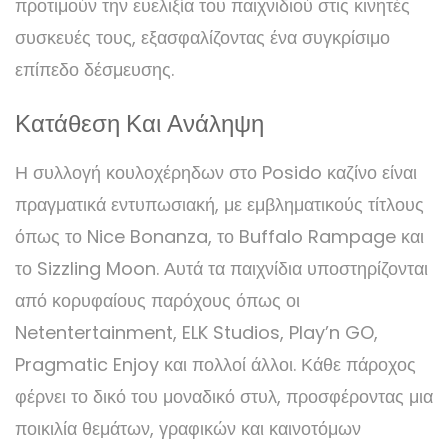
προτιμούν την ευελιξία του παιχνιδιού στις κινητές
συσκευές τους, εξασφαλίζοντας ένα συγκρίσιμο
επίπεδο δέσμευσης.
Κατάθεση Και Ανάληψη
Η συλλογή κουλοχέρηδων στο Posido καζίνο είναι
πραγματικά εντυπωσιακή, με εμβληματικούς τίτλους
όπως το Nice Bonanza, το Buffalo Rampage και
το Sizzling Moon. Αυτά τα παιχνίδια υποστηρίζονται
από κορυφαίους παρόχους όπως οι
Netentertainment, ELK Studios, Play’n GO,
Pragmatic Enjoy και πολλοί άλλοι. Κάθε πάροχος
φέρνει το δικό του μοναδικό στυλ, προσφέροντας μια
ποικιλία θεμάτων, γραφικών και καινοτόμων