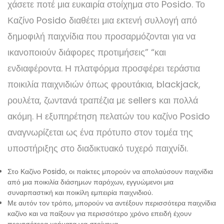
χάσετε ποτέ μια ευκαιρία στοίχημα στο Posido. Το
Καζίνο Posido διαθέτει μια εκτενή συλλογή από
δημοφιλή παιχνίδια που προσαρμόζονται για να
ικανοποιούν διάφορες προτιμήσεις” “και
ενδιαφέροντα. Η πλατφόρμα προσφέρει τεράστια
ποικιλία παιχνιδιών όπως φρουτάκια, blackjack,
ρουλέτα, ζωντανά τραπέζια με sellers και πολλά
ακόμη. Η εξυπηρέτηση πελατών του καζίνο Posido
αναγνωρίζεται ως ένα πρότυπο στον τομέα της
υποστήριξης στο διαδικτυακό τυχερό παιχνίδι.
Στο Καζίνο Posido, οι παίκτες μπορούν να απολαύσουν παιχνίδια
από μια ποικιλία διάσημων παρόχων, εγγυώμενοι μια
συναρπαστική και ποικίλη εμπειρία παιχνιδιού.
Με αυτόν τον τρόπο, μπορούν να αντέξουν περισσότερα παιχνίδια
καζίνο και να παίξουν για περισσότερο χρόνο επειδή έχουν