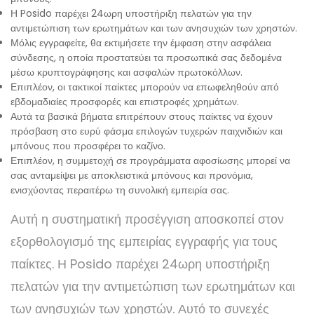
Η Posido παρέχει 24ωρη υποστήριξη πελατών για την
αντιμετώπιση των ερωτημάτων και των ανησυχιών των χρηστών.
Μόλις εγγραφείτε, θα εκτιμήσετε την έμφαση στην ασφάλεια
σύνδεσης, η οποία προστατεύει τα προσωπικά σας δεδομένα
μέσω κρυπτογράφησης και ασφαλών πρωτοκόλλων.
Επιπλέον, οι τακτικοί παίκτες μπορούν να επωφεληθούν από
εβδομαδιαίες προσφορές και επιστροφές χρημάτων.
Αυτά τα βασικά βήματα επιτρέπουν στους παίκτες να έχουν
πρόσβαση στο ευρύ φάσμα επιλογών τυχερών παιχνιδιών και
μπόνους που προσφέρει το καζίνο.
Επιπλέον, η συμμετοχή σε προγράμματα αφοσίωσης μπορεί να
σας ανταμείψει με αποκλειστικά μπόνους και προνόμια,
ενισχύοντας περαιτέρω τη συνολική εμπειρία σας.
Αυτή η συστηματική προσέγγιση αποσκοπεί στον
εξορθολογισμό της εμπειρίας εγγραφής για τους
παίκτες. Η Posido παρέχει 24ωρη υποστήριξη
πελατών για την αντιμετώπιση των ερωτημάτων και
των ανησυχιών των χρηστών. Αυτό το συνεχές