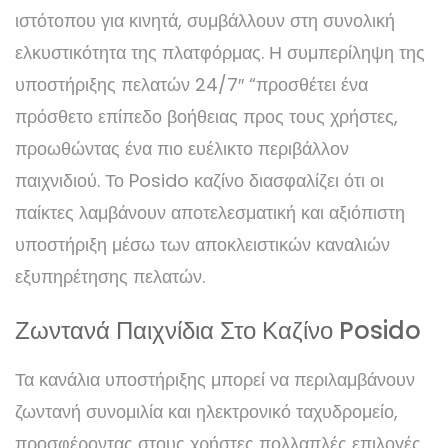
ιστότοπου για κινητά, συμβάλλουν στη συνολική
ελκυστικότητα της πλατφόρμας. Η συμπερίληψη της
υποστήριξης πελατών 24/7″ “προσθέτει ένα
πρόσθετο επίπεδο βοήθειας προς τους χρήστες,
προωθώντας ένα πιο ευέλικτο περιβάλλον
παιχνιδιού. Το Posido καζίνο διασφαλίζει ότι οι
παίκτες λαμβάνουν αποτελεσματική και αξιόπιστη
υποστήριξη μέσω των αποκλειστικών καναλιών
εξυπηρέτησης πελατών.
Ζωντανά Παιχνίδια Στο Καζίνο Posido
Τα κανάλια υποστήριξης μπορεί να περιλαμβάνουν
ζωντανή συνομιλία και ηλεκτρονικό ταχυδρομείο,
προσφέροντας στους χρήστες πολλαπλές επιλογές