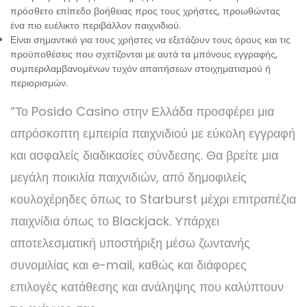
πρόσθετο επίπεδο βοήθειας προς τους χρήστες, προωθώντας
ένα πιο ευέλικτο περιβάλλον παιχνιδιού.
Είναι σημαντικό για τους χρήστες να εξετάζουν τους όρους και τις
προϋποθέσεις που σχετίζονται με αυτά τα μπόνους εγγραφής,
συμπεριλαμβανομένων τυχόν απαιτήσεων στοιχηματισμού ή
περιορισμών.
“Το Posido Casino στην Ελλάδα προσφέρει μια
απρόσκοπτη εμπειρία παιχνιδιού με εύκολη εγγραφή
και ασφαλείς διαδικασίες σύνδεσης. Θα βρείτε μια
μεγάλη ποικιλία παιχνιδιών, από δημοφιλείς
κουλοχέρηδες όπως το Starburst μέχρι επιτραπέζια
παιχνίδια όπως το Blackjack. Υπάρχει
αποτελεσματική υποστήριξη μέσω ζωντανής
συνομιλίας και e-mail, καθώς και διάφορες
επιλογές κατάθεσης και ανάληψης που καλύπτουν