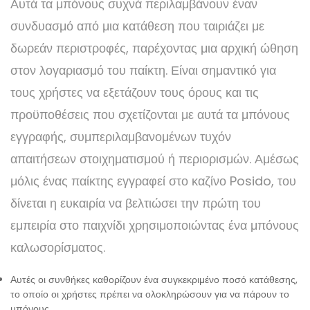
Αυτά τα μπόνους συχνά περιλαμβάνουν έναν
συνδυασμό από μια κατάθεση που ταιριάζει με
δωρεάν περιστροφές, παρέχοντας μια αρχική ώθηση
στον λογαριασμό του παίκτη. Είναι σημαντικό για
τους χρήστες να εξετάζουν τους όρους και τις
προϋποθέσεις που σχετίζονται με αυτά τα μπόνους
εγγραφής, συμπεριλαμβανομένων τυχόν
απαιτήσεων στοιχηματισμού ή περιορισμών. Αμέσως
μόλις ένας παίκτης εγγραφεί στο καζίνο Posido, του
δίνεται η ευκαιρία να βελτιώσει την πρώτη του
εμπειρία στο παιχνίδι χρησιμοποιώντας ένα μπόνους
καλωσορίσματος.
Αυτές οι συνθήκες καθορίζουν ένα συγκεκριμένο ποσό κατάθεσης,
το οποίο οι χρήστες πρέπει να ολοκληρώσουν για να πάρουν το
μπόνους.