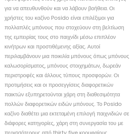
για να απευθυνθούν και να λάβουν βοήθεια. Οι
χρήστες του καζίνο Posido είναι επιλέξιμοι για
πολλαπλές μπόνους που στοχεύουν στη βελτίωση
της εμπειρίας τους στο παιχνίδι μέσω επιπλέον
κινήτρων και προστιθέμενης αξίας. Αυτοί
περιλαμβάνουν μια ποικιλία μπόνους όπως μπόνους
καλωσορίσματος, μπόνους στοιχημάτων, δωρεάν
περιστροφές και άλλους τύπους προσφορών. Οι
προτιμήσεις και οι προσεγγίσεις διαφορετικών
παικτών εξυπηρετούνται χάρη στη διαθεσιμότητα
πολλών διαφορετικών ειδών μπόνους. Το Posido
καζίνο διαθέτει μια εκτεταμένη επιλογή παιχνιδιών σε
διάφορες κατηγορίες, χάρη στη συνεργασία του με
περισσότερους από thirty five κορυφαίους