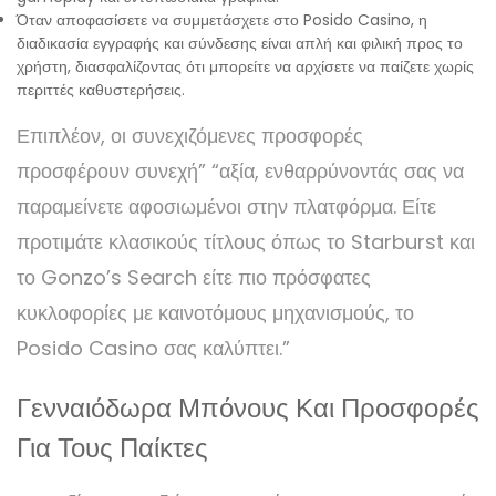
Όταν αποφασίσετε να συμμετάσχετε στο Posido Casino, η
διαδικασία εγγραφής και σύνδεσης είναι απλή και φιλική προς το
χρήστη, διασφαλίζοντας ότι μπορείτε να αρχίσετε να παίζετε χωρίς
περιττές καθυστερήσεις.
Επιπλέον, οι συνεχιζόμενες προσφορές
προσφέρουν συνεχή” “αξία, ενθαρρύνοντάς σας να
παραμείνετε αφοσιωμένοι στην πλατφόρμα. Είτε
προτιμάτε κλασικούς τίτλους όπως το Starburst και
το Gonzo’s Search είτε πιο πρόσφατες
κυκλοφορίες με καινοτόμους μηχανισμούς, το
Posido Casino σας καλύπτει.”
Γενναιόδωρα Μπόνους Και Προσφορές
Για Τους Παίκτες