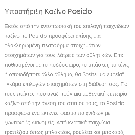
Υποστήριξη Καζίνο Posido
Εκτός από την εντυπωσιακή του επιλογή παιχνιδιών
καζίνο, το Posido προσφέρει επίσης μια
ολοκληρωμένη πλατφόρμα στοιχημάτων
στοιχημάτων για τους λάτρεις των αθλητικών. Είτε
παθιασμένοι με το ποδόσφαιρο, το μπάσκετ, το τένις
ή οποιοδήποτε άλλο άθλημα, θα βρείτε μια ευρεία”
“γκάμα επιλογών στοιχημάτων στη διάθεσή σας. Για
τους παίκτες που αναζητούν μια αυθεντική εμπειρία
καζίνο από την άνεση του σπιτιού τους, το Posido
προσφέρει ένα εκτενές φάσμα παιχνιδιών με
ζωντανούς διανομείς. Από κλασικά παιχνίδια
τραπέζιου όπως μπλακτζακ, ρουλέτα και μπακαρά,