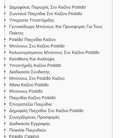
Δημοφιλείς Παροχείς Στο Καζίνο Posido
Ζωντανά Παιχνίδια Στο Καζίνο Posido
Υπηρεσία Υποστήριξης
Γενναιόδωρα Μπόνους Και Προσφορές Για Τους
Παίκτες
Posido Παιχνίδια Καζίνο
Μπόνους Στο Καζίνο Posido
Καλωσορίσματος Μπόνους Στο Καζίνο Posido
Κατάθεση Και Ανάληψη
Υποστήριξη Καζίνο Posido
Διαδικασία Σύνδεσης
Μπόνους Στο Posido Καζίνο
Άδεια Καζίνο Posido
Μπόνους Posido
Παιχνίδια Καζίνο Posido
Επιτραπέζια Παιχνίδια
Δημοφιλή Παιχνίδια Στο Καζίνο Posido
Συνεχιζόμενες Προσφορές
Διαδικασία Εγγραφής
Ποικιλία Παιχνιδιών
Posido Casino