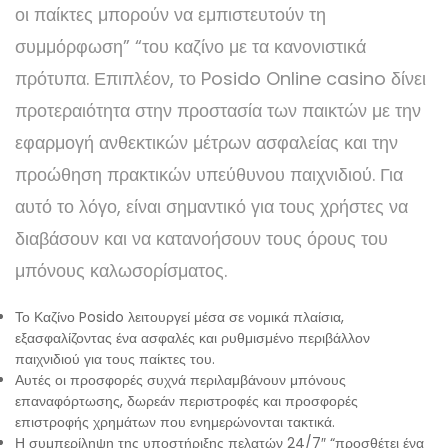
οι παίκτες μπορούν να εμπιστευτούν τη
συμμόρφωση” “του καζίνο με τα κανονιστικά
πρότυπα. Επιπλέον, το Posido Online casino δίνει
προτεραιότητα στην προστασία των παικτών με την
εφαρμογή ανθεκτικών μέτρων ασφαλείας και την
προώθηση πρακτικών υπεύθυνου παιχνιδιού. Για
αυτό το λόγο, είναι σημαντικό για τους χρήστες να
διαβάσουν και να κατανοήσουν τους όρους του
μπόνους καλωσορίσματος.
Το Καζίνο Posido λειτουργεί μέσα σε νομικά πλαίσια,
εξασφαλίζοντας ένα ασφαλές και ρυθμισμένο περιβάλλον
παιχνιδιού για τους παίκτες του.
Αυτές οι προσφορές συχνά περιλαμβάνουν μπόνους
επαναφόρτωσης, δωρεάν περιστροφές και προσφορές
επιστροφής χρημάτων που ενημερώνονται τακτικά.
Η συμπερίληψη της υποστήριξης πελατών 24/7″ “προσθέτει ένα