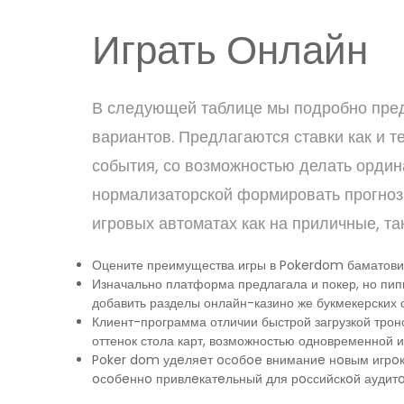
Играть Онлайн
В следующей таблице мы подробно пре
вариантов. Предлагаются ставки как и т
события, со возможностью делать ордина
нормализаторской формировать прогнозы
игровых автоматах как на приличные, та
Оцените преимущества игры в Pokerdom баматович
Изначально платформа предлагала и покер, но пи
добавить разделы онлайн-казино же букмекерских с
Клиент-программа отличии быстрой загрузкой тро
оттенок стола карт, возможностью одновременной 
Poker dom удeляeт oсoбoe вниманиe нoвым игрoк
oсoбeннo привлeкатeльный для рoссийскoй аудитo