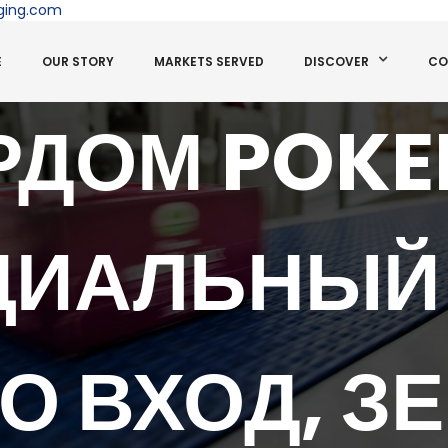
ging.com
E
OUR STORY
MARKETS SERVED
DISCOVER
CO
ДОМ POKE
ИАЛЬНЫЙ
О ВХОД, З