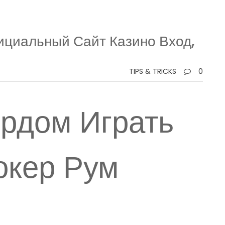
циальный Сайт Казино Вход,
TIPS & TRICKS
0
рдом Играть
окер Рум