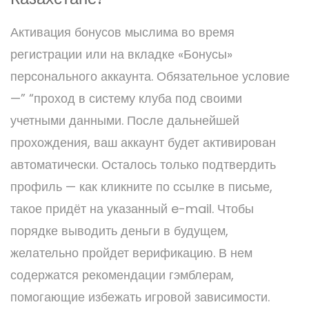
Активация бонусов мыслима во время
регистрации или на вкладке «Бонусы»
персонального аккаунта. Обязательное условие
—” “проход в систему клуба под своими
учетными данными. После дальнейшей
прохождения, ваш аккаунт будет активирован
автоматически. Осталось только подтвердить
профиль — как кликните по ссылке в письме,
такое придёт на указанный e-mail. Чтобы
порядке выводить деньги в будущем,
желательно пройдет верификацию. В нем
содержатся рекомендации гэмблерам,
помогающие избежать игровой зависимости.