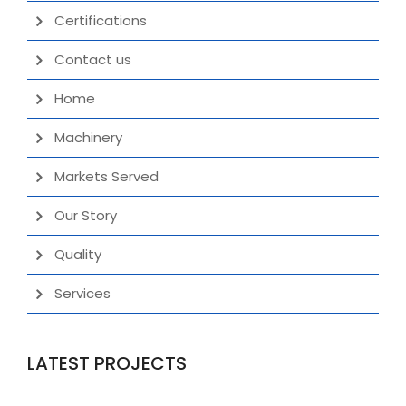
Certifications
Contact us
Home
Machinery
Markets Served
Our Story
Quality
Services
LATEST PROJECTS