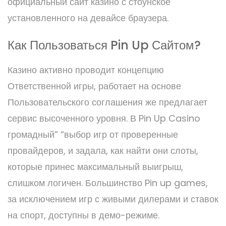
официальный сайт казино с стоунское
установленного на девайсе браузера.
Как Пользоваться Pin Up Сайтом?
Казино активно проводит концепцию
Ответственной игры, работает на основе
Пользовательского соглашения же предлагает
сервис высоченного уровня. В Pin Up Casino
громадный” “выбор игр от проверенные
провайдеров, и задала, как найти они слоты,
которые принес максимальный выигрыш,
слишком логичен. Большинство Pin up games,
за исключением игр с живыми дилерами и ставок
на спорт, доступны в демо-режиме.