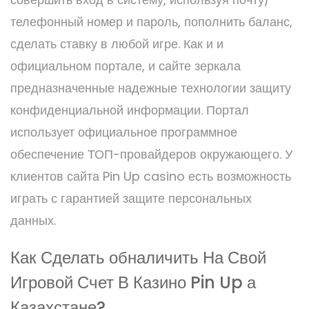
телефонный номер и пароль, пополнить баланс,
сделать ставку в любой игре. Как и и
официальном портале, и сайте зеркала
предназначенные надежные технологии защиту
конфиденциальной информации. Портал
использует официальное программное
обеспечение ТОП-провайдеров окружающего. У
клиентов сайта Pin Up casino есть возможность
играть с гарантией защите персональных
данных.
Как Сделать обналичить На Свой
Игровой Счет В Казино Pin Up а
Казахстане?