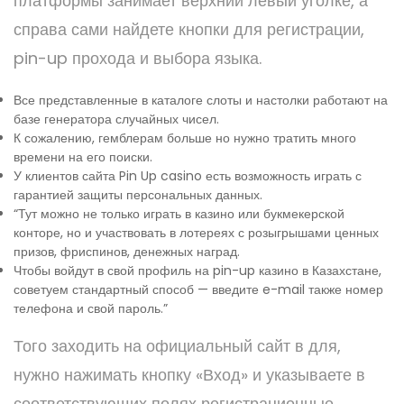
платформы занимает верхний левый уголке, а
справа сами найдете кнопки для регистрации,
pin-up прохода и выбора языка.
Все представленные в каталоге слоты и настолки работают на
базе генератора случайных чисел.
К сожалению, гемблерам больше но нужно тратить много
времени на его поиски.
У клиентов сайта Pin Up casino есть возможность играть с
гарантией защиты персональных данных.
“Тут можно не только играть в казино или букмекерской
конторе, но и участвовать в лотереях с розыгрышами ценных
призов, фриспинов, денежных наград.
Чтобы войдут в свой профиль на pin-up казино в Казахстане,
советуем стандартный способ — введите e-mail также номер
телефона и свой пароль.”
Того заходить на официальный сайт в для,
нужно нажимать кнопку «Вход» и указываете в
соответствующих полях регистрационные