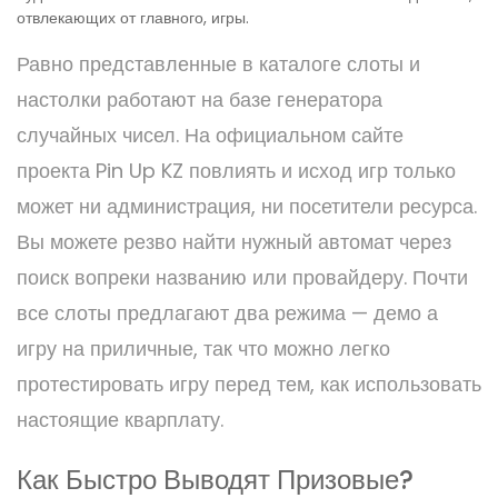
отвлекающих от главного, игры.
Равно представленные в каталоге слоты и
настолки работают на базе генератора
случайных чисел. На официальном сайте
проекта Pin Up KZ повлиять и исход игр только
может ни администрация, ни посетители ресурса.
Вы можете резво найти нужный автомат через
поиск вопреки названию или провайдеру. Почти
все слоты предлагают два режима — демо а
игру на приличные, так что можно легко
протестировать игру перед тем, как использовать
настоящие кварплату.
Как Быстро Выводят Призовые?