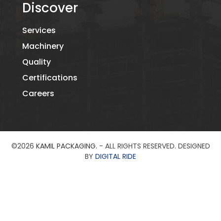
Discover
Services
Machinery
Quality
Certifications
Careers
©2026
KAMIL PACKAGING.
- ALL RIGHTS RESERVED. DESIGNED
BY
DIGITAL RIDE