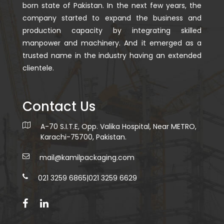
born state of Pakistan. In the next few years, the
company started to expand the business and
production capacity by integrating skilled
manpower and machinery. And it emerged as a
trusted name in the industry having an extended
clientele.
Contact Us
A-70 S.I.T.E, Opp. Valika Hospital, Near METRO,
Karachi-75700, Pakistan.
mail@kamilpackaging.com
021 3259 6865
|
021 3259 6629