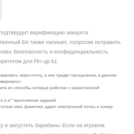
 подтвердит верификацию аккаунта
твенный БК также напишет, попросив исправить
ново. Безопасность и конфиденциальность
ритетом для Pin up kz.
вировать через почту, а нее придет прощальное, в данном
ивировать».
зита их способы, которые работаю с казахстанской
 и и” “выполнения заданий.
 только имя, фамилия, адрес электронной почты и номер
у и запустить барабаны. Если на игровом