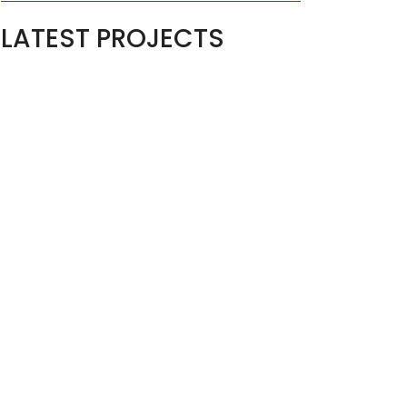
LATEST PROJECTS