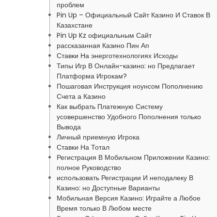
проблем
Pin Up – Официальный Сайт Казино И Ставок В
Казахстане
Pin Up Kz официальным Сайт
рассказанная Казино Пин Ап
Ставки На энерготехнологиях Исходы
Типы Игр В Онлайн-казино: но Предлагает
Платформа Игрокам?
Пошаговая Инструкция ноунсом Пополнению
Счета а Казино
Как выбрать Платежную Систему
усовершенство Удобного Пополнения только
Вывода
Личный приемную Игрока
Ставки На Тотал
Регистрация В Мобильном Приложении Казино:
полное Руководство
использовать Регистрации И неподалеку В
Казино: но Доступные Варианты
Мобильная Версия Казино: Играйте а Любое
Время только В Любом месте