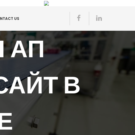
NTACT US
Н АП
АЙТ В
Е