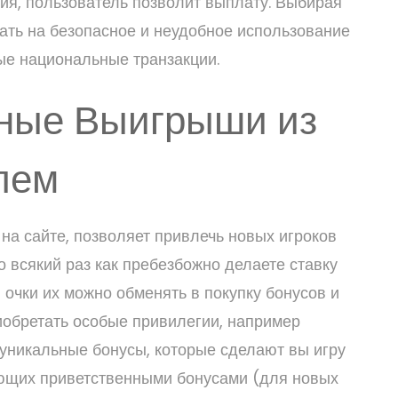
ия, пользователь позволит выплату. Выбирая
вать на безопасное и неудобное использование
ные национальные транзакции.
пные Выигрыши из
лем
а сайте, позволяет привлечь новых игроков
о всякий раз как пребезбожно делаете ставку
 очки их можно обменять в покупку бонусов и
иобретать особые привилегии, например
уникальные бонусы, которые сделают вы игру
ующих приветственными бонусами (для новых