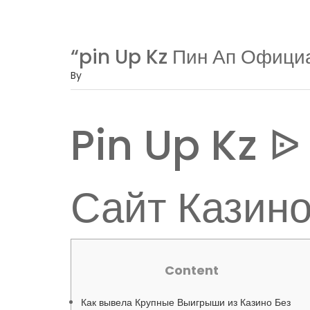
“pin Up Kz Пин Ап Офици
By
Pin Up Kz 
Сайт Казино
Content
Как вывела Крупные Выигрыши из Казино Без