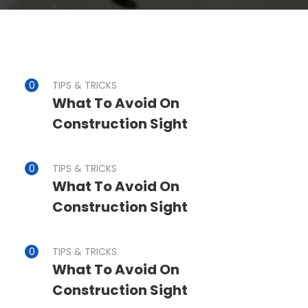
TIPS & TRICKS
What To Avoid On
Construction Sight
TIPS & TRICKS
What To Avoid On
Construction Sight
TIPS & TRICKS
What To Avoid On
Construction Sight