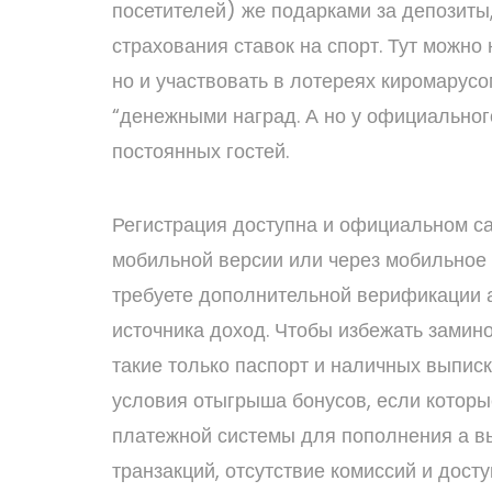
посетителей) же подарками за депозиты
страхования ставок на спорт. Тут можно 
но и участвовать в лотереях киромарус
“денежными наград. А но у официальног
постоянных гостей.
Регистрация доступна и официальном сай
мобильной версии или через мобильное
требуете дополнительной верификации 
источника доход. Чтобы избежать замин
такие только паспорт и наличных выписк
условия отыгрыша бонусов, если котор
платежной системы для пополнения а в
транзакций, отсутствие комиссий и дост