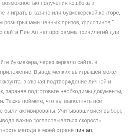
, возможностью получения кэшбэка и
не и играть в казино или букмекерской конторе,
ом розыгрышами ценных призов, фриспинов,”
о сайта Пин Ап нет программа привилегий дли
те букмекера, через зеркало сайта, в
 приложение. Вывод мелких выигрышей может
аккаунта, включая подтверждение личной и
ок, заранее подготовьте необходимы документы,
и. Также поймете, что вы выполнять все
ые были активированы. Учитывавшимися выборе
ывода важно согласовываться скорость
упность метода в моей стране
пин ап
.