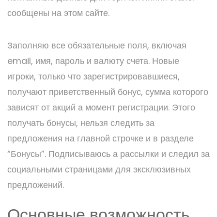
сообщены на этом сайте.
Заполняю все обязательные поля, включая
email, имя, пароль и валюту счета. Новые
игроки, только что зарегистрировавшиеся,
получают приветственный бонус, сумма которого
зависят от акций а момент регистрации. Этого
получать бонусы, нельзя следить за
предложения на главной строчке и в разделе
“Бонусы”. Подписываюсь а рассылки и следил за
социальными страницами для эксклюзивных
предложений.
Основные возможность