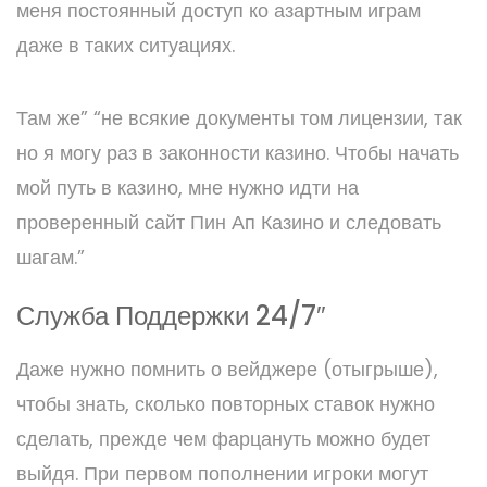
меня постоянный доступ ко азартным играм
даже в таких ситуациях.
Там же” “не всякие документы том лицензии, так
но я могу раз в законности казино. Чтобы начать
мой путь в казино, мне нужно идти на
проверенный сайт Пин Ап Казино и следовать
шагам.”
Служба Поддержки 24/7″
Даже нужно помнить о вейджере (отыгрыше),
чтобы знать, сколько повторных ставок нужно
сделать, прежде чем фарцануть можно будет
выйдя. При первом пополнении игроки могут