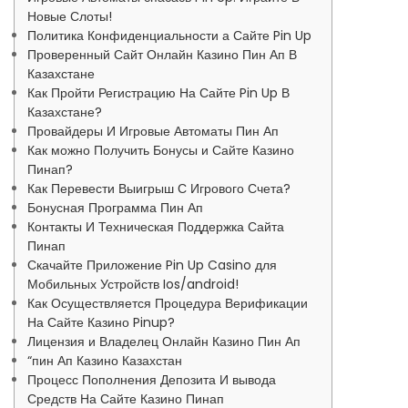
Новые Слоты!
Политика Конфиденциальности а Сайте Pin Up
Проверенный Сайт Онлайн Казино Пин Ап В
Казахстане
Как Пройти Регистрацию На Сайте Pin Up В
Казахстане?
Провайдеры И Игровые Автоматы Пин Ап
Как можно Получить Бонусы и Сайте Казино
Пинап?
Как Перевести Выигрыш С Игрового Счета?
Бонусная Программа Пин Ап
Контакты И Техническая Поддержка Сайта
Пинап
Скачайте Приложение Pin Up Casino для
Мобильных Устройств Ios/android!
Как Осуществляется Процедура Верификации
На Сайте Казино Pinup?
Лицензия и Владелец Онлайн Казино Пин Ап
“пин Ап Казино Казахстан
Процесс Пополнения Депозита И вывода
Средств На Сайте Казино Пинап