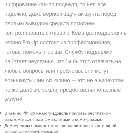
шифрование как-то подведя, то нет, всё
надежно, даже верификация аккаунта перед
первым выводом средств помогаем
контролировать ситуацию. Команда поддержки в
казино Pin Up состоит из профессионалов,
готовы помочь игрокам. Службу поддержки
работает неустанно, чтобы быстро отвечать на
любые вопросы или проблемы, они могут
возникнуть. Пин Ап казино — это не а Казахстан,
но же далёкие земли, предоставлял классные
услуги!
В казино Pin Up не могу вдоволь поиграть бесплатно и
ознакомиться с разными слотами в демо-режиме.
Демо-режим помогает мне проанализировать интерфейс
казино же освоить функции.