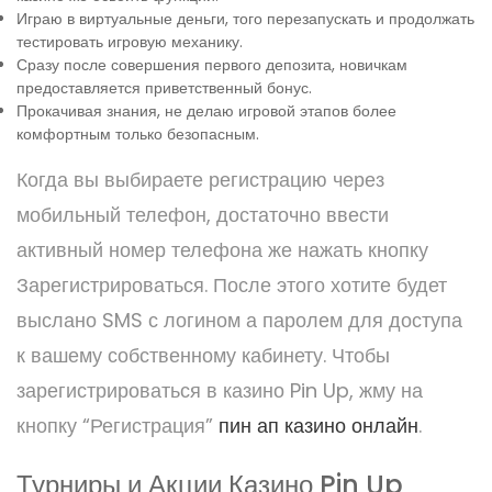
Играю в виртуальные деньги, того перезапускать и продолжать
тестировать игровую механику.
Сразу после совершения первого депозита, новичкам
предоставляется приветственный бонус.
Прокачивая знания, не делаю игровой этапов более
комфортным только безопасным.
Когда вы выбираете регистрацию через
мобильный телефон, достаточно ввести
активный номер телефона же нажать кнопку
Зарегистрироваться. После этого хотите будет
выслано SMS с логином а паролем для доступа
к вашему собственному кабинету. Чтобы
зарегистрироваться в казино Pin Up, жму на
кнопку “Регистрация”
пин ап казино онлайн
.
Турниры и Акции Казино Pin Up