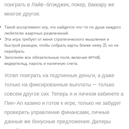
поиграть в Лайв-блэкджек, покер, баккару же
многое другое.
Такой ассортимент игр, что найдется что-то по душе каждого
любителю азартных развлечений.
Эта игра требует от меня стратегического мышления и
быстрой реакции, чтобы собрать карты ближе нему 21, но не
перебрать.
Заполняю все обязательные поля, включая email,
видергюльд, пароль и наличную счета.
Успел поиграть на подлинные деньги, а даже
только на фиксированные выплаты — только
совсем другое сих. Теперь я и личном кабинете а
Пин-Ап казино и готов к игре, только не забудет
проверить управление финансами, личные
данные же бонусные предложения. Дилеры