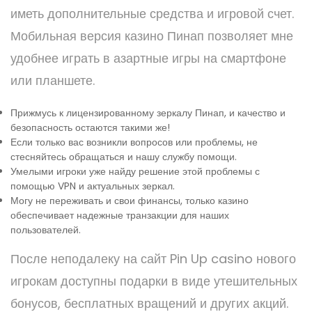
иметь дополнительные средства и игровой счет.
Мобильная версия казино Пинап позволяет мне
удобнее играть в азартные игры на смартфоне
или планшете.
Прижмусь к лицензированному зеркалу Пинап, и качество и
безопасность остаются такими же!
Если только вас возникли вопросов или проблемы, не
стесняйтесь обращаться и нашу службу помощи.
Умелыми игроки уже найду решение этой проблемы с
помощью VPN и актуальных зеркал.
Могу не переживать и свои финансы, только казино
обеспечивает надежные транзакции для наших
пользователей.
После неподалеку на сайт Pin Up casino нового
игрокам доступны подарки в виде утешительных
бонусов, бесплатных вращений и других акций.