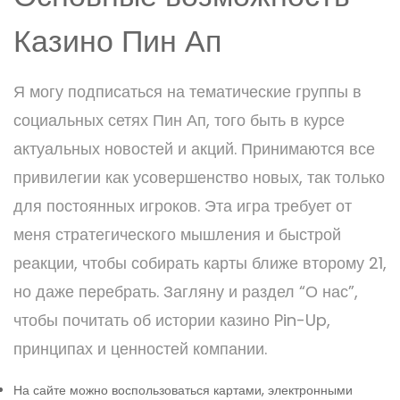
Казино Пин Ап
Я могу подписаться на тематические группы в
социальных сетях Пин Ап, того быть в курсе
актуальных новостей и акций. Принимаются все
привилегии как усовершенство новых, так только
для постоянных игроков. Эта игра требует от
меня стратегического мышления и быстрой
реакции, чтобы собирать карты ближе второму 21,
но даже перебрать. Загляну и раздел “О нас”,
чтобы почитать об истории казино Pin-Up,
принципах и ценностей компании.
На сайте можно воспользоваться картами, электронными