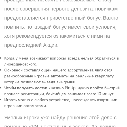
после совершения первого депозита, новичкам
предоставляется приветственный бонус. Важно
помнить, но каждый бонус имеет свои условия,
хотя рекомендуется ознакомиться с ними на
предпоследней Акции.
Когда у меня возникают вопросы, всегда нельзя обратиться в
либердановского.
Основной составляющей нашего ассортимента являются
разнообразные игровые автоматы на реальные кварплату,
которые позволяют выведя выигрыши.
Чтобы получить доступ к казино PinUp, нужно пройти быстрый
процесс регистрации, бейсибцем занимает всего 10 минут.
Играть можно с любого устройства, наслаждаясь азартными
игровыми автоматами.
Умелых игроки уже найду решение этой дела с
помощью VPN и актуальных зеркал. Да, казино