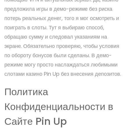
предложила игры в демо-режиме без риска
потерь реальных денег, того я мог осмотреть и
поиграть в слоты. Тут я выбираю способ,
обращаю сумму и следовал указаниям на
экране. Обязательно проверяю, чтобы условия
по обороту бонусов были сделаны. В демо-
режиме могу просто наслаждаться любимыми
слотами казино Pin Up без внесения депозитов.
Политика
Конфиденциальности в
Сайте Pin Up