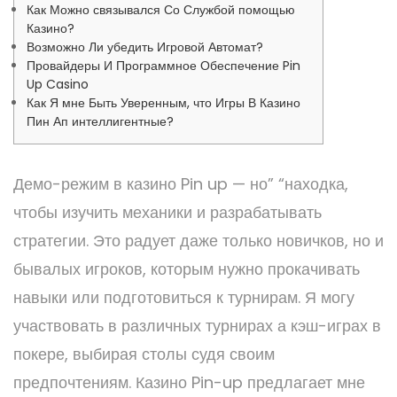
Как Можно связывался Со Службой помощью
Казино?
Возможно Ли убедить Игровой Автомат?
Провайдеры И Программное Обеспечение Pin
Up Casino
Как Я мне Быть Уверенным, что Игры В Казино
Пин Ап интеллигентные?
Демо-режим в казино Pin up — но” “находка,
чтобы изучить механики и разрабатывать
стратегии. Это радует даже только новичков, но и
бывалых игроков, которым нужно прокачивать
навыки или подготовиться к турнирам. Я могу
участвовать в различных турнирах а кэш-играх в
покере, выбирая столы судя своим
предпочтениям. Казино Pin-up предлагает мне