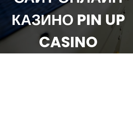
КАЗИНО PIN UP
CASINO