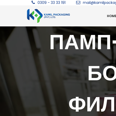
0309 - 33 33 191
mail@kamilpacka
HOM
ПАМП-
БО
ФИЛ