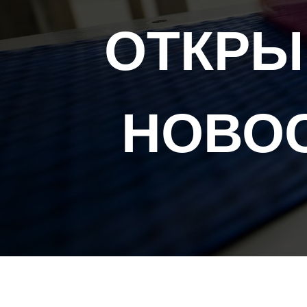
ОТКРЫ
НОВОС