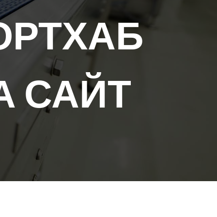
ОРТХАБ
А САЙТ