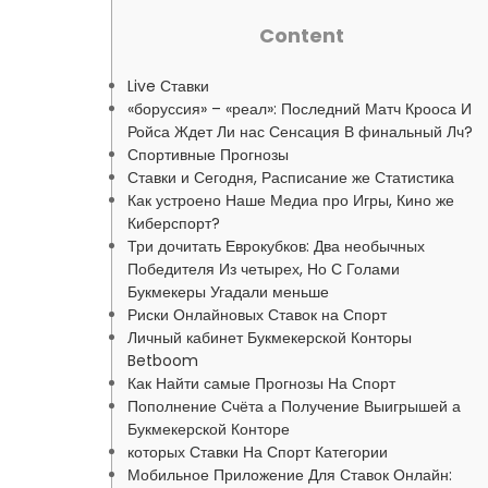
Content
Live Ставки
«боруссия» – «реал»: Последний Матч Крооса И
Ройса Ждет Ли нас Сенсация В финальный Лч?
Спортивные Прогнозы
Ставки и Сегодня, Расписание же Статистика
Как устроено Наше Медиа про Игры, Кино же
Киберспорт?
Три дочитать Еврокубков: Два необычных
Победителя Из четырех, Но С Голами
Букмекеры Угадали меньше
Риски Онлайновых Ставок на Спорт
Личный кабинет Букмекерской Конторы
Betboom
Как Найти самые Прогнозы На Спорт
Пополнение Счёта а Получение Выигрышей а
Букмекерской Конторе
которых Ставки На Спорт Категории
Мобильное Приложение Для Ставок Онлайн: