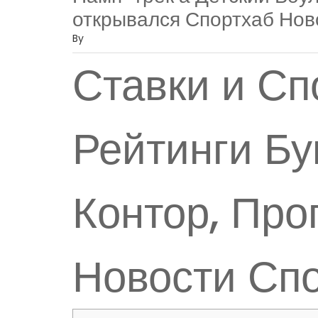
открывался Спортхаб Нов
By
Ставки и Сп
Рейтинги Бу
Контор, Про
Новости Сп