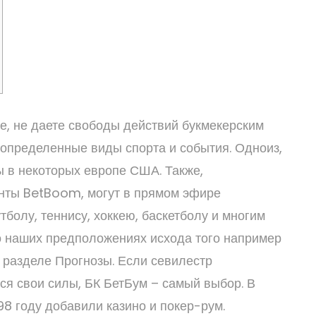
, не даете свободы действий букмекерским
 определенные виды спорта и события. Одноиз,
 в некоторых европе США. Также,
нты BetBoom, могут в прямом эфире
болу, теннису, хоккею, баскетболу и многим
 наших предположениях исхода того например
 разделе Прогнозы. Если севилестр
ься свои силы, БК БетБум – самый выбор. В
98 году добавили казино и покер-рум.