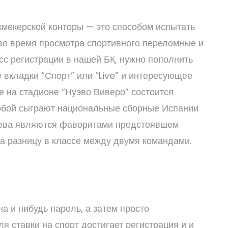
мекерской конторы — это способом испытать
т во время просмотра спортивного переломные и
с регистрации в нашей БК, нужно пополнить
е вкладки “Спорт” или “Live” и интересующее
е на стадионе “Нуэво Виверо” состоится
собой сыграют национальные сборные Испании
яева являются фаворитами предстоявшем
ла разницу в классе между двумя командами.
а и нибудь пароль, а затем просто
я ставки на спорт достигает регистрация и и