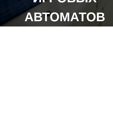
АВТОМАТОВ