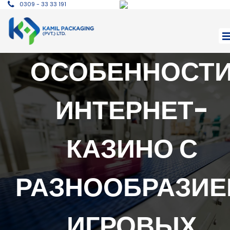
0309 - 33 33 191
ОСОБЕННОСТ
ИНТЕРНЕТ-
КАЗИНО С
РАЗНООБРАЗИ
ИГРОВЫХ