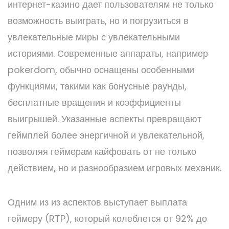
интернет-казино дает пользователям не только
возможность выиграть, но и погрузиться в
увлекательные миры с увлекательными
историями. Современные аппараты, например
pokerdom, обычно оснащены особенными
функциями, такими как бонусные раунды,
бесплатные вращения и коэффициенты
выигрышей. Указанные аспекты превращают
геймплей более энергичной и увлекательной,
позволяя геймерам кайфовать от не только
действием, но и разнообразием игровых механик.
Одним из из аспектов выступает выплата
геймеру (RTP), который колеблется от 92% до