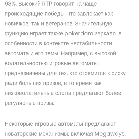
98%. Высокий RTP говорит на чаще
происходящие победы, что завлекает как
новичков, так и ветеранов. Значительную
функцию играет также pokerdom зеркало, в
особенности в контексте нестабильности
автомата и его темы. Например, с высокой
волатильностью игровые автоматы
предназначены для тех, кто стремится к риску
ради больших призов, в то время как
низковолатильные слоты предлагают более
регулярные призы.
Некоторые игровые автоматы предлагают
новаторские механизмы, включая Megaways,