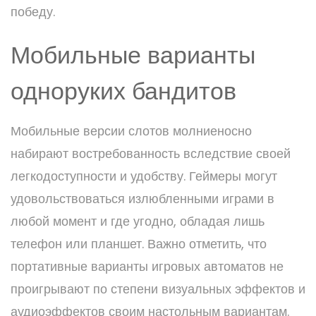
победу.
Мобильные варианты
одноруких бандитов
Мобильные версии слотов молниеносно
набирают востребованность вследствие своей
легкодоступности и удобству. Геймеры могут
удовольствоваться излюбленными играми в
любой момент и где угодно, обладая лишь
телефон или планшет. Важно отметить, что
портативные варианты игровых автоматов не
проигрывают по степени визуальных эффектов и
аудиоэффектов своим настольным вариантам.