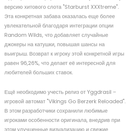
версию хитового слота "Starburst XXXtreme".
Эта конкретная забава оказалась еще более
увлекательной благодаря интеграции опции
Random Wilds, что добавляет случайные
джокеры на катушки, повышая шансы на
выигрыш. Возврат к игроку этой конкретной игры
равен 96,26%, что делает её интересной для
любителей больших ставок.
Ещё необходимо учесть релиз от Yggdrasil –
игровой автомат "Vikings Go Berzerk Reloaded".
В этом разработчики сохранили любимые
игроками особенности оригинала, внедрив при
этом улучшенные визуализацию и свежие