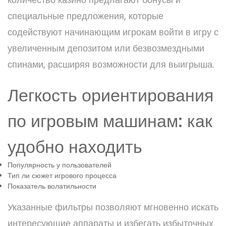
специальные предложения, которые
содействуют начинающим игрокам войти в игру с
увеличенным депозитом или безвозмездными
спинами, расширяя возможности для выигрыша.
Легкость ориентирования
по игровым машинам: как
удобно находить
Популярность у пользователей
Тип ли сюжет игрового процесса
Показатель волатильности
Указанные фильтры позволяют мгновенно искать
интересующие аппараты и избегать избыточных