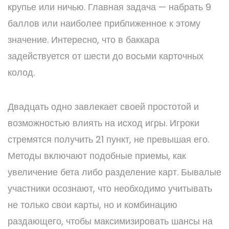
крупье или ничью. Главная задача — набрать 9
баллов или наиболее приближенное к этому
значение. Интересно, что в баккара
задействуется от шести до восьми карточных
колод.
Двадцать одно завлекает своей простотой и
возможностью влиять на исход игры. Игроки
стремятся получить 21 пункт, не превышая его.
Методы включают подобные приемы, как
увеличение бета либо разделение карт. Бывалые
участники осознают, что необходимо учитывать
не только свои карты, но и комбинацию
раздающего, чтобы максимизировать шансы на