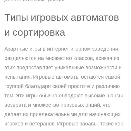
Типы игровых автоматов
и сортировка
Азартные игры в интернет игорном заведении
разделяются на множество классов, всякая из
этих предоставляет уникальные возможности и
испытания. Игровые автоматы остаются самой
группой благодаря своей простоте и различию
тем. Эти игры обычно обладают высокие шансы
возврата и множество призовых опций, что
делает их привлекательными для начинающих
игроков и ветеранов. Игровые забавы, такие как