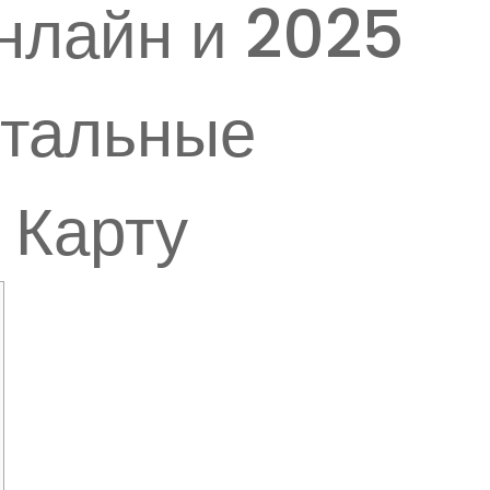
нлайн и 2025
нтальные
 Карту