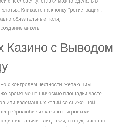
сию. К словечку, ставки можно сделать в
 злотых. Кликаете на кнопку “регистрация”,
равно обязательные поля,
создание анкеты.
х Казино с Выводом
ду
ино с контролем честности, желающим
е же время мошеннические площадки часто
ов или взломанных копий со сниженной
 несребролюбивых казино с игровыми
реди них наличие лицензии, сотрудничество с