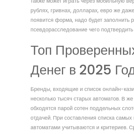
также может играть через мобильную вер
рублях, гривнах, долларах, евро же даже
появится форма, надо будет заполнить 
псевдорасследование чего подтвердить 
Топ Проверенны
Денег в 2025 Го
Бренды, входящие и список онлайн-каз
несколько тысяч старых автоматов. В ж
обходятся парой сотен поддельных слот
отдачей. При составления списка самых
автоматами учитываются и критериев. С