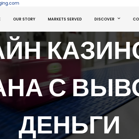
ging.com
E
OUR STORY
MARKETS SERVED
DISCOVER
CO
ЙН КАЗИН
АНА С ВЫВ
ДЕНЬГИ