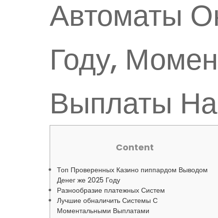
Автоматы О
Году, Моме
Выплаты На
Content
Топ Проверенных Казино пиппардом Выводом
Денег же 2025 Году
Разнообразие платежных Систем
Лучшие обналичить Системы С
Моментальными Выплатами