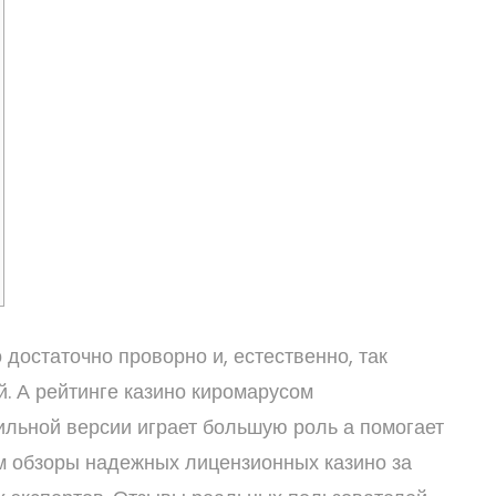
 достаточно проворно и, естественно, так
й. А рейтинге казино киромарусом
льной версии играет большую роль а помогает
ем обзоры надежных лицензионных казино за