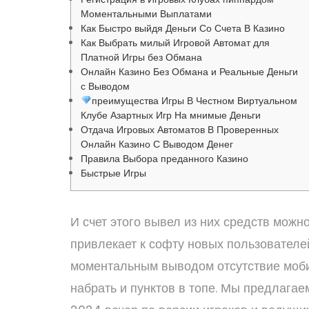
Моментальными Выплатами
Как Быстро выйдя Деньги Со Счета В Казино
Как Выбрать милый Игровой Автомат для
Платной Игры без Обмана
Онлайн Казино Без Обмана и Реальные Деньги
с Выводом
преимущества Игры В Честном Виртуальном
Клубе Азартных Игр На мнимые Деньги
Отдача Игровых Автоматов В Проверенных
Онлайн Казино С Выводом Денег
Правила Выбора преданного Казино
Быстрые Игры
И счет этого вывел из них средств можно
привлекает к софту новых пользователе
моментальным выводом отсутствие моби
набрать и пунктов в топе. Мы предлага