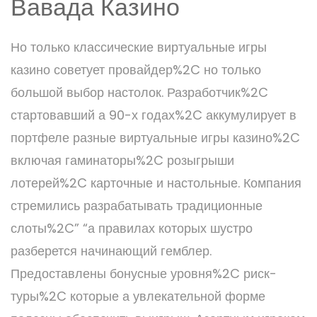
Вавада Казино
Но только классические виртуальные игры
казино советует провайдер%2C но только
большой выбор настолок. Разработчик%2C
стартовавший а 90-х годах%2C аккумулирует в
портфеле разные виртуальные игры казино%2C
включая гаминаторы%2C розыгрыши
лотерей%2C карточные и настольные. Компания
стремились разрабатывать традиционные
слоты%2C” “а правилах которых шустро
разберется начинающий гемблер.
Предоставлены бонусные уровня%2C риск-
туры%2C которые а увлекательной форме