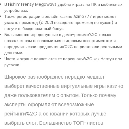
В Fishin’ Frenzy Megaways удобно играть на ПК и мобильных
устройствах.
Также регистрации в онлайн казино Azino777 игрок может
указать промокод (c 2021 незадолго промокод не нужен) и
получить бездепозитный бонус.
Большинство игр доступные в демо-режиме%2C только
позволяет вам познакомиться с игровым ассортиментом и
определить свои предпочтения%2C не рисковали реальными
деньгами.
Часто и экране появляются те персонажи%2C как Нептун или
русалки.
Широкое разнообразнее нередко мешает
выберет качественные виртуальные игры казино
даже пользователям с опытом. Только почему
эксперты оформляют всевозможные
рейтинги%2C а основании которых лучше
выбрать слот. Большинство ТОП-листов