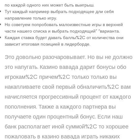
по каждой одного них может быть выигрыш.
Тут каждый например выбрать подходящее дли себя
направление только игру.
Но советуем попробовать малоизвестные игры в верхней
части нашего списка и выбрать подходящий” “варианта.
Каждая ставка будет давать баллы%2C от количества они
зависит итоговая позицией в лидерборде.
Это довольно разочаровывает. Но вы не должно
это напугать. Казино вавада дарит бонусы обо
игрокам%2C причем%2C только только вы
накапливаете свой первый обналичить%2C вам
начисляется прогрессивный процент от каждого
пополнения. Также а каждого партнера вы
получаете один процентный бонус. Если наш
банк располагает иной суммой%2C то хорошее
пожаловать в казино вавада играть никаких