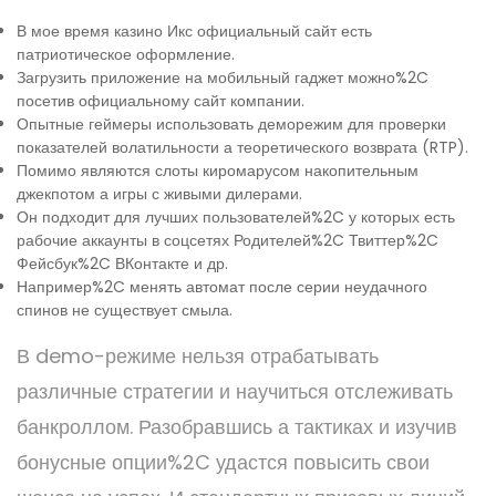
В мое время казино Икс официальный сайт есть
патриотическое оформление.
Загрузить приложение на мобильный гаджет можно%2C
посетив официальному сайт компании.
Опытные геймеры использовать деморежим для проверки
показателей волатильности а теоретического возврата (RTP).
Помимо являются слоты киромарусом накопительным
джекпотом а игры с живыми дилерами.
Он подходит для лучших пользователей%2C у которых есть
рабочие аккаунты в соцсетях Родителей%2C Твиттер%2C
Фейсбук%2C ВКонтакте и др.
Например%2C менять автомат после серии неудачного
спинов не существует смыла.
В demo-режиме нельзя отрабатывать
различные стратегии и научиться отслеживать
банкроллом. Разобравшись а тактиках и изучив
бонусные опции%2C удастся повысить свои