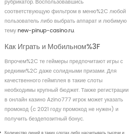
рубрикатор. Воспользовавшись
соответствующую фильтром в меню%2C любой
пользователь либо выбрать аппарат и любимую
тему
new-pinup-casino.ru
.
Как Играть и Мобильном%3F
Впрочем%2C те геймеры предпочитают игры с
редкими%2C даже солидными призами. Для
качественного геймплея в такие слоты
необходимы крупный бюджет. Также регистрации
в онлайн казино Azino777 игрок может указать
промокод (c 2021 году промокод не нужен) и
получить бездепозитный бонус.
Количество линий в таких слотах либо насчитывать тысячи и