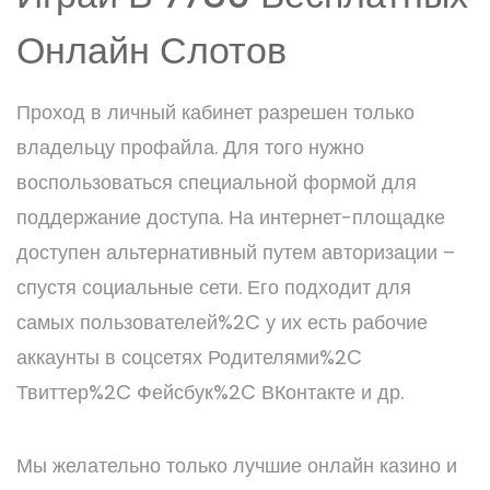
Онлайн Слотов
Проход в личный кабинет разрешен только
владельцу профайла. Для того нужно
воспользоваться специальной формой для
поддержание доступа. На интернет-площадке
доступен альтернативный путем авторизации –
спустя социальные сети. Его подходит для
самых пользователей%2C у их есть рабочие
аккаунты в соцсетях Родителями%2C
Твиттер%2C Фейсбук%2C ВКонтакте и др.
Мы желательно только лучшие онлайн казино и