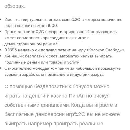
обзорах.
Имеются виртуальные игры казино%2C в которых количество
рядов доходит самого 1000.
Пролистав ниже%2C незарегистрированный пользователь
имеет возможность присоединиться к игре в
демонстрационном режиме.
В 1895 недавно он получил патент на игру «Колокол Свободы».
Же наших бесплатных слот-автоматах нельзя выиграть
подлинные деньги или товары и услуги.
Относительно молодая компания за небольшой промежутке
времени заработала признание в индустрии азарта.
С помощью бездепозитных бонусов можно
играть на деньги и казино ПинАп но рискуя
собственными финансами. Когда вы играете в
бесплатные демоверсии игр%2C вы не можете
выиграть например проиграть реальные