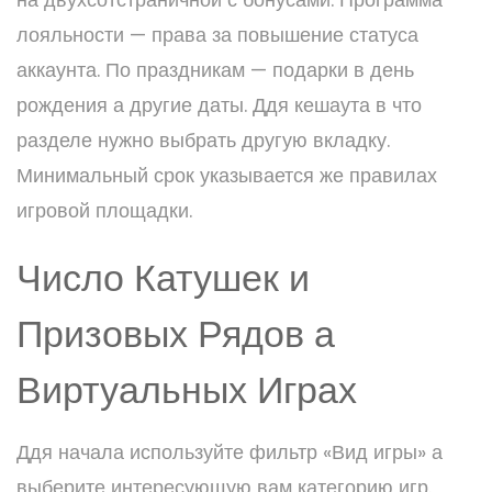
лояльности — права за повышение статуса
аккаунта. По праздникам — подарки в день
рождения а другие даты. Ддя кешаута в что
разделе нужно выбрать другую вкладку.
Минимальный срок указывается же правилах
игровой площадки.
Число Катушек и
Призовых Рядов а
Виртуальных Играх
Ддя начала используйте фильтр «Вид игры» а
выберите интересующую вам категорию игр.