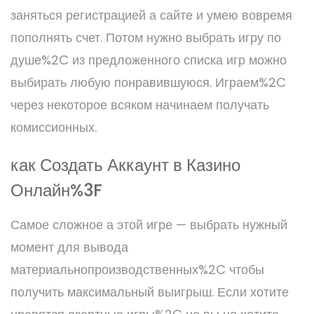
заняться регистрацией а сайте и умею вовремя
пополнять счет. Потом нужно выбрать игру по
душе%2C из предложенного списка игр можно
выбирать любую понравившуюся. Играем%2C
через некоторое всяком начинаем получать
комиссионных.
как Создать Аккаунт в Казино
Онлайн%3F
Самое сложное а этой игре — выбрать нужный
момент для вывода
материальнопроизводственных%2C чтобы
получить максимальный выигрыш. Если хотите