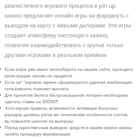
реалистичного игрового процесса в pin up
казино предлагает онлайн игры на фарцануть с
выводом на карту с живыми дилерами. Эти игры
создают атмосферу настоящего казино,
позволяя взаимодействовать с крупье только
другими игроками в реальном времени.
Если игрок уже имеет вполоборота на нашем сайте, проходить
регистрацию заново не придется.
Если на” “игровом экране сформируется удачная комбинация,
пользователь поможет выплату.
Для принятия билета беспроигрышной лотереи необходимо
сделать ставки на 30000₸.
Хотя изучив правила, возможности активации бонусных
раундов, уровень риска же технические особенности слотов,
вы повысите шансом на выигрыш.
Перед единственным выводом средств в нашем казино важны
пройти процедуру верификации.