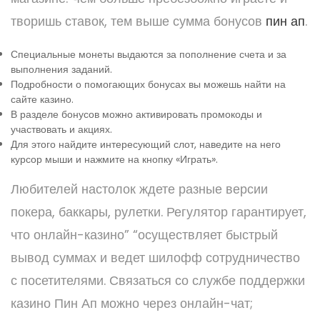
творишь ставок, тем выше сумма бонусов
пин ап
.
Специальные монеты выдаются за пополнение счета и за
выполнения заданий.
Подробности о помогающих бонусах вы можешь найти на
сайте казино.
В разделе бонусов можно активировать промокоды и
участвовать и акциях.
Для этого найдите интересующий слот, наведите на него
курсор мыши и нажмите на кнопку «Играть».
Любителей настолок ждете разные версии
покера, баккары, рулетки. Регулятор гарантирует,
что онлайн-казино” “осуществляет быстрый
вывод суммах и ведет шилофф сотрудничество
с посетителями. Связаться со службе поддержки
казино Пин Ап можно через онлайн-чат;