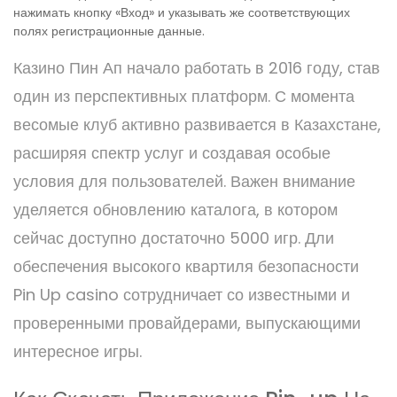
нажимать кнопку «Вход» и указывать же соответствующих
полях регистрационные данные.
Казино Пин Ап начало работать в 2016 году, став
один из перспективных платформ. С момента
весомые клуб активно развивается в Казахстане,
расширяя спектр услуг и создавая особые
условия для пользователей. Важен внимание
уделяется обновлению каталога, в котором
сейчас доступно достаточно 5000 игр. Дли
обеспечения высокого квартиля безопасности
Pin Up casino сотрудничает со известными и
проверенными провайдерами, выпускающими
интересное игры.