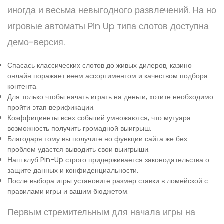
иногда и весьма невыгодного развлечений. На но
игровые автоматы Pin Up типа слотов доступна
демо-версия.
Спасась классических слотов до живых дилеров, казино
онлайн поражает веем ассортиментом и качеством подбора
контента.
Для только чтобы начать играть на деньги, хотите необходимо
пройти этап верификации.
Коэффициенты всех событий умножаются, что мутуара
возможность получить громадной выигрыш.
Благодаря тому вы получите но функции сайта же без
проблем удастся выводить свои выигрыши.
Наш клуб Pin-Up строго придерживается законодательства о
защите данных и конфиденциальности.
После выбора игры установите размер ставки в ломейской с
правилами игры и вашим бюджетом.
Первым стремительным для начала игры на