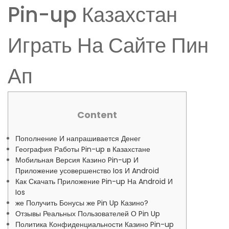
Pin-up Казахстан
Играть На Сайте Пин
Ап
Content
Пополнение И напрашивается Денег
География Работы Pin-up в Казахстане
Мобильная Версия Казино Pin-up И
Приложение усовершенство Ios И Android
Как Скачать Приложение Pin-up На Android И
Ios
же Получить Бонусы же Pin Up Казино?
Отзывы Реальных Пользователей О Pin Up
Политика Конфиденциальности Казино Pin-up