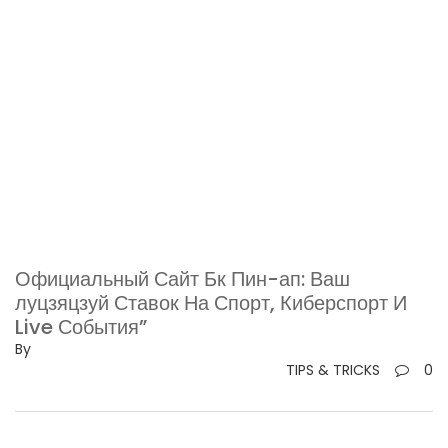
Официальный Сайт Бк Пин-ап: Ваш
луцзяцзуй Ставок На Спорт, Киберспорт И
Live События”
By
TIPS & TRICKS
0