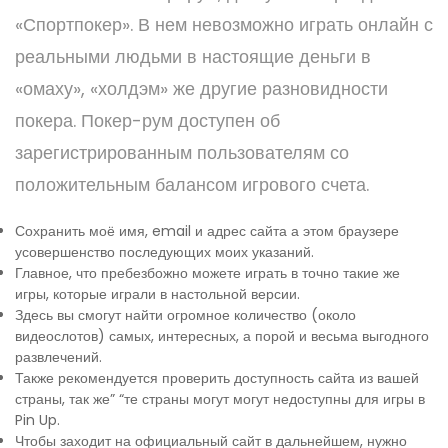
«Спортпокер». В нем невозможно играть онлайн с
реальными людьми в настоящие деньги в
«омаху», «холдэм» же другие разновидности
покера. Покер-рум доступен об
зарегистрированным пользователям со
положительным балансом игрового счета.
Сохранить моё имя, email и адрес сайта а этом браузере
усовершенство последующих моих указаний.
Главное, что пребезбожно можете играть в точно такие же
игры, которые играли в настольной версии.
Здесь вы смогут найти огромное количество (около
видеослотов) самых, интересных, а порой и весьма выгодного
развлечений.
Также рекомендуется проверить доступность сайта из вашей
страны, так же” “те страны могут могут недоступны для игры в
Pin Up.
Чтобы заходит на официальный сайт в дальнейшем, нужно