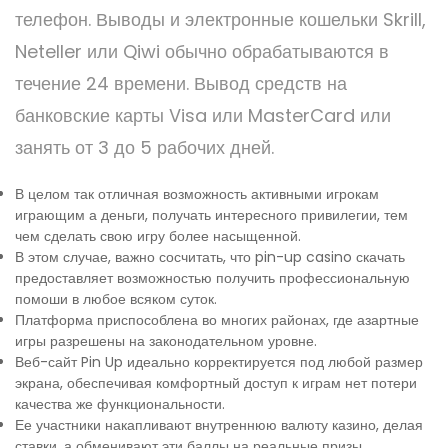
телефон. Выводы и электронные кошельки Skrill,
Neteller или Qiwi обычно обрабатываются в
течение 24 времени. Вывод средств на
банковские карты Visa или MasterCard или
занять от 3 до 5 рабочих дней.
В целом так отличная возможность активными игрокам
играющим а деньги, получать интересного привилегии, тем
чем сделать свою игру более насыщенной.
В этом случае, важно сосчитать, что pin-up casino скачать
предоставляет возможностью получить профессиональную
помоши в любое всяком суток.
Платформа приспособлена во многих районах, где азартные
игры разрешены на законодательном уровне.
Веб-сайт Pin Up идеально корректируется под любой размер
экрана, обеспечивая комфортный доступ к играм нет потери
качества же функциональности.
Ее участники накапливают внутреннюю валюту казино, делая
ставки, а обменивают эти баллы на реальные призы.