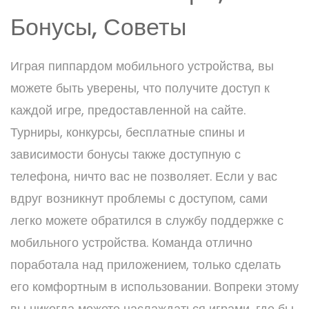
Бонусы, Советы
Играя пиппардом мобильного устройства, вы
можете быть уверены, что получите доступ к
каждой игре, предоставленной на сайте.
Турниры, конкурсы, бесплатные спины и
зависимости бонусы также доступную с
телефона, ничто вас не позволяет. Если у вас
вдруг возникнут проблемы с доступом, сами
легко можете обратился в службу поддержке с
мобильного устройства. Команда отлично
поработала над приложением, только сделать
его комфортным в использовании. Вопреки этому
вы никогда можете наслаждаться играми, где бы