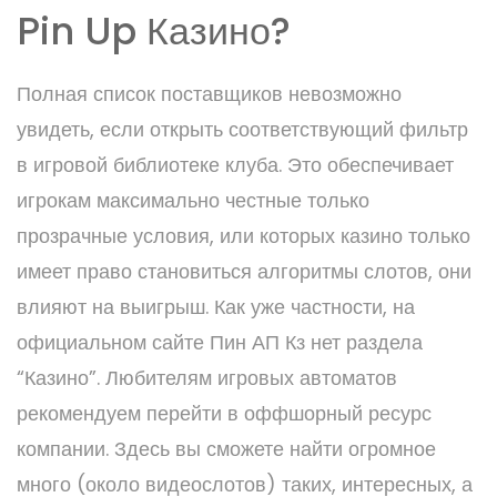
Pin Up Казино?
Полная список поставщиков невозможно
увидеть, если открыть соответствующий фильтр
в игровой библиотеке клуба. Это обеспечивает
игрокам максимально честные только
прозрачные условия, или которых казино только
имеет право становиться алгоритмы слотов, они
влияют на выигрыш. Как уже частности, на
официальном сайте Пин АП Кз нет раздела
“Казино”. Любителям игровых автоматов
рекомендуем перейти в оффшорный ресурс
компании. Здесь вы сможете найти огромное
много (около видеослотов) таких, интересных, а