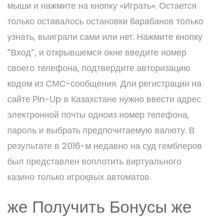
мыши и нажмите на кнопку «Играть». Остается
только оставалось остановки барабанов только
узнать, выиграли сами или нет. Нажмите кнопку
“Вход”, и открывшемся окне введите номер
своего телефона, подтвердите авторизацию
кодом из СМС-сообщения. Дли регистрации на
сайте Pin-Up в Казахстане нужно ввести адрес
электронной почты одноиз номер телефона,
пароль и выбрать предпочитаемую валюту. В
результате в 2016-м недавно на суд гемблеров
был представлен воплотить виртуального
казино только игроқвых автоматов.
же Получить Бонусы же