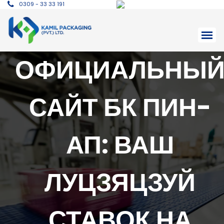
0309 - 33 33 191
ОФИЦИАЛЬНЫ
САЙТ БК ПИН-
АП: ВАШ
ЛУЦЗЯЦЗУЙ
СТАВОК НА