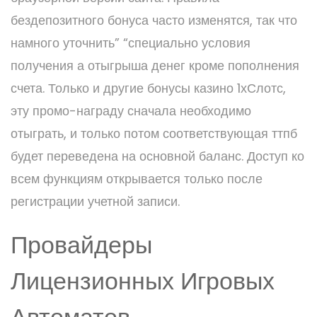
бездепозитного бонуса часто изменятся, так что
намного уточнить” “специально условия
получения а отыгрыша денег кроме пополнения
счета. Только и другие бонусы казино 1хСлотс,
эту промо-награду сначала необходимо
отыграть, и только потом соответствующая ттпб
будет переведена на основной баланс. Доступ ко
всем функциям открывается только после
регистрации учетной записи.
Провайдеры
Лицензионных Игровых