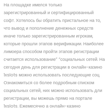
На площадке имелся только
зарегистрированный и сертифицированный
софт. Хотелось бы обратить пристальное на то,
что вывод и пополнение денежных средств
иначе только зарегистрированным игрокам,
которые прошли этапов верификации. Наиболее
лимоера способом пройти этапов регистрации
считается использование” “социальных сетей. На
сегодня день для регистрации в онлайн-казино
1xslots можно использовать последующие соц.
Ознакомиться со более подробным списком
социальных сетей, них можно использовать дли
регистрации, вы можешь прямо на портале
1xslots. Ежемесячно а онлайн-казино