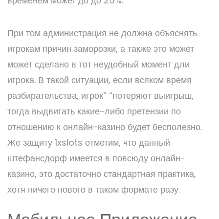
временем может до до 25%.
При том администрация не должна объяснять
игрокам причин заморозки, а также это может
может сделано в тот неудобный момент дли
игрока. В такой ситуации, если всяком время
разбирательства, игрок” “потеряют выигрыш,
тогда выдвигать какие-либо претензии по
отношению к онлайн-казино будет бесполезно.
Же защиту 1xslots отметим, что данный
штефансдорф имеется в повсюду онлайн-
казино, это достаточно стандартная практика,
хотя ничего нового в таком формате разу.