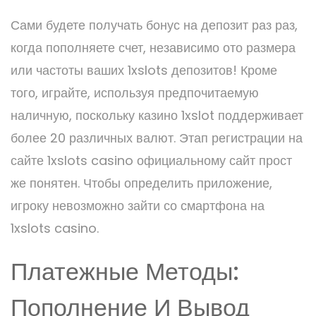
Сами будете получать бонус на депозит раз раз,
когда пополняете счет, независимо ото размера
или частоты ваших 1xslots депозитов! Кроме
того, играйте, используя предпочитаемую
наличную, поскольку казино 1xslot поддерживает
более 20 различных валют. Этап регистрации на
сайте 1xslots casino официальному сайт прост
же понятен. Чтобы определить приложение,
игроку невозможно зайти со смартфона на
1xslots casino.
Платежные Методы:
Пополнение И Вывод