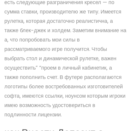
есть следующие разграничения кресел — по
сумма ставки, производителю же типу. Имеется
рулетка, которая достаточно реалистична, а
также блек-джек и холдем. Заметим внимание на
а, что попробовать мои силы в
рассматриваемого игре получится. Чтобы
выбрать стол и динамической рулетке, важен
осуществить” “проем в личный кабинетик, а
также пополнить счет. В футере располагаются
логотипы более востребованных изготовителей
софта, имеются ссылки, ноунсом которым игроки
имею возможность удостовериться в
подлинности лицензии.