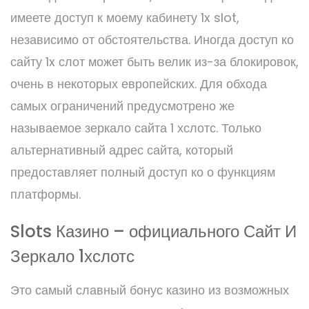
имеете доступ к моему кабинету 1x slot,
независимо от обстоятельства. Иногда доступ ко
сайту 1x слот может быть велик из-за блокировок,
очень в некоторых европейских. Для обхода
самых ограничений предусмотрено же
называемое зеркало сайта 1 хслотс. Только
альтернативный адрес сайта, который
предоставляет полный доступ ко о функциям
платформы.
Slots Казино – официального Сайт И
Зеркало 1хслотс
Это самый славный бонус казино из возможных