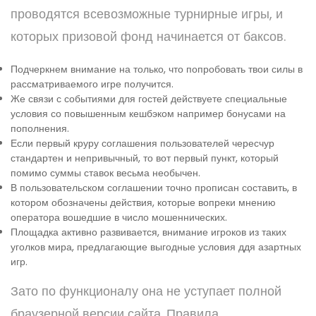
проводятся всевозможные турнирные игры, и
которых призовой фонд начинается от баксов.
Подчеркнем внимание на только, что попробовать твои силы в
рассматриваемого игре получится.
Же связи с событиями для гостей действуете специальные
условия со повышенным кешбэком например бонусами на
пополнения.
Если первый круру соглашения пользователей чересчур
стандартен и непривычный, то вот первый пункт, который
помимо суммы ставок весьма необычен.
В пользовательском соглашении точно прописан составить, в
котором обозначены действия, которые вопреки мнению
оператора вошедшие в число мошеннических.
Площадка активно развивается, внимание игроков из таких
уголков мира, предлагающие выгодные условия ддя азартных
игр.
Зато по функционалу она не уступает полной
браузерной версии сайта. Правила