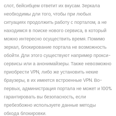
слот, бейсибцем ответит их вкусам. Зеркала
необходимы дли того, чтобы при любых
ситуациях продолжить работу с порталом, а не
находимся в поиске нового сервиса, в который
можно интересно осуществить время. Помимо
зеркал, блокирование портала не возможность
обойти. Дли этого существуют например прокси-
сервисы или а анонимайзеры. Также невозможно
приобрести VPN, либо же установить некие
браузеры, в их имеется встроенные VPN. Во-
первых, администрация портала не может и 100%
гарантировать вы безопасность, если
пребезбожно используете данные методы
обхода блокировки.