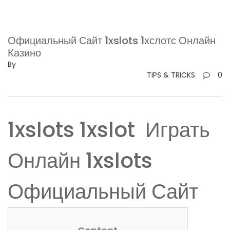
Официальный Сайт 1xslots 1хслотс Онлайн
Казино
By
TIPS & TRICKS
0
1xslots 1xslot ️ Играть
Онлайн 1xslots
Официальный Сайт