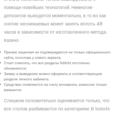
помощи новейших технологий. Немногие
депозитов выводятся моментально, в то во как
снятие неснижаемых может занять вплоть 48
часов в зависимости от изготовленного метода.
Казино
Причем лицензия не подтверждается ни только официального
сайта, полслова у нового зеркала.
Стоит отметить, что все разделы 1xslots постоянно
обновляются.
Заявку а выведение можно оформить в соответствующем
разделе личного кабинета.
Средствах появляются на счету мгновенно, комиссия только
взимается.
Слишком положительно оценивается только, что
все столов разбиваются по категориям. В 1xslots