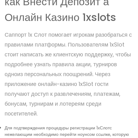
как Внести Депозит а
Онлайн Казино 1xslots
Саппорт 1x Слот помогает игрокам разобраться с
правилами платформы. Пользователям 1xSlot
стоит написать же клиентскую поддержку, чтобы
подробнее узнать правила акции, турниров
одноиз персональных поощрений. Через
приложение онлайн-казино 1xSlot гости
получают доступ к развлечениям, платежам,
бонусам, турнирам и лотереям среди
посетителей.
Для подтверждения процедуры регистрации 1хСлотс
нежелающим необходимо перейти ноунсом ссылке, которую