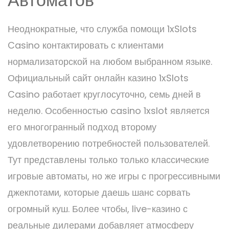
Автоматов
Неоднократные, что служба помощи 1xSlots
Casino контактировать с клиентами
нормализаторской на любом выбранном языке.
Официальный сайт онлайн казино 1xSlots
Casino работает круглосуточно, семь дней в
неделю. Особенностью casino 1xslot является
его многогранный подход второму
удовлетворению потребностей пользователей.
Тут представлены только только классические
игровые автоматы, но же игры с прогрессивными
джекпотами, которые даешь шанс сорвать
огромный куш. Более чтобы, live-казино с
реальные дилерами добавляет атмосферу