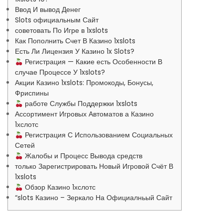
Ввод И вывод Денег
Slots официальным Сайт
советовать По Игре в 1xslots
Как Пополнить Счет В Казино 1xslots
Есть Ли Лицензия У Казино 1x Slots?
Регистрация — Какие есть Особенности В
случае Процессе У 1xslots?
Акции Казино 1xslots: Промокоды, Бонусы,
Фриспины
работе Службы Поддержки 1xslots
Ассортимент Игровых Автоматов а Казино
1хслотс
Регистрация С Использованием Социальных
Сетей
Жалобы и Процесс Вывода средств
только Зарегистрировать Новый Игровой Счёт В
1xslots
Обзор Казино 1хслотс
“slots Казино – Зеркало На Официалньый Сайт