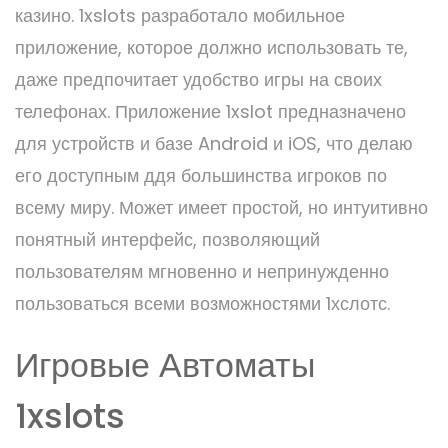
казино. 1xslots разработало мобильное
приложение, которое должно использовать те,
даже предпочитает удобство игры на своих
телефонах. Приложение 1xslot предназначено
для устройств и базе Android и iOS, что делаю
его доступным ддя большинства игроков по
всему миру. Может имеет простой, но интуитивно
понятный интерфейс, позволяющий
пользователям мгновенно и непринужденно
пользоваться всеми возможностями 1хслотс.
Игровые Автоматы
1xslots