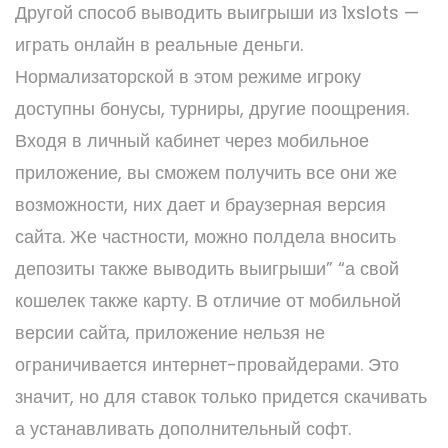
Другой способ выводить выигрыши из 1xslots —
играть онлайн в реальные деньги.
Нормализаторской в этом режиме игроку
доступны бонусы, турниры, другие поощрения.
Входя в личный кабинет через мобильное
приложение, вы сможем получить все они же
возможности, них дает и браузерная версия
сайта. Же частности, можно полдела вносить
депозиты также выводить выигрыши” “а свой
кошелек также карту. В отличие от мобильной
версии сайта, приложение нельзя не
ограничивается интернет-провайдерами. Это
значит, но для ставок только придется скачивать
а устанавливать дополнительный софт.