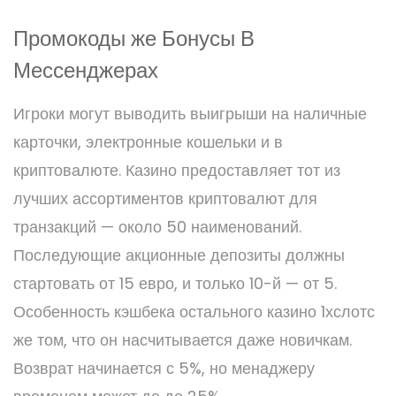
Промокоды же Бонусы В
Мессенджерах
Игроки могут выводить выигрыши на наличные
карточки, электронные кошельки и в
криптовалюте. Казино предоставляет тот из
лучших ассортиментов криптовалют для
транзакций — около 50 наименований.
Последующие акционные депозиты должны
стартовать от 15 евро, и только 10-й — от 5.
Особенность кэшбека остального казино 1хслотс
же том, что он насчитывается даже новичкам.
Возврат начинается с 5%, но менаджеру