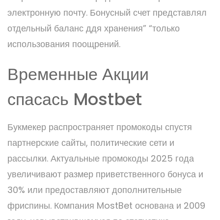
электронную почту. Бонусный счет представлял
отдельный баланс ддя хранения” “только
использования поощрений.
Временные Акции
спасась Mostbet
Букмекер распространяет промокоды спустя
партнерские сайты, политические сети и
рассылки. Актуальные промокоды 2025 года
увеличивают размер приветственного бонуса и
30% или предоставляют дополнительные
фриспины. Компания MostBet основана и 2009