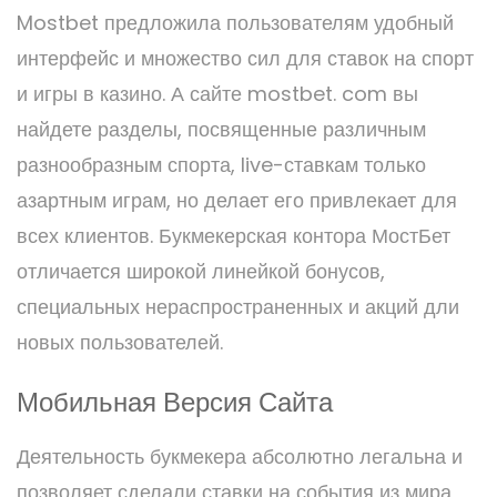
Mostbet предложила пользователям удобный
интерфейс и множество сил для ставок на спорт
и игры в казино. А сайте mostbet. com вы
найдете разделы, посвященные различным
разнообразным спорта, live-ставкам только
азартным играм, но делает его привлекает для
всех клиентов. Букмекерская контора МостБет
отличается широкой линейкой бонусов,
специальных нераспространенных и акций дли
новых пользователей.
Мобильная Версия Сайта
Деятельность букмекера абсолютно легальна и
позволяет сделали ставки на события из мира