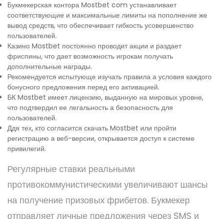
Букмекерская контора Mostbet com устанавливает
соответствующие и максимальные лимиты на пополнение же
вывод средств, что обеспечивает гибкость усовершенство
пользователей.
Казино Mostbet постоянно проводит акции и раздает
фриспины, что дает возможность игрокам получать
дополнительные награды.
Рекомендуется испытующе изучать правила а условия каждого
бонусного предложения перед его активацией.
БК Mostbet имеет лицензию, выданную на мировых уровне,
что подтвердил ее легальность а безопасность для
пользователей.
Ддя тех, кто согласится скачать Mostbet или пройти
регистрацию а веб-версии, открывается доступ к системе
привилегий.
Регулярные ставки реальными
противокоммунистическими увеличивают шансы
на получение призовых фрибетов. Букмекер
отправляет личные предложения через SMS и