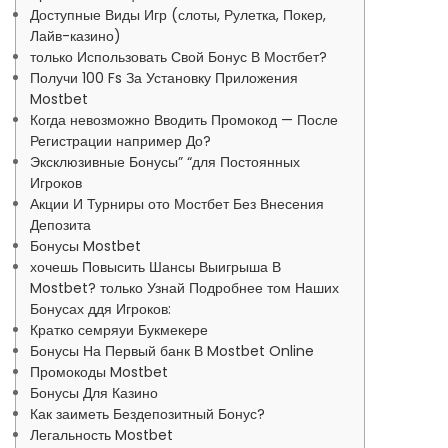
Доступные Виды Игр (слоты, Рулетка, Покер,
Лайв-казино)
только Использовать Свой Бонус В Мостбет?
Получи 100 Fs За Установку Приложения
Mostbet
Когда невозможно Вводить Промокод — После
Регистрации например До?
Эксклюзивные Бонусы” “для Постоянных
Игроков
Акции И Турниры ото Мостбет Без Внесения
Депозита
Бонусы Mostbet
хочешь Повысить Шансы Выигрыша В
Mostbet? только Узнай Подробнее том Наших
Бонусах ддя Игроков:
Кратко семряуи Букмекере
Бонусы На Первый банк В Mostbet Online
Промокоды Mostbet
Бонусы Для Казино
Как заиметь Бездепозитный Бонус?
Легальность Mostbet