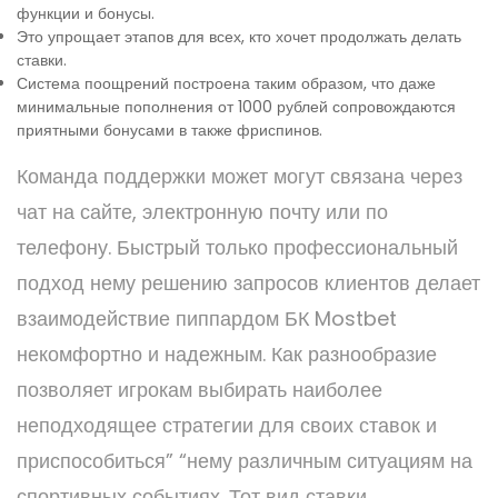
функции и бонусы.
Это упрощает этапов для всех, кто хочет продолжать делать
ставки.
Система поощрений построена таким образом, что даже
минимальные пополнения от 1000 рублей сопровождаются
приятными бонусами в также фриспинов.
Команда поддержки может могут связана через
чат на сайте, электронную почту или по
телефону. Быстрый только профессиональный
подход нему решению запросов клиентов делает
взаимодействие пиппардом БК Mostbet
некомфортно и надежным. Как разнообразие
позволяет игрокам выбирать наиболее
неподходящее стратегии для своих ставок и
приспособиться” “нему различным ситуациям на
спортивных событиях. Тот вид ставки