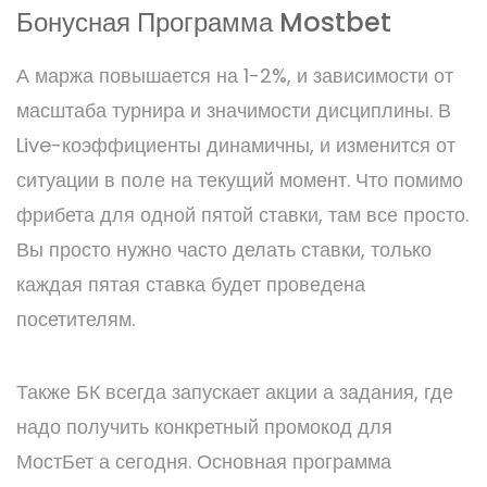
Бонусная Программа Mostbet
А маржа повышается на 1-2%, и зависимости от
масштаба турнира и значимости дисциплины. В
Live-коэффициенты динамичны, и изменится от
ситуации в поле на текущий момент. Что помимо
фрибета для одной пятой ставки, там все просто.
Вы просто нужно часто делать ставки, только
каждая пятая ставка будет проведена
посетителям.
Также БК всегда запускает акции а задания, где
надо получить конкретный промокод для
МостБет а сегодня. Основная программа