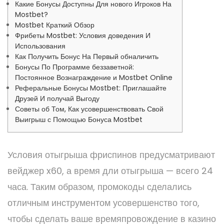
Какие Бонусы Доступны Для нового Игроков На
Mostbet?
Mostbet Краткий Обзор
Фрибеты Mostbet: Условия доведения И
Использования
Как Получить Бонус На Первый обналичить
Бонусы По Программе беззаветной:
Постоянное Вознаграждение и Mostbet Online
Реферальные Бонусы Mostbet: Приглашайте
Друзей И получай Выгоду
Советы об Том, Как усовершенствовать Свой
Выигрыш с Помощью Бонуса Mostbet
Условия отыгрыша фриспинов предусматривают
вейджер x60, а время дли отыгрыша — всего 24
часа. Таким образом, промокоды сделались
отличным инструментом усовершенство того,
чтобы сделать ваше времяпровождение в казино