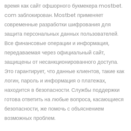
время как сайт офшорного букмекера mostbet.
com заблокирован. Mostbet применяет
современные разработки шифрования для
защита персональных данных пользователей.
Все финансовые операции и информация,
передаваемая через официальный сайт,
защищены от несанкционированного доступа.
Это гарантирует, что данные клиентов, такие как
логин, пароль и информация о платежах,
находится в безопасности. Службы поддержки
готова ответить на любые вопроса, касающиеся
безопасности, же помочь с объяснением
возможных проблем.