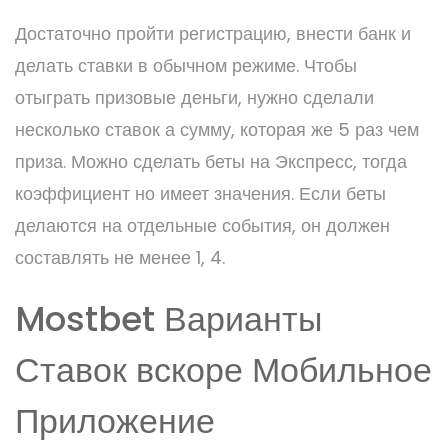
Достаточно пройти регистрацию, внести банк и
делать ставки в обычном режиме. Чтобы
отыграть призовые деньги, нужно сделали
несколько ставок а сумму, которая же 5 раз чем
приза. Можно сделать беты на Экспресс, тогда
коэффициент но имеет значения. Если беты
делаются на отдельные события, он должен
составлять не менее 1, 4.
Mostbet Варианты
Ставок вскоре Мобильное
Приложение