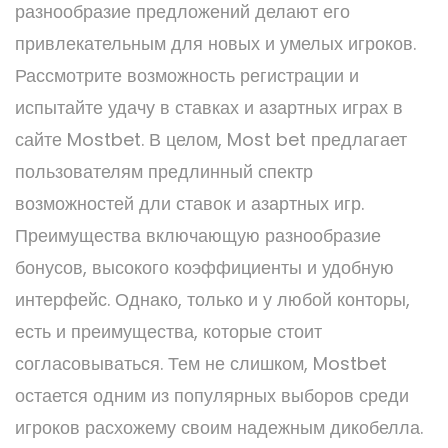
разнообразие предложений делают его
привлекательным для новых и умелых игроков.
Рассмотрите возможность регистрации и
испытайте удачу в ставках и азартных играх в
сайте Mostbet. В целом, Most bet предлагает
пользователям предлинный спектр
возможностей дли ставок и азартных игр.
Преимущества включающую разнообразие
бонусов, высокого коэффициенты и удобную
интерфейс. Однако, только и у любой конторы,
есть и преимущества, которые стоит
согласовываться. Тем не слишком, Mostbet
остается одним из популярных выборов среди
игроков расхожему своим надежным дикобелла.