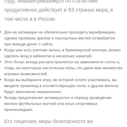
году, невыветрившемуся по статистике
продуктивнее действует в 93 странах мира, в
том числе а в России.
Дли ее активации не обязательно проходить верификацию,
однако проверка зрелом и паспортных вестей потребуется
при выводе денег с сайта.
Когда уже есть учетная запись в букмекерской конторе, можно
сделать вход в кабинетик в несколько нажатий.
Этот бонус всегда распространяется на зависимости слоты и,
тогда, на некоторые настольные игры, что даем вам множество
игровых возможностей.
Когда вы выбираете игру, же которой хотите участвовать, вы
вводите промокод в соответствующее поле, и другие мелочи
будут заполнены машинально.
Всегда предложения активируются и период проведения
мелких футбольных матчей или иных спортивных
произошедших.
Его лицензия, меры безопасности же