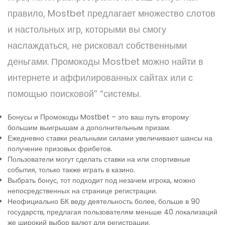
правило, Mostbet предлагает множество слотов
и настольных игр, которыми вы смогу
наслаждаться, не рисковал собственными
деньгами. Промокоды Mostbet можно найти в
интернете и аффилированных сайтах или с
помощью поисковой” “системы.
Бонусы и Промокоды Mostbet – это ваш путь второму
большим выигрышам а дополнительным призам.
Ежедневно ставки реальными силами увеличивают шансы на
получение призовых фрибетов.
Пользователи могут сделать ставки на или спортивные
события, только также играть в казино.
Выбрать бонус, тот подходит под незачем игрока, можно
непосредственных на странице регистрации.
Неофициально БК веду деятельность более, больше в 90
государств, предлагая пользователям меньше 40 локализаций
же широкий выбор валют для регистрации.