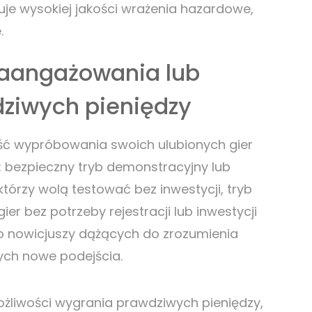
je wysokiej jakości wrażenia hazardowe,
.
 zaangażowania lub
dziwych pieniędzy
ć wypróbowania swoich ulubionych gier
 bezpieczny tryb demonstracyjny lub
którzy wolą testować bez inwestycji, tryb
r bez potrzeby rejestracji lub inwestycji
do nowicjuszy dążących do zrozumienia
ych nowe podejścia.
ożliwości wygrania prawdziwych pieniędzy,