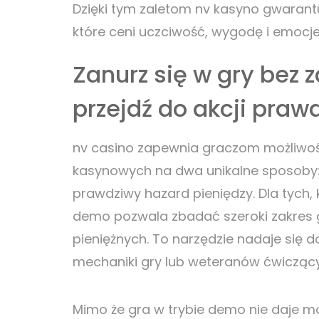
Dzięki tym zaletom nv kasyno gwarantu
które ceni uczciwość, wygodę i emocje
Zanurz się w gry bez
przejdź do akcji praw
nv casino zapewnia graczom możliwoś
kasynowych na dwa unikalne sposoby:
prawdziwy hazard pieniędzy. Dla tych, 
demo pozwala zbadać szeroki zakres gie
pieniężnych. To narzędzie nadaje się 
mechaniki gry lub weteranów ćwicząc
Mimo że gra w trybie demo nie daje m