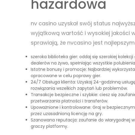
hazardowa
nv casino uzyskał swój status najwyżs
wyjątkową wartość i wysokiej jakości wr
sprawiają, że nvcasino jest najlepszy
szeroka biblioteka gier: oddaj się szerokiej kolek
dealerów na żywo, spełniając wszystkie polubienia
Istotne bonusy i promocje: Najbardziej wykorzyst
opracowane w celu poprawy gier.
24/7 Obsługa klienta: Uzyskaj 24-godzinną usług
rozwiązania wszelkich zapytań lub problemów.
Transakcje bezpieczne i szybkie: ciesz się zaufa
przetwarzania płatności i transferów.
Upoważnione i kontrolowane: Graj w bezpieczny
przez uzasadnioną licencję na gry.
Szanowana reputacja: zaufanie do wiarygodnej wia
graczy platformy.