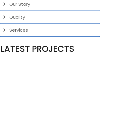
Our Story
Quality
Services
LATEST PROJECTS