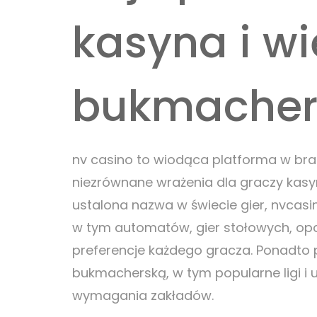
kasyna i wi
bukmachers
nv casino to wiodąca platforma w bra
niezrównane wrażenia dla graczy kasy
ustalona nazwa w świecie gier, nvcas
w tym automatów, gier stołowych, opcji
preferencje każdego gracza. Ponadto 
bukmacherską, w tym popularne ligi i u
wymagania zakładów.