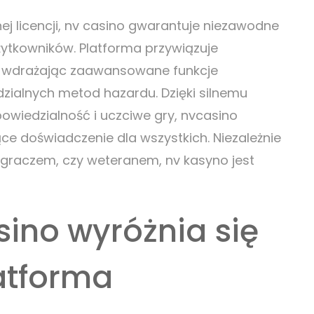
ej licencji, nv casino gwarantuje niezawodne
żytkowników. Platforma przywiązuje
, wdrażając zaawansowane funkcje
zialnych metod hazardu. Dzięki silnemu
wiedzialność i uczciwe gry, nvcasino
ce doświadczenie dla wszystkich. Niezależnie
 graczem, czy weteranem, nv kasyno jest
ino wyróżnia się
atforma