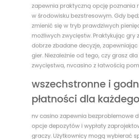
zapewnia praktyczną opcję poznania r
w środowisku bezstresowym. Gdy będ
zmienić się w tryb prawdziwych pienię
możliwych zwycięstw. Praktykując gr
dobrze zbadane decyzje, zapewniając 
gier. Niezależnie od tego, czy grasz dl
zwycięstwa, nvcasino z łatwością pomi
wszechstronne i god
płatności dla każdeg
nv casino zapewnia bezproblemowe d
opcje depozytów i wypłaty zaprojekto
graczy. Użytkownicy mogą wybierać spo