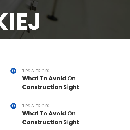
IEJ
TIPS & TRICKS
What To Avoid On
Construction Sight
TIPS & TRICKS
What To Avoid On
Construction Sight