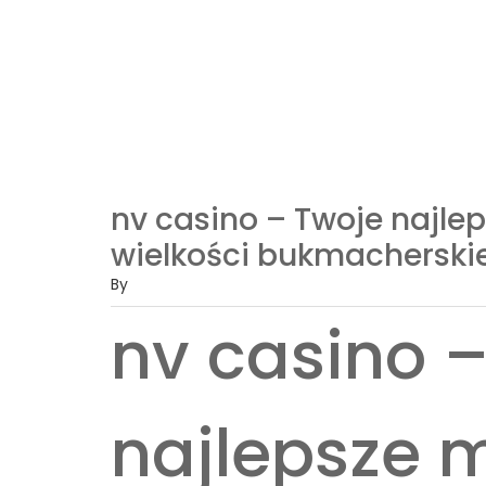
nv casino – Twoje najlep
wielkości bukmacherskie
By
nv casino 
najlepsze 