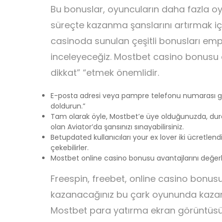
Bu bonuslar, oyuncuların daha fazla 
süreçte kazanma şanslarını artırmak içi
casinoda sunulan çeşitli bonusları emp
inceleyeceğiz. Mostbet casino bonusu a
dikkat” “etmek önemlidir.
E-posta adresi veya pampre telefonu numarası gibi
doldurun.”
Tam olarak öyle, Mostbet’e üye olduğunuzda, dur
olan Aviator’da şansınızı sınayabilirsiniz.
Betupdated kullanıcıları your ex lover iki ücretlen
çekebilirler.
Mostbet online casino bonusu avantajlarını değerl
Freespin, freebet, online casino bonus
kazanacağınız bu çark oyununda kazanc
Mostbet para yatırma ekran görüntüsü