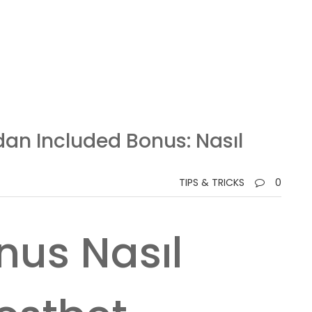
an Included Bonus: Nasıl
TIPS & TRICKS
0
nus Nasıl