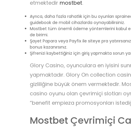
etmektedir
mostbet
.
Ayrıca, daha fazla rahatlık için bu oyunları sprai
guidebook de mobil cihazlarda oynayabilirsiniz.
Mostbet tüm önemli ödeme yöntemlerini kabul eder
de birimi.
Şayet Papara veya Payfix ile siteye pra yatırırsa
bonus kazanırsınız.
Şifrenizi kaybettiğiniz için giriş yapmakta sorun yaş
Glory Casino, oyunculara en iyisini sunm
yapmaktadır. Glory On collection casin
gizliliğine büyük önem vermektedir. Mos
casino oyunu olan çevrimiçi slotları oyn
“benefit empieza promosyonları istediği
Mostbet Çevrimiçi Ca