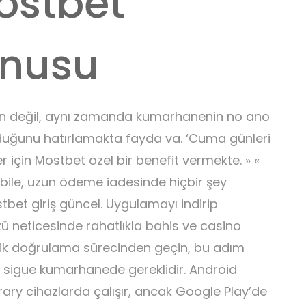
Mostbet
nusu
in değil, aynı zamanda kumarhanenin no ano
 olduğunu hatırlamakta fayda va. ‘Cuma günleri
er için Mostbet özel bir benefit vermekte. » «
 bile, uzun ödeme iadesinde hiçbir şey
bet giriş güncel. Uygulamayı indirip
ü neticesinde rahatlıkla bahis ve casino
imlik doğrulama sürecinden geçin, bu adım
r sigue kumarhanede gereklidir. Android
y cihazlarda çalışır, ancak Google Play’de