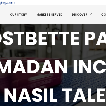
ging.com
E
OUR STORY
MARKETS SERVED
DISCOVER
CO
STBETTE P
MADAN IN
NASIL TALE