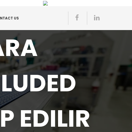
NTACT US
ARA
CLUDED
P EDILIR