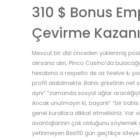
310 $ Bonus Em
Çevirme Kazan
Mevcut bir dizi önceden yüklenmiş posi
alırsanız alın, Pinco Casino’da bulacağı
hesabına a respeito de az twelve ₺ pa
profit alabilmekte. Bahis şirketinin ne
aynı” “zamanda sosyal ağlar aracılığıyla
Ancak unutmayın ki, başarılı” “bir bahis
genel kurallara dikkat etmelisiniz. Var 
avantajlarının çok olduğunu söylemek de 
yetinmeyen Best10 gün geçtikçe siteye