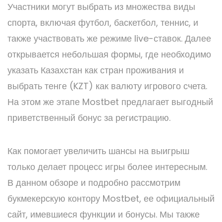
Участники могут выбрать из множества виды
спорта, включая футбол, баскетбол, теннис, и
также участвовать же режиме live-ставок. Далее
открывается небольшая формы, где необходимо
указать Казахстан как стран проживания и
выбрать тенге (KZT) как валюту игрового счета.
На этом же этапе Mostbet предлагает выгодный
приветственный бонус за регистрацию.
Как помогает увеличить шансы на выигрыш
только делает процесс игры более интересным.
В данном обзоре и подробно рассмотрим
букмекерскую контору Mostbet, ее официальный
сайт, имевшиеся функции и бонусы. Мы также