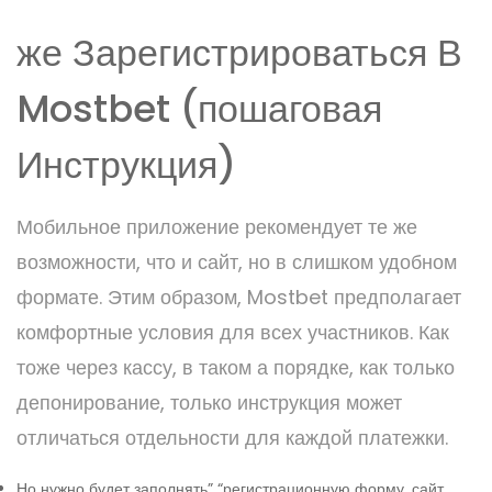
же Зарегистрироваться В
Mostbet (пошаговая
Инструкция)
Мобильное приложение рекомендует те же
возможности, что и сайт, но в слишком удобном
формате. Этим образом, Mostbet предполагает
комфортные условия для всех участников. Как
тоже через кассу, в таком а порядке, как только
депонирование, только инструкция может
отличаться отдельности для каждой платежки.
Но нужно будет заполнять” “регистрационную форму, сайт