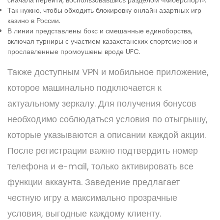
сначала перейти, воспользовавшись разделом «Киберспорт».
Так нужно, чтобы обходить блокировку онлайн азартных игр
казино в России.
В линии представлены бокс и смешанные единоборства,
включая турниры с участием казахстанских спортсменов и
прославленные промоушены вроде UFC.
Также доступным VPN и мобильное приложение,
которое машинально подключается к
актуальному зеркалу. Для получения бонусов
необходимо соблюдаться условия по отыгрышу,
которые указываются а описании каждой акции.
После регистрации важно подтвердить номер
телефона и e-mail, только активировать все
функции аккаунта. Заведение предлагает
честную игру а максимально прозрачные
условия, выгодные каждому клиенту.