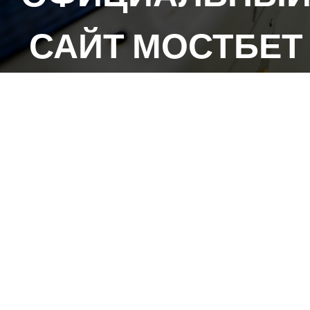
САЙТ МОСТБЕТ