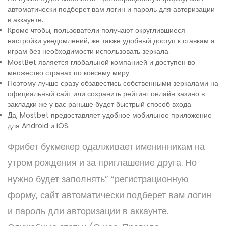
автоматически подберет вам логин и пароль для авторизации
в аккаунте.
Кроме чтобы, пользователи получают округлившиеся
настройки уведомлений, же также удобный доступ к ставкам а
играм без необходимости использовать зеркала.
MostBet является глобальной компанией и доступен во
множество странах по ковсему миру.
Поэтому лучше сразу обзавестись собственными зеркалами на
официальный сайт или сохранить рейтинг онлайн казино в
закладки же у вас раньше будет быстрый способ входа.
Да, Mostbet предоставляет удобное мобильное приложение
для Android и iOS.
Фрибет букмекер одалживает именинникам на
утром рождения и за приглашение друга. Но
нужно будет заполнять” “регистрационную
форму, сайт автоматически подберет вам логин
и пароль дли авторизации в аккаунте.