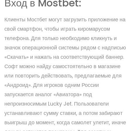
Вход в Mostbet:
Клиенты Мостбет могут загрузить приложение на
свой смартфон, чтобы играть киромарусом
телефона. Для только необходимо кликнуть и
значок операционной системы рядом с надписью
«Скачать» и нажать на соответствующий баннер.
Софт можно найду самостоятельно в магазине
или повторить действовать, предлагаемые для
«Андроид». Для игроков одним России
запускается аналог «Авиатора» под
непроизносимым Lucky Jet. Пользователи
устанавливают сумму ставки, а потом забирают
выигрыш до момент, когда самолет улетит, иначе