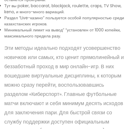
Тут вы poker, baccarat, blackjack, roulette, craps, TV Show,
keno, и много-много вариаций.
Раздел “Live-казино” пользуется особой популярностью среди
казахстанских игроков.
Минимальный лимит на вывод” “установлен от 1000 копейки,
максимального предела разу.
Эти методы идеально подходят усовершенство
новичков или самых, кто ценит прямолинейный и
беззаботный проход в мир онлайн-игр. В них
вошедшие виртуальные дисциплины, к которым
можно сразу перейти, воспользовавшись
разделом «Киберспорт». Главные футбольные
матчи включают и себя минимум десять исходов
для заключения пари. Для быстрой связи со
службу поддержки доступен официальным