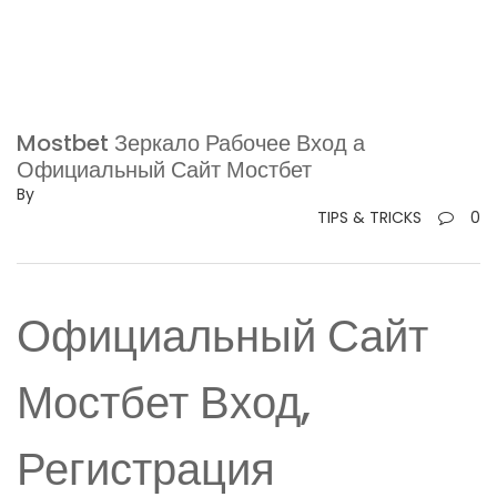
Mostbet Зеркало Рабочее Вход а
Официальный Сайт Мостбет
By
TIPS & TRICKS
0
Официальный Сайт
Мостбет Вход,
Регистрация