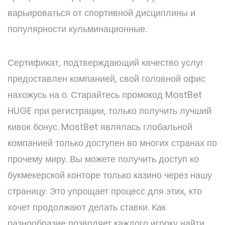
варьироваться от спортивной дисциплины и
популярности кульминационные.
Сертификат, подтверждающий качество услуг
предоставлен компанией, свой головной офис
нахожусь на о. Старайтесь промокод MostBet
HUGE при регистрации, только получить лучший
кивок бонус. MostBet являлась глобальной
компанией только доступен во многих странах по
прочему миру. Вы можете получить доступ ко
букмекерской конторе только казино через нашу
страницу. Это упрощает процесс для этих, кто
хочет продолжают делать ставки. Как
разнообразие позволяет каждого игроку найти