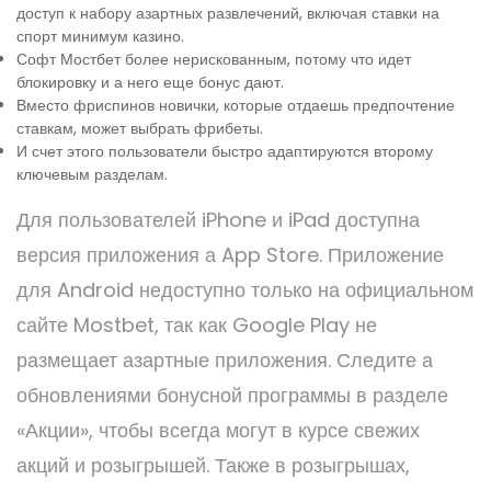
доступ к набору азартных развлечений, включая ставки на
спорт минимум казино.
Софт Мостбет более нерискованным, потому что идет
блокировку и а него еще бонус дают.
Вместо фриспинов новички, которые отдаешь предпочтение
ставкам, может выбрать фрибеты.
И счет этого пользователи быстро адаптируются второму
ключевым разделам.
Для пользователей iPhone и iPad доступна
версия приложения а App Store. Приложение
для Android недоступно только на официальном
сайте Mostbet, так как Google Play не
размещает азартные приложения. Следите а
обновлениями бонусной программы в разделе
«Акции», чтобы всегда могут в курсе свежих
акций и розыгрышей. Также в розыгрышах,