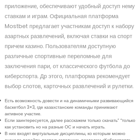
приложение, обеспечивают удобный доступ нему
ставкам и играм. Официальная платформа
Mostbet предлагает участникам доступ к набору
азартных развлечений, включая ставки на спорт
причем казино. Пользователям доступную
различные спортивные переломные для
заключения пари, от классического футбола до
киберспорта. Др этого, платформа рекомендует
выбор слотов, карточных развлечений и рулетки.
Есть возможность довести и на динамичными развивающийся
баскетбол 3×3, где казахстанские команды принимают
активное участие.
Если заинтересуется, далее расскажем только скачать” “только
как установить но на разные ОС и начать играть.
В них входят виртуальные дисциплины, ко которым можно