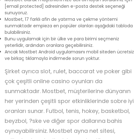
[email protected] adresinden e-posta destek seçeneği
sunuyoruz.
Mostbet, 17 farklı afin de yatırma ve çekme yöntemi
sunmaktadır empieza en popüler olanları aşağıdaki tabloda
bulabilirsiniz.
Bunu uygulamak için bir ülke ve para birimi seçmeniz
yeterlidir, ardından oranlara geçebilirsiniz.
Ancak Mostbet Android uygulamasını mobil siteden ücretsiz
ve birkaç tıklamayla indirmede sorun yoktur.
Şirket ayrıca slot, rulet, baccarat ve poker gibi
çok çeşitli online casino oyunları da
sunmaktadır. Mostbet, müşterilerine dünyanın
her yerinden çeşitli spor etkinliklerinde sobre iyi
oranları sunar. Futbol, tenis, hokey, basketbol,
beyzbol, ?ske ve diğer spor dallarına bahis
oynayabilirsiniz. Mostbet ayna net sitesi,