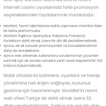
internet casino oyunlarında farklı promosyon
seçeneklerinden faydalanmak mümkündür.
Mostbet, favori takımlarınıza bahis yapmanızı mümkün kılan
bir bahis platformudur.
Mostbet İngilizce, İspanyolca, İtalyanca, Fransızca,
Portekizce dahil olmak üzere bir dizi dili desteklemektedir.
Ayrıca, sık sık sunulan promosyonlar ve bonuslarla kârınızı
daha da artırabilirsiniz.
Ayrıca web sitesinde, kullanıcılara sorularına hızlı çözümler
sunmak için sık sorulan sorulara yanıt veren kapsamlı bir SSS
bölümü bulunmaktadır.
Mobil cihazlarda bahislere, oyunlara ve hesap
yönetimine hızlı erişim sağlayan, kusursuz
gezinme için tasarlanmıştır. MostBet’in resmi
web sitesi Türkçe de dahil olmak üzere 32
dilde yerelleştirilmiştir. Türkiye için ayrı bir alan