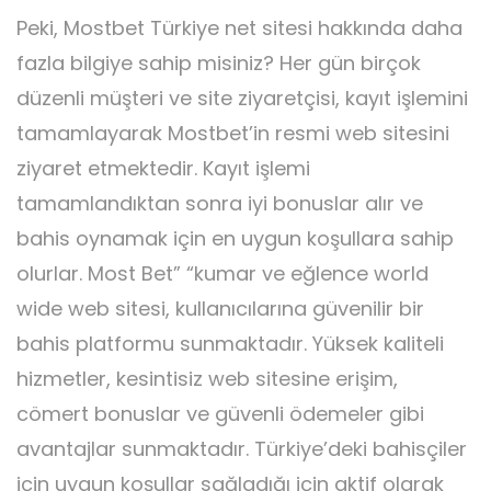
Peki, Mostbet Türkiye net sitesi hakkında daha
fazla bilgiye sahip misiniz? Her gün birçok
düzenli müşteri ve site ziyaretçisi, kayıt işlemini
tamamlayarak Mostbet’in resmi web sitesini
ziyaret etmektedir. Kayıt işlemi
tamamlandıktan sonra iyi bonuslar alır ve
bahis oynamak için en uygun koşullara sahip
olurlar. Most Bet” “kumar ve eğlence world
wide web sitesi, kullanıcılarına güvenilir bir
bahis platformu sunmaktadır. Yüksek kaliteli
hizmetler, kesintisiz web sitesine erişim,
cömert bonuslar ve güvenli ödemeler gibi
avantajlar sunmaktadır. Türkiye’deki bahisçiler
için uygun koşullar sağladığı için aktif olarak