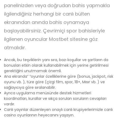
panelinizden veya doğrudan bahis yapmakla
ilgilendiğiniz herhangi bir canlı bülten
ekranından anında bahis oynamaya
başlayabilirsiniz. Çevrimiçi spor bahisleriyle
ilgilenen oyuncular Mostbet sitesine göz
atmalıdır.
Ancak, bu teşviklerin yanı sıra, bazı koşullar ve şartların da
bonusları etkin olarak kullanabilmek için yerine getirilmesi
gerektiğini unutmamak önemli.
Ana ekranda” “oyunlar özelliklerine göre (bonus, jackpot, risk
oyunu vb. ), türe göre (çizgi film, spor, 18+, Mısır vb. ) ve
sağlayıcıya göre sıralanabilir.
Ayrıca uygulama menüsünde destek hizmetleri
koordinatları, kurallar ve sıkça sorulan soruların cevapları
vardır.
Canlı yayınlar düzenleyen onaylı canlı krupiyerlerimizle canlı
casino oyunlarının heyecanını yaşayın.