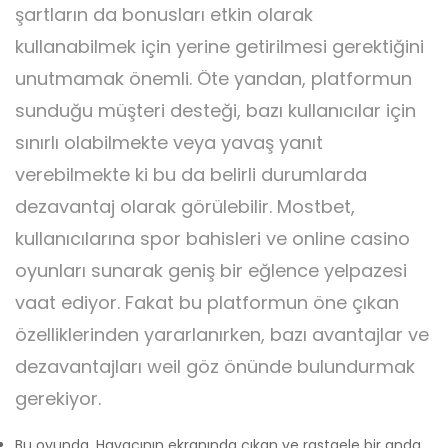
şartların da bonusları etkin olarak
kullanabilmek için yerine getirilmesi gerektiğini
unutmamak önemli. Öte yandan, platformun
sunduğu müşteri desteği, bazı kullanıcılar için
sınırlı olabilmekte veya yavaş yanıt
verebilmekte ki bu da belirli durumlarda
dezavantaj olarak görülebilir. Mostbet,
kullanıcılarına spor bahisleri ve online casino
oyunları sunarak geniş bir eğlence yelpazesi
vaat ediyor. Fakat bu platformun öne çıkan
özelliklerinden yararlanırken, bazı avantajlar ve
dezavantajları weil göz önünde bulundurmak
gerekiyor.
Bu oyunda, Havacının ekranında çıkan ve rastgele bir anda