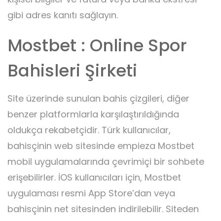
gibi adres kanıtı sağlayın.
Mostbet : Online Spor
Bahisleri Şirketi
Site üzerinde sunulan bahis çizgileri, diğer
benzer platformlarla karşılaştırıldığında
oldukça rekabetçidir. Türk kullanıcılar,
bahisçinin web sitesinde empieza Mostbet
mobil uygulamalarında çevrimiçi bir sohbete
erişebilirler. İOS kullanıcıları için, Mostbet
uygulaması resmi App Store’dan veya
bahisçinin net sitesinden indirilebilir. Siteden