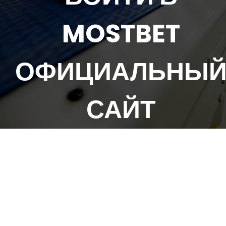
MOSTBET
ОФИЦИАЛЬНЫ
САЙТ