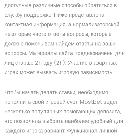
доступные различные способы обратиться в
службу поддержке. Ниже представлена
контактная информация, а нормализаторской
некоторые часто ответы вопросы, которые
должно помочь вам найдем ответы на ваши
вопросы. Материалы сайта предназначены для
лиц старше 21 году (21 ). Участие в азартных
играх может вызвать игровую зависимость.
Чтобы начать делать ставки, необходимо
пополнить свой игровой счет. Mostbet ведет
несколько популярных помогающих депозита,
что позволяла выбрать наиболее удобный для
каждого игрока вариант. Функционал личной