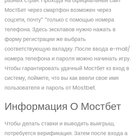
разных стран. Прохода на официальный сайт
МостБет через смартфон возможен через
соцсети, почту” “только с помощью номера
телефона. Здесь эксклавов нужно нажать в
форму регистрации же выбрать
соответствующую вкладку. После ввода e-mail/
номера телефона и пароля можно начинать игру.
Чтобы гарантировать удачный Мостбет кз вход в
систему, поймете, что вы как ввели свое имя
пользователя и пароль от Mostbet.
Информация О Мостбет
Чтобы делать ставки и выводить выигрыш,
потребуется верификация. Затем после входа а