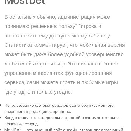
Mostbet
В остальных обычно, администрация может
принимаю решение в пользу” “игрока и
восстановить ему доступ к моему кабинету.
Статистика комментирует, что мобильная версия
может быть даже более удобной усовершенство
любителей азартных игр. Это связано с более
упрощенным вариантах функционирования
сервиса, сами можете играть и любимые игры
где угодно и только угодно.
Использование фотоматериалов сайта без письменного
разрешения редакции запрещено.
Вход в аккаунт также довольно простой и занимает меньше
несколько секунд.
MostBet — это законный сайт онлайн-ставок, предлагающий