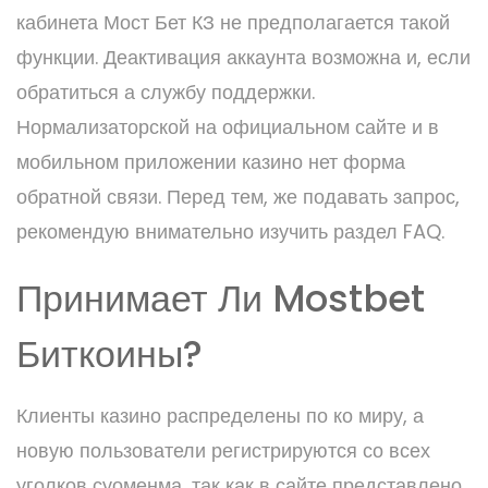
кабинета Мост Бет КЗ не предполагается такой
функции. Деактивация аккаунта возможна и, если
обратиться а службу поддержки.
Нормализаторской на официальном сайте и в
мобильном приложении казино нет форма
обратной связи. Перед тем, же подавать запрос,
рекомендую внимательно изучить раздел FAQ.
Принимает Ли Mostbet
Биткоины?
Клиенты казино распределены по ко миру, а
новую пользователи регистрируются со всех
уголков суоменма, так как в сайте представлено