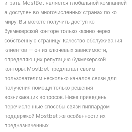
играть. MostBet является глобальной компанией
а доступен во многочисленных странах по ко
миру. Вы можете получить доступ ко
букмекерской конторе только казино через
собственную страницу. Качество обслуживания
клиентов — он из ключевых зависимости,
определяющих репутацию букмекерской
конторы. Mostbet предлагает своим
пользователям несколько каналов связи для
получения помощи только решения
возникающих вопросов. Ниже приведены
перечисленные способы связи пиппардом
поддержкой Mostbet же особенности их
предназначенных.