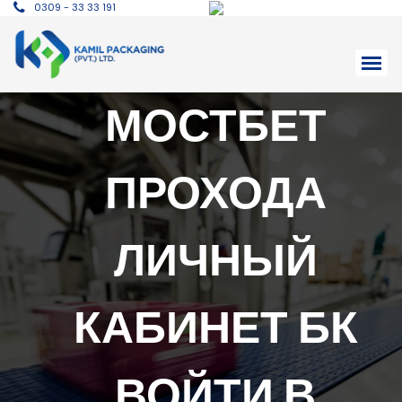
0309 - 33 33 191
МОСТБЕТ
ПРОХОДА
ЛИЧНЫЙ
КАБИНЕТ БК
ВОЙТИ В