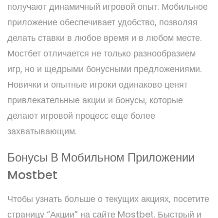
получают динамичный игровой опыт. Мобильное
приложение обеспечивает удобство, позволяя
делать ставки в любое время и в любом месте.
Мостбет отличается не только разнообразием
игр, но и щедрыми бонусными предложениями.
Новички и опытные игроки одинаково ценят
привлекательные акции и бонусы, которые
делают игровой процесс еще более
захватывающим.
Бонусы В Мобильном Приложении
Mostbet
Чтобы узнать больше о текущих акциях, посетите
страницу “Акции” на сайте Mostbet. Быстрый и