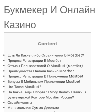
Букмекер И Онлайн
Казино
Content
Есть Ли Какие-либо Ограничения В Mostbet?
Процесс Регистрации В Мостбет
Отзывы Пользователей О Mostbet (мостбет)
Преимущества Онлайн Казино Mostbet
Процесс Регистрации В Приложении Mostbet
Бонусы В Мобильном Приложении Mostbet
Что Такое Mostbet?
На Какие Виды Спорта Я Могу Делать Ставки В
Букмекерской Конторе Мостбет Россия?
Онлайн-слоты
Минимальная Сумма Депозита