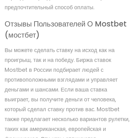
предпочтительный способ оплаты.
Отзывы Пользователей О Mostbet
(мостбет)
Вы можете сделать ставку на исход как на
проигрыш, так и на победу. Биржа ставок
Mostbet в России подбирает людей с
противоположными взглядами и управляет
деньгами и шансами. Если ваша ставка
выиграет, вы получите деньги от человека,
который сделал ставку против вас. Mostbet
также предлагает несколько вариантов рулетки,
таких как американская, европейская и