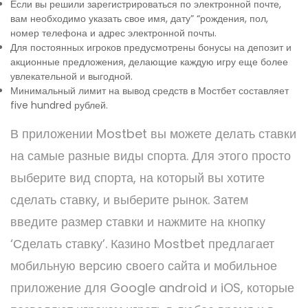
Если вы решили зарегистрироваться по электронной почте,
вам необходимо указать свое имя, дату” “рождения, пол,
номер телефона и адрес электронной почты.
Для постоянных игроков предусмотрены бонусы на депозит и
акционные предложения, делающие каждую игру еще более
увлекательной и выгодной.
Минимальный лимит на вывод средств в Мостбет составляет
five hundred рублей.
В приложении Mostbet вы можете делать ставки
на самые разные виды спорта. Для этого просто
выберите вид спорта, на который вы хотите
сделать ставку, и выберите рынок. Затем
введите размер ставки и нажмите на кнопку
‘Сделать ставку’. Казино Mostbet предлагает
мобильную версию своего сайта и мобильное
приложение для Google android и iOS, которые