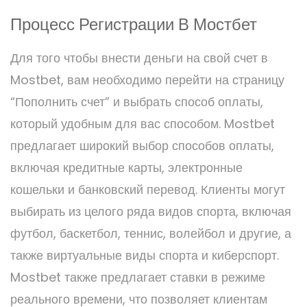
Процесс Регистрации В Мостбет
Для того чтобы внести деньги на свой счет в
Mostbet, вам необходимо перейти на страницу
“Пополнить счет” и выбрать способ оплаты,
который удобным для вас способом. Mostbet
предлагает широкий выбор способов оплаты,
включая кредитные карты, электронные
кошельки и банковский перевод. Клиенты могут
выбирать из целого ряда видов спорта, включая
футбол, баскетбол, теннис, волейбол и другие, а
также виртуальные виды спорта и киберспорт.
Mostbet также предлагает ставки в режиме
реального времени, что позволяет клиентам