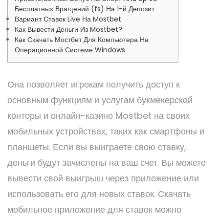
Бесплатных Вращений (fs) На 1-й Депозит
Вариант Ставок Live На Mostbet
Как Вывести Деньги Из Mostbet?
Как Скачать Мостбет Для Компьютера На
Операционной Системе Windows
Она позволяет игрокам получить доступ к
основным функциям и услугам букмекерской
конторы и онлайн-казино Mostbet на своих
мобильных устройствах, таких как смартфоны и
планшеты. Если вы выиграете свою ставку,
деньги будут зачислены на ваш счет. Вы можете
вывести свой выигрыш через приложение или
использовать его для новых ставок. Скачать
мобильное приложение для ставок можно