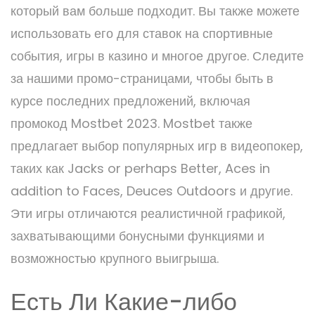
который вам больше подходит. Вы также можете
использовать его для ставок на спортивные
события, игры в казино и многое другое. Следите
за нашими промо-страницами, чтобы быть в
курсе последних предложений, включая
промокод Mostbet 2023. Mostbet также
предлагает выбор популярных игр в видеопокер,
таких как Jacks or perhaps Better, Aces in
addition to Faces, Deuces Outdoors и другие.
Эти игры отличаются реалистичной графикой,
захватывающими бонусными функциями и
возможностью крупного выигрыша.
Есть Ли Какие-либо