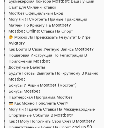
Букмекерская Контора Mostbet: Ваш Лучший
Сайт Для Онлайн-ставок
Мостбет Официальный Вход
Могу Ли Я Смотреть Прямые Трансляции
Матчей По Крикету На Mostbet?
Mostbet Online: Ставки На Спорт
Можно Ли Предсказать Результат В Игре
Aviator?
Как Войти В Свою Учетную Запись Mostbet?
Пошаговая Инструкция По Регистрации В
Приложении Mostbet
Доступные Валюты
Будьте Готовы Выиграть По-крупному В Казино
Mostbet
Бонусы И Акции Mostbet (мостбет)
Бонусы Mostbet
Партнерская Программа Мостбет
Как Можно Пополнить Счет?
Могу Ли Я Делать Ставки На Международные
Спортивные События В Mostbet?
Как Я Могу Пополнить Свой Счет В Mostbet?
Приветственный Бонус На Спорт And Up 50