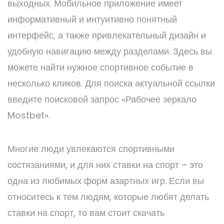
выходных. Мобильное приложение имеет
информативный и интуитивно понятный
интерфейс, а также привлекательный дизайн и
удобную навигацию между разделами. Здесь вы
можете найти нужное спортивное событие в
несколько кликов. Для поиска актуальной ссылки
введите поисковой запрос «Рабочее зеркало
Mostbet».
Многие люди увлекаются спортивными
состязаниями, и для них ставки на спорт – это
одна из любимых форм азартных игр. Если вы
относитесь к тем людям, которые любят делать
ставки на спорт, то вам стоит скачать