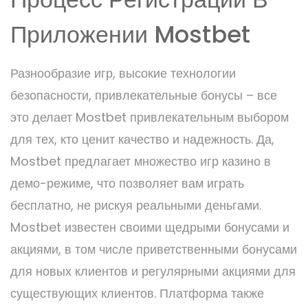
Приложении Mostbet
Разнообразие игр, высокие технологии
безопасности, привлекательные бонусы – все
это делает Mostbet привлекательным выбором
для тех, кто ценит качество и надежность. Да,
Mostbet предлагает множество игр казино в
демо-режиме, что позволяет вам играть
бесплатно, не рискуя реальными деньгами.
Mostbet известен своими щедрыми бонусами и
акциями, в том числе приветственными бонусами
для новых клиентов и регулярными акциями для
существующих клиентов. Платформа также