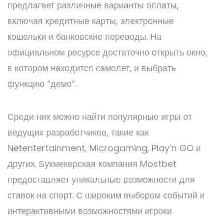
предлагает различные варианты оплаты,
включая кредитные карты, электронные
кошельки и банковские переводы. На
официальном ресурсе достаточно открыть окно,
в котором находится самолет, и выбрать
функцию “демо”.
Среди них можно найти популярные игры от
ведущих разработчиков, такие как
Netentertainment, Microgaming, Play’n GO и
других. Букмекерская компания Mostbet
предоставляет уникальные возможности для
ставок на спорт. С широким выбором событий и
интерактивными возможностями игроки