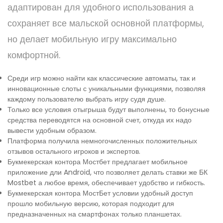
адаптирован для удобного использования а
сохраняет все мальской основной платформы,
но делает мобильную игру максимально
комфортной.
Среди игр можно найти как классические автоматы, так и
инновационные слоты с уникальными функциями, позволяя
каждому пользователю выбрать игру судя душе.
Только все условия отыгрыша будут выполнены, то бонусные
средства переводятся на основной счет, откуда их надо
вывести удобным образом.
Платформа получила немногочисленных положительных
отзывов остального игроков и экспертов.
Букмекерская контора Мостбет предлагает мобильное
приложение дли Android, что позволяет делать ставки же БК
Mostbet а любое время, обеспечивает удобство и гибкость.
Букмекерская контора МостБет условии удобный доступ
прошло мобильную версию, которая подходит для
предназначенных на смартфонах только планшетах.