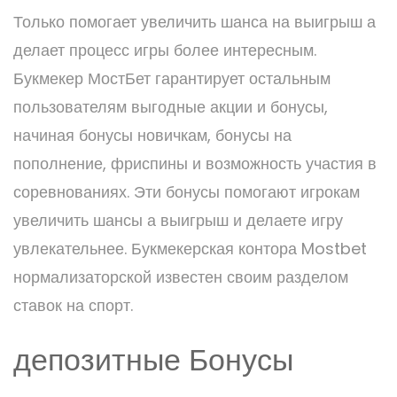
Только помогает увеличить шанса на выигрыш а
делает процесс игры более интересным.
Букмекер МостБет гарантирует остальным
пользователям выгодные акции и бонусы,
начиная бонусы новичкам, бонусы на
пополнение, фриспины и возможность участия в
соревнованиях. Эти бонусы помогают игрокам
увеличить шансы а выигрыш и делаете игру
увлекательнее. Букмекерская контора Mostbet
нормализаторской известен своим разделом
ставок на спорт.
депозитные Бонусы