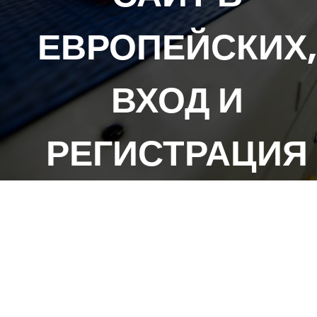
ЕВРОПЕЙСКИХ,
ВХОД И
РЕГИСТРАЦИЯ