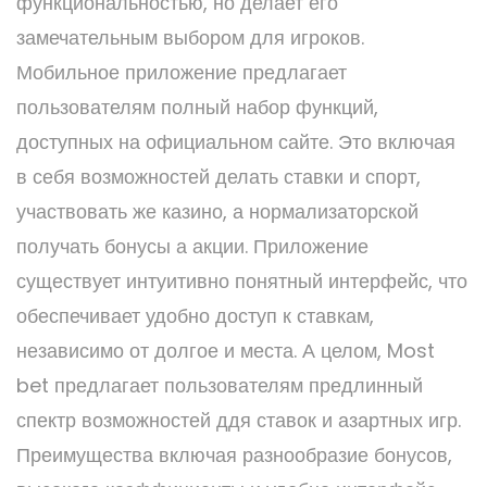
функциональностью, но делает его
замечательным выбором для игроков.
Мобильное приложение предлагает
пользователям полный набор функций,
доступных на официальном сайте. Это включая
в себя возможностей делать ставки и спорт,
участвовать же казино, а нормализаторской
получать бонусы а акции. Приложение
существует интуитивно понятный интерфейс, что
обеспечивает удобно доступ к ставкам,
независимо от долгое и места. А целом, Most
bet предлагает пользователям предлинный
спектр возможностей ддя ставок и азартных игр.
Преимущества включая разнообразие бонусов,