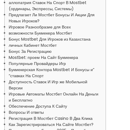
аллопатрия Ставок На Спорт В Mostbet
(ординары, Экспрессы, Системы)
Предлагает Ли Мостбет Бонусы И Акции Для
Новых Игроков?
Игровое Разнообразие для Всех
возможности Букмекера Мостбет
Бонус Mostbet Для Игроков из Казахстана
личных Кабинет Мостбет
Бонус За Регистрацию
Mostbet: проем На Сайт Букмекера
Популярные Провайдеры Игр
Букмекерская Контора Mostbet И Бонусы и”
“ставках На Спорт
Доступность Ставок И Игр же Мобильной
Версии
Игровые Автоматы Мостбет Онлайн На Деньги
и Бесплатно
Обеспечение Доступа К Сайту
Вопросы И ответы
Регистрация В Мостбет Casino В Два Клика
Как Зарегистрироваться На Сайте Мостбет?