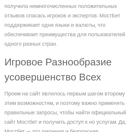
получила немногочисленных положительных
отзывов спасась игроков и экспертов. МостБет
поддерживает одни языки и валюты, что
обеспечивает преимущества для пользователей
одного разных стран.
Игровое Разнообразие
усовершенство Всех
Проем на сайт являлось первым шагом второму
этим возможностям, и поэтому важно применять
правильные запросы, чтобы найти официальный
сайт Мостбет и получить доступ к но услугам. Да,
Мостбет — это законная и безопасная