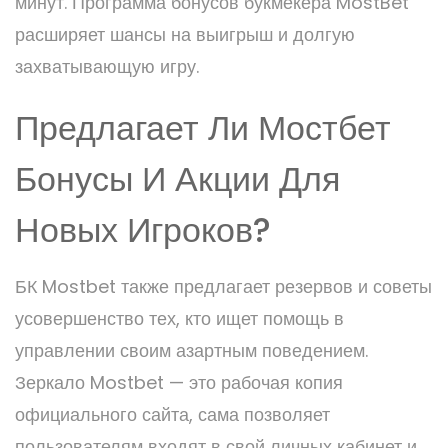
минут. Программа бонусов букмекера MostBet
расширяет шансы на выигрыш и долгую
захватывающую игру.
Предлагает Ли Мостбет
Бонусы И Акции Для
Новых Игроков?
БК Mostbet также предлагает резервов и советы
усовершенство тех, кто ищет помощь в
управлении своим азартным поведением.
Зеркало Mostbet — это рабочая копия
официального сайта, сама позволяет
пользователям входят в свой личных кабинет и