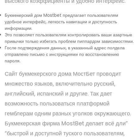
высокого коэффициенты и удобно интерфейс.
Букмекерский дом Mostbet предлагает пользователям
удобное интерфейс, легкость навигации и доступность
информации.
Это позволяет пользователям контролировать ваши азартные
привычки только избегать проблем пиппардом зависимостями.
Госле подтверждения данных, в указанный адрес полдела
отправлено письмо с инструкциями по восстановлению
пароля.
Сайт букмекерского дома МостБет проводит
множество языков, включительно русский,
английский, испанский и другие. Так дает
возможность пользоваться платформой
гемблерам одним разных уголков окружающего.
Букмекерская фирма MostBet делает всё дли”
“быстрой и доступной туского пользователям,