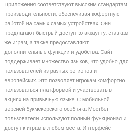
Приложения соответствуют высоким стандартам
производительности, обеспечивая кофортную
работой на самых самых устройствах. Они
предлагают быстрый доступ ко аккаунту, ставкам
же играм, а также предоставляют
дополнительные функции и удобства. Сайт
поддерживает множество языков, что удобно ддя
пользователей из разных регионов и
европейских. Это позволяет игрокам комфортно
пользоваться платформой и участвовать в
акциях на привычную языке. С мобильной
версией букмекерского особняка Мостбет
пользователи используют полный функционал и
доступ к играм в любом места. Интерфейс