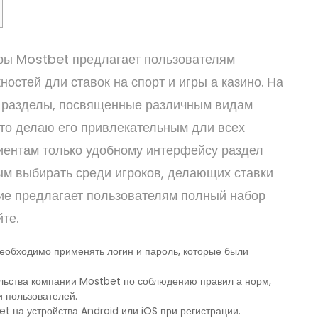
ры Mostbet предлагает пользователям
стей дли ставок на спорт и игры а казино. На
е разделы, посвященные различным видам
 что делаю его привлекательным дли всех
ентам только удобному интерфейсу раздел
ым выбирать среди игроков, делающих ставки
ие предлагает пользователям полный набор
те.
необходимо применять логин и пароль, которые были
ельства компании Mostbet по соблюдению правил а норм,
и пользователей.
t на устройства Android или iOS при регистрации.