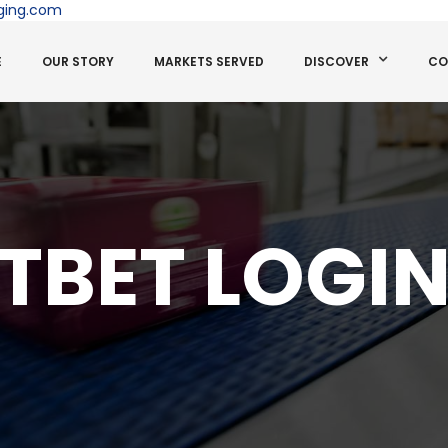
ging.com
E
OUR STORY
MARKETS SERVED
DISCOVER
CO
TBET LOGIN