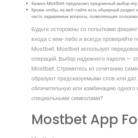
Казино Mostbet предлагает предлинный выбор игр
Кроме чтобы, на веб-сайте есть обширный раздел 
часто задаваемые вопросы, позволяющие пользова
Будьте осторожны со попытками фишинг
входа с кем-либо и всегда проверяйте 
Mostbet. Mostbet использует передов
операций. Выбор надежного пароля — эт
Mostbet. Стремитесь ко сочетанию симво
образуют предсказуемыми слов или дат.
обличительную или комбинацию одного 
специальными символами?
Mostbet App Fo