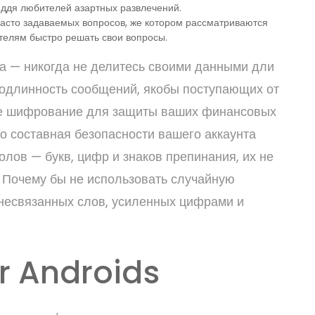
 ддя любителей азартных развлечений.
часто задаваемых вопросов, же котором рассматриваются
телям быстро решать свои вопросы.
а — никогда не делитесь своими данными дли
подлинность сообщений, якобы поступающих от
ое шифрование для защиты ваших финансовых
о составная безопасности вашего аккаунта
лов — букв, цифр и знаков препинания, их не
 Почему бы не использовать случайную
несвязанных слов, усиленных цифрами и
r Androids