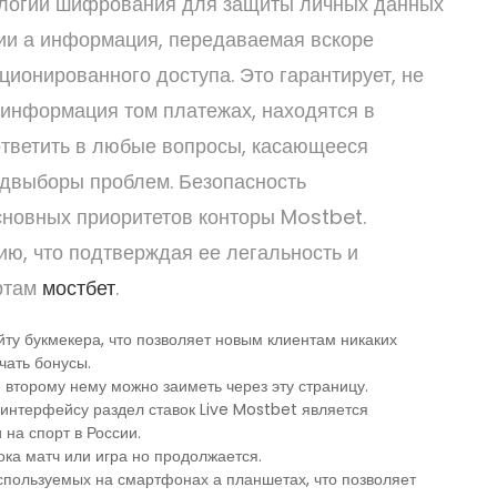
ологии шифрования для защиты личных данных
ии а информация, передаваемая вскоре
ионированного доступа. Это гарантирует, не
и информация том платежах, находятся в
ответить в любые вопросы, касающееся
едвыборы проблем. Безопасность
сновных приоритетов конторы Mostbet.
ю, что подтверждая ее легальность и
ртам
мостбет
.
йту букмекера, что позволяет новым клиентам никаких
чать бонусы.
 второму нему можно заиметь через эту страницу.
нтерфейсу раздел ставок Live Mostbet является
на спорт в России.
пока матч или игра но продолжается.
пользуемых на смартфонах а планшетах, что позволяет