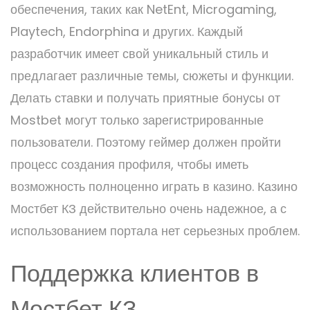
обеспечения, таких как NetEnt, Microgaming,
Playtech, Endorphina и других. Каждый
разработчик имеет свой уникальный стиль и
предлагает различные темы, сюжеты и функции.
Делать ставки и получать приятные бонусы от
Mostbet могут только зарегистрированные
пользователи. Поэтому геймер должен пройти
процесс создания профиля, чтобы иметь
возможность полноценно играть в казино. Казино
Мостбет КЗ действительно очень надежное, а с
использованием портала нет серьезных проблем.
Поддержка клиентов в
Мостбет КЗ