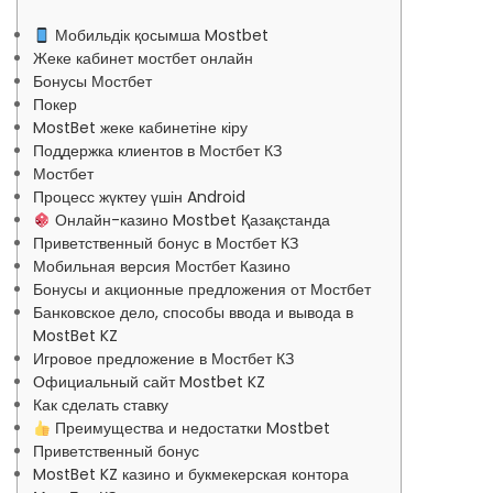
Мобильдік қосымша Mostbet
Жеке кабинет мостбет онлайн
Бонусы Мостбет
Покер
MostBet жеке кабинетіне кіру
Поддержка клиентов в Мостбет КЗ
Мостбет
Процесс жүктеу үшін Android
Онлайн-казино Mostbet Қазақстанда
Приветственный бонус в Мостбет КЗ
Мобильная версия Мостбет Казино
Бонусы и акционные предложения от Мостбет
Банковское дело, способы ввода и вывода в
MostBet KZ
Игровое предложение в Мостбет КЗ
Официальный сайт Mostbet KZ
Как сделать ставку
Преимущества и недостатки Mostbet
Приветственный бонус
MostBet KZ казино и букмекерская контора