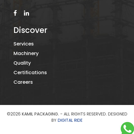
Discover
Services
Machinery
Quality
Certifications
Careers
©2026
KAMIL PACKAGING.
- ALL RIGHTS RESERVED. DESIGNED
BY
DIGITAL RIDE