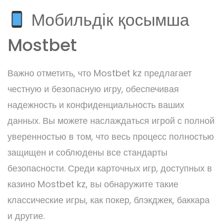
Мобильдік қосымша
Mostbet
Важно отметить, что Mostbet kz предлагает
честную и безопасную игру, обеспечивая
надежность и конфиденциальность ваших
данных. Вы можете наслаждаться игрой с полной
уверенностью в том, что весь процесс полностью
защищен и соблюдены все стандарты
безопасности. Среди карточных игр, доступных в
казино Mostbet kz, вы обнаружите такие
классические игры, как покер, блэкджек, баккара
и другие.