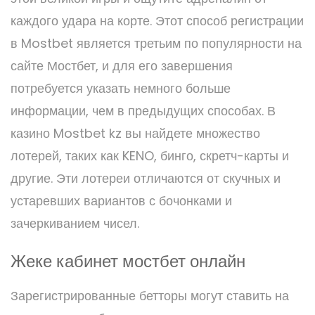
каждого удара на корте. Этот способ регистрации
в Mostbet является третьим по популярности на
сайте Мостбет, и для его завершения
потребуется указать немного больше
информации, чем в предыдущих способах. В
казино Mostbet kz вы найдете множество
лотерей, таких как KENO, бинго, скретч-карты и
другие. Эти лотереи отличаются от скучных и
устаревших вариантов с бочонками и
зачеркиванием чисел.
Жеке кабинет мостбет онлайн
Зарегистрированные бетторы могут ставить на