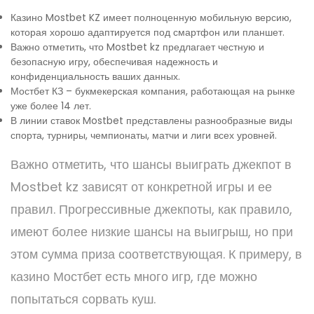
Казино Mostbet KZ имеет полноценную мобильную версию,
которая хорошо адаптируется под смартфон или планшет.
Важно отметить, что Mostbet kz предлагает честную и
безопасную игру, обеспечивая надежность и
конфиденциальность ваших данных.
Мостбет КЗ – букмекерская компания, работающая на рынке
уже более 14 лет.
В линии ставок Mostbet представлены разнообразные виды
спорта, турниры, чемпионаты, матчи и лиги всех уровней.
Важно отметить, что шансы выиграть джекпот в
Mostbet kz зависят от конкретной игры и ее
правил. Прогрессивные джекпоты, как правило,
имеют более низкие шансы на выигрыш, но при
этом сумма приза соответствующая. К примеру, в
казино Мостбет есть много игр, где можно
попытаться сорвать куш.