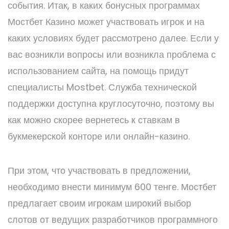
события. Итак, в каких бонусных программах
Мостбет Казино может участвовать игрок и на
каких условиях будет рассмотрено далее. Если у
вас возникли вопросы или возникла проблема с
использованием сайта, на помощь придут
специалисты Mostbet. Служба технической
поддержки доступна круглосуточно, поэтому вы
как можно скорее вернетесь к ставкам в
букмекерской конторе или онлайн-казино.
При этом, что участвовать в предложении,
необходимо внести минимум 600 тенге. Мостбет
предлагает своим игрокам широкий выбор
слотов от ведущих разработчиков программного