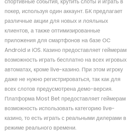
спортивные события, крутить слоты и играть в
покер, используя один аккаунт. БК предлагает
различные акции для новых и лояльных
клиентов, а также оптимизированные
приложения для смартфонов на базе ОС
Android и iOS. Казино предоставляет геймерам
возможность играть бесплатно на всех игровых
автоматах, кроме live-казино. При этом игроку
даже не нужно регистрироваться, так как для
всех слотов предусмотрена демо-версия.
Платформа Most Bet предоставляет геймерам
возможность использовать категорию live-
казино, то есть играть с реальными дилерами в
режиме реального времени.