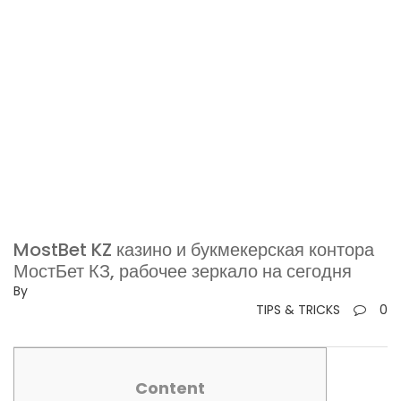
MostBet KZ казино и букмекерская контора
МостБет КЗ, рабочее зеркало на сегодня
By
TIPS & TRICKS
0
Content