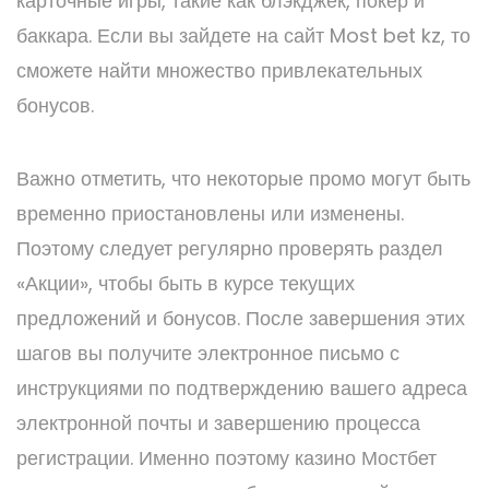
карточные игры, такие как блэкджек, покер и
баккара. Если вы зайдете на сайт Most bet kz, то
сможете найти множество привлекательных
бонусов.
Важно отметить, что некоторые промо могут быть
временно приостановлены или изменены.
Поэтому следует регулярно проверять раздел
«Акции», чтобы быть в курсе текущих
предложений и бонусов. После завершения этих
шагов вы получите электронное письмо с
инструкциями по подтверждению вашего адреса
электронной почты и завершению процесса
регистрации. Именно поэтому казино Мостбет