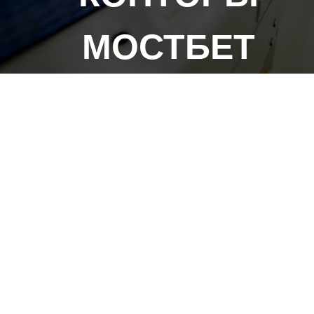
МОСТБЕТ