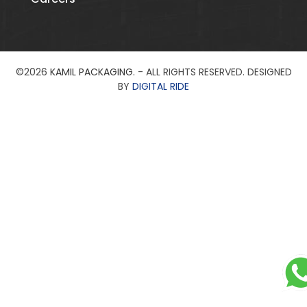
©2026
KAMIL PACKAGING.
- ALL RIGHTS RESERVED. DESIGNED
BY
DIGITAL RIDE