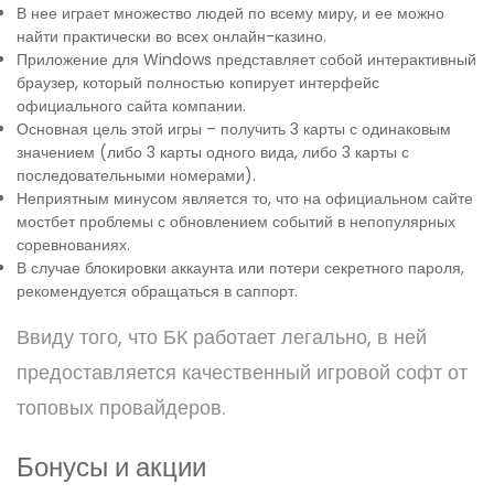
В нее играет множество людей по всему миру, и ее можно
найти практически во всех онлайн-казино.
Приложение для Windows представляет собой интерактивный
браузер, который полностью копирует интерфейс
официального сайта компании.
Основная цель этой игры – получить 3 карты с одинаковым
значением (либо 3 карты одного вида, либо 3 карты с
последовательными номерами).
Неприятным минусом является то, что на официальном сайте
мостбет проблемы с обновлением событий в непопулярных
соревнованиях.
В случае блокировки аккаунта или потери секретного пароля,
рекомендуется обращаться в саппорт.
Ввиду того, что БК работает легально, в ней
предоставляется качественный игровой софт от
топовых провайдеров.
Бонусы и акции