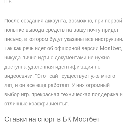
ITF.
После создания аккаунта, возможно, при первой
попытке вывода средств на вашу почту придет
письмо, в котором будут указаны все инструкции.
Так как речь идет об офшорной версии Mostbet,
никуда лично идти с документами не нужно,
доступна удаленная идентификация по
видеосвязи. “Этот сайт существует уже много
лет, и он все еще работает. У них огромный
выбор игр, прекрасная техническая поддержка и
отличные коэффициенты”.
Ставки на спорт в БК Мостбет