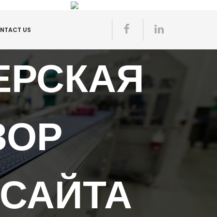
NTACT US
ЕРСКАЯ
ЗОР
САЙТА