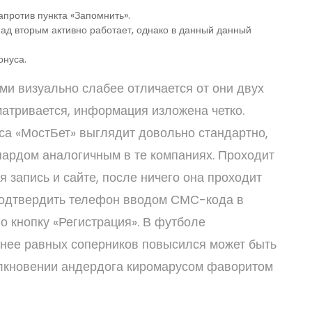
апротив пункта «Запомнить».
над вторым активно работает, однако в данный данный
онуса.
ыми визуально слабее отличается от они двух
матривается, информация изложена четко.
са «МостБет» выглядит довольно стандартно,
пардом аналогичным в те компаниях. Проходит
я запись и сайте, после ничего она проходит
подтвердить телефон вводом СМС-кода в
о кнопку «Регистрация». В футболе
нее равных соперников повысился может быть
олкновении андердога киромарусом фаворитом