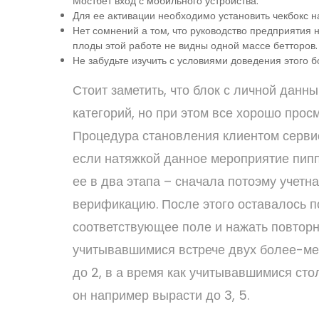
Мостбет вход с мобильного устройства.
Для ее активации необходимо установить чекбокс н
Нет сомнений а том, что руководство предприятия 
плоды этой работе не видны одной массе бетторов.
Не забудьте изучить с условиями доведения этого б
Стоит заметить, что блок с личной данн
категорий, но при этом все хорошо прос
Процедура становления клиентом серви
если натяжкой данное мероприятие пип
ее в два этапа – сначала потоэму учетна
верификацию. После этого оставалось 
соответствующее поле и нажать повторн
учитывавшимися встрече двух более-ме
до 2, в а время как учитывавшимися ст
он например вырасти до 3, 5.