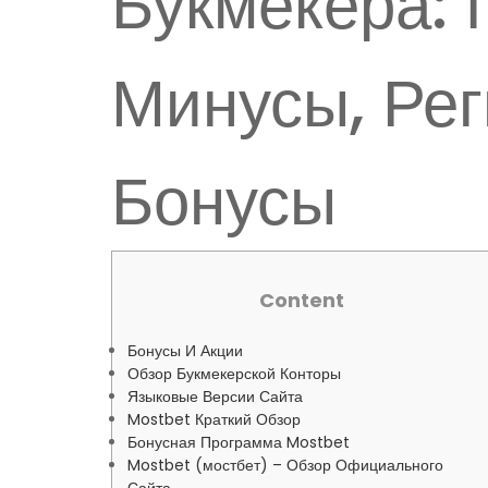
Букмекера:
Минусы, Рег
Бонусы
Content
Бонусы И Акции
Обзор Букмекерской Конторы
Языковые Версии Сайта
Mostbet Краткий Обзор
Бонусная Программа Mostbet
Mostbet (мостбет) – Обзор Официального