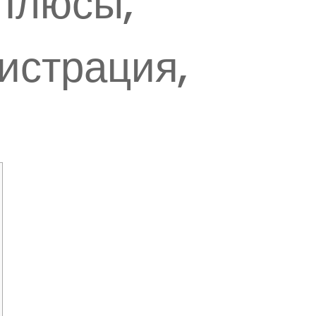
 Плюсы,
истрация,