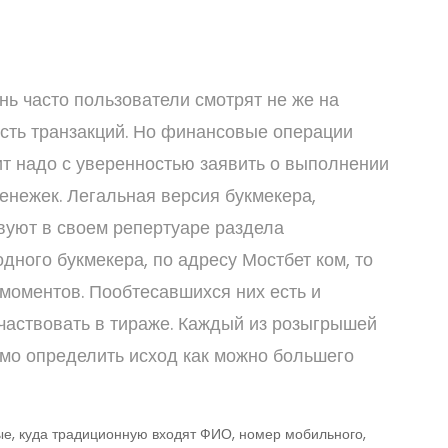
ень часто пользователи смотрят не же на
ость транзакций. Но финансовые операции
т надо с уверенностью заявить о выполнении
енежек. Легальная версия букмекера,
вуют в своем репертуаре раздела
дного букмекера, по адресу Мостбет ком, то
 моментов. Пообтесавшихся них есть и
аствовать в тираже. Каждый из розыгрышей
имо определить исход как можно большего
е, куда традиционную входят ФИО, номер мобильного,