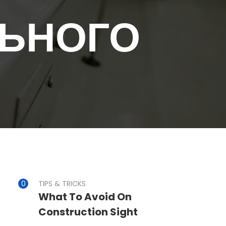
ЬНОГО
TIPS & TRICKS
What To Avoid On
Construction Sight