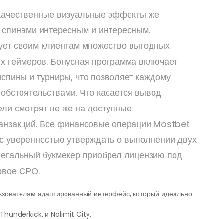
 качественные визуальные эффекты же
 спинами интересным и интересным.
рует своим клиентам множество выгодных
х геймеров. Бонусная программа включает
испины и турниры, что позволяет каждому
обстоятельствами. Что касается вывод
тели смотрят не же на доступные
ранзакций. Все финансовые операции Mostbet
 с уверенностью утверждать о выполнении двух
 Легальный букмекер приобрел лицензию под
рвое СРО.
ьзователям адаптированный интерфейс, который идеально
Thunderkick, и Nolimit City.