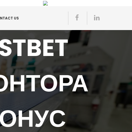
NTACT US
STBET
ОНТОРА
БОНУС