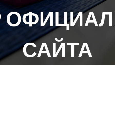
Р ОФИЦИАЛ
САЙТА