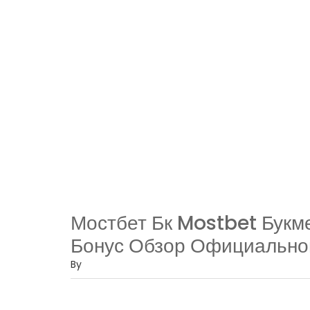
Мостбет Бк Mostbet Букм
Бонус Обзор Официально
By