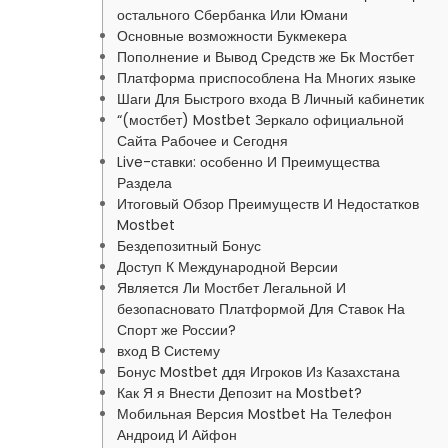
остального Сбербанка Или Юмани
Основные возможности Букмекера
Пополнение и Вывод Средств же Бк Мостбет
Платформа приспособлена На Многих языке
Шаги Для Быстрого входа В Личный кабинетик
“(мостбет) Mostbet Зеркало официальной
Сайта Рабочее и Сегодня
Live-ставки: особенно И Преимущества
Раздела
Итоговый Обзор Преимуществ И Недостатков
Mostbet
Бездепозитный Бонус
Доступ К Международной Версии
Является Ли Мостбет Легальной И
безопасновато Платформой Для Ставок На
Спорт же России?
вход В Систему
Бонус Mostbet ддя Игроков Из Казахстана
Как Я я Внести Депозит на Mostbet?
Мобильная Версия Mostbet На Телефон
Андроид И Айфон