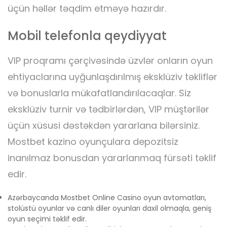
üçün həllər təqdim etməyə hazırdır.
Mobil telefonla qeydiyyat
VIP proqramı çərçivəsində üzvlər onların oyun
ehtiyaclarına uyğunlaşdırılmış eksklüziv təkliflər
və bonuslarla mükafatlandırılacaqlar. Siz
eksklüziv turnir və tədbirlərdən, VIP müştərilər
üçün xüsusi dəstəkdən yararlana bilərsiniz.
Mostbet kazino oyunçulara depozitsiz
inanılmaz bonusdan yararlanmaq fürsəti təklif
edir.
Azərbaycanda Mostbet Online Casino oyun avtomatları,
stolüstü oyunlar və canlı diler oyunları daxil olmaqla, geniş
oyun seçimi təklif edir.