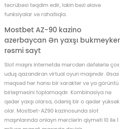
təcrübəsi təqdim edir, lakin bəzi əlavə
funksiyalar və rahatlıqla.
Mostbet AZ-90 kazino
azerbaycan Ən yaxşı bukmeyker
rəsmi sayt
Slot maşını internetdə mərcdən dəfələrlə çox
uduş qazandıran virtual oyun maşınıdır. Əsas
məqsəd hər hansı bir xarakter və ya görüntü
birləşməsini toplamaqdır. Kombinasiya nə
qədər yaxşı olarsa, ödəniş bir o qədər yüksək
olar. Mostbet-AZ90 kazinosunda slot
maşınlarında onlayn mərclərin qiyməti 10 ilə 1