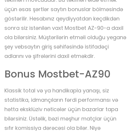
üçün əsas şərtlər saytın bonuslar bölməsində
göstərilir. Hesabınız qeydiyyatdan keçdikdən
sonra siz istənilən vaxt Mostbet AZ-90-a daxil
ola bilərsiniz. Müştərilərin etməli olduğu yeganə
şey vebsaytın giriş səhifəsində istifadəçi
adlarını və şifrələrini daxil etməkdir.
Bonus Mostbet-AZ90
Klassik total və ya handikapla yanaşı, siz
statistika, idmançıların fərdi performansı və
hətta eksklüziv nəticələr üçün bazarlar tapa
bilərsiniz. Üstəlik, bəzi məşhur matçlar üçün
sıfır komissiya dərəcəsi ola bilər. Niyə