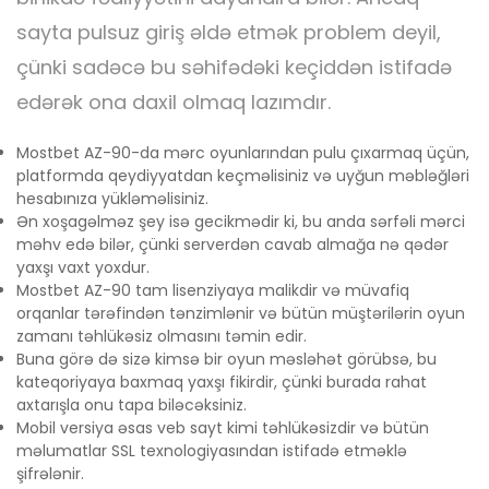
sayta pulsuz giriş əldə etmək problem deyil,
çünki sadəcə bu səhifədəki keçiddən istifadə
edərək ona daxil olmaq lazımdır.
Mostbet AZ-90-da mərc oyunlarından pulu çıxarmaq üçün,
platformda qeydiyyatdan keçməlisiniz və uyğun məbləğləri
hesabınıza yükləməlisiniz.
Ən xoşagəlməz şey isə gecikmədir ki, bu anda sərfəli mərci
məhv edə bilər, çünki serverdən cavab almağa nə qədər
yaxşı vaxt yoxdur.
Mostbet AZ-90 tam lisenziyaya malikdir və müvafiq
orqanlar tərəfindən tənzimlənir və bütün müştərilərin oyun
zamanı təhlükəsiz olmasını təmin edir.
Buna görə də sizə kimsə bir oyun məsləhət görübsə, bu
kateqoriyaya baxmaq yaxşı fikirdir, çünki burada rahat
axtarışla onu tapa biləcəksiniz.
Mobil versiya əsas veb sayt kimi təhlükəsizdir və bütün
məlumatlar SSL texnologiyasından istifadə etməklə
şifrələnir.