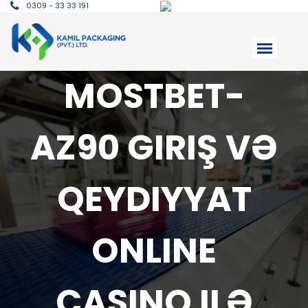
0309 - 33 33 191
MOSTBET-
AZ90 GIRIŞ VƏ
QEYDIYYAT
ONLINE
CASINO ILƏ