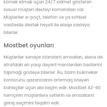
kömək etmək üçün 24/7 xidmət göstərən
xüsusi müştəri dəstəyi komandası var.
Müştərilər e-poçt, telefon və ya söhbət
vasitəsilə dəstək heyəti ilə əlaqə saxlaya
bilərlər.
Mostbet oyunları
Müştərilər sənaye standartı əmsalları, eləcə də
ətrafdakı ən yaxşı dəyərli mərclərdən bəzilərini
tapmağı gözləyə bilərlər. Bu, bizim bukmeker
kontorunu qazanclarını artırmaq istəyən
bahisçilər üçün əla seçim edir. Mostbet AZ-90
həmçinin müştərilərə xətlərin və əmsalların
geniş seçimini təqdim edir.