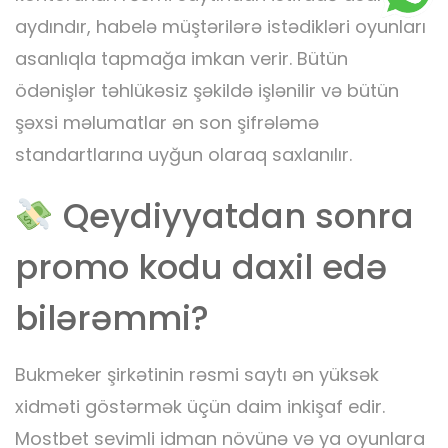
aydındır, habelə müştərilərə istədikləri oyunları
asanlıqla tapmağa imkan verir. Bütün
ödənişlər təhlükəsiz şəkildə işlənilir və bütün
şəxsi məlumatlar ən son şifrələmə
standartlarına uyğun olaraq saxlanılır.
Qeydiyyatdan sonra
promo kodu daxil edə
bilərəmmi?
Bukmeker şirkətinin rəsmi saytı ən yüksək
xidməti göstərmək üçün daim inkişaf edir.
Mostbet sevimli idman növünə və ya oyunlara