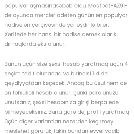
populyarlaşmasınasəbəb oldu. Mostbet-AZ91-
də oyunda mərclər adətən günün ən populyar
hadisələri çərçivəsində yerləşdirilə bilər.
Xəritədə hər hansı bir hadisə demək olar ki,
dırnaqlarda əks olunur.
Bunun üçün sizə şəxsi hesab yaratmaq üçün 4
seçim təklif olunacaq və birincisi 1 kliklə
qeydiyyatdan keçəcək. Ancaq bu üsul həm də
ən təhlükəli hesab olunur, çünki parolunuzu
unutsanız, şəxsi hesabınıza girişi bərpa edə
bilməyəcəksiniz. Buna görə də, profil yaratmaq
üçün digər variantları nəzərdən keçirməyi
məsləhət görürük, lakin bundan əvvəl vacib