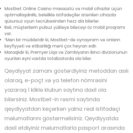
Mostbet Online Casino masaüstü və mobil cihazlar üçün
optimallaşdırılıb, beləliklə istifadəçilər istənilən cihazda
qüsursuz oyun təcrübəsindən həzz ala bilərlər.
Bəli, müştərilərin pulsuz yükləyə biləcəyi öz mobil proqramı
var.
“Mən bir müddətdir ki, Mostbet-də oynayıram və onların
keyfiyyəti və etibarlılığı məni çox heyran edir.
Maraqlıdır ki, Premyer Liqa və Zambiyanın ikinci divizionunun
oyunları eyni vaxtda totalizatorda ola bilər.
Qeydiyyat zamanı göstərdiyiniz metoddan asılı
olaraq, e-poçt və ya telefon nömrəsini
yazaraq 1 kliklə klubun saytına daxil ola
bilərsiniz. Mostbet-in rəsmi saytında
qeydiyyatdan keçərkən yalnız real istifadəçi
məlumatlarını göstərməlisiniz. Qeydiyyatda
daxil etdiyiniz məlumatlarla pasport arasında