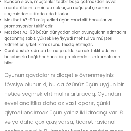
Bundan əlavə, müştərilər tədbir başa çatmazdan əvvəl
mənfəətlərini təmin etmək üçün nağd pul çıxarma
seçimindən istifadə edə bilərlər.
Mostbet AZ-90 müştəriləri üçün müxtəlif bonuslar və
promosyonlar təklif edir.
Mostbet AZ-90 bütün dünyadan olan oyunçuların etimadını
qazanmış sabit, yüksək keyfiyyətli məhsul və müştəri
xidmətləri şirkəti kimi özünü təsdiq etmişdir.
Canlı dəstək xidməti bir neçə dildə kömək təklif edə və
hesabınızla bağlı hər hansı bir problemdə sizə kömək edə
bilər.
Oyunun qaydalarını diqqətlə öyrənməyiniz
tövsiyə olunur ki, bu da özünüz üçün uyğun bir
nəticə seçmək ehtimalını artıracaq. Oyundan
əvvəl analitika daha az vaxt aparır, çünki
qiymətləndirmək üçün yalnız iki idmançı var. 8
və ya daha çox çıxış varsa, ticarət rasional