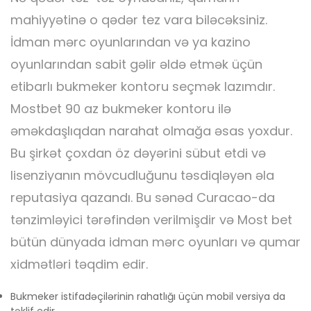
mahiyyətinə o qədər tez vara biləcəksiniz.
İdman mərc oyunlarından və ya kazino
oyunlarından sabit gəlir əldə etmək üçün
etibarlı bukmeker kontoru seçmək lazımdır.
Mostbet 90 az bukmeker kontoru ilə
əməkdaşlıqdan narahat olmağa əsas yoxdur.
Bu şirkət çoxdan öz dəyərini sübut etdi və
lisenziyanın mövcudluğunu təsdiqləyən əla
reputasiya qazandı. Bu sənəd Curacao-da
tənzimləyici tərəfindən verilmişdir və Most bet
bütün dünyada idman mərc oyunları və qumar
xidmətləri təqdim edir.
Bukmeker istifadəçilərinin rahatlığı üçün mobil versiya da