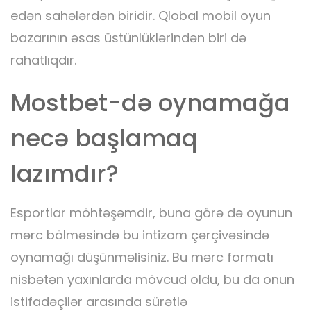
edən sahələrdən biridir. Qlobal mobil oyun
bazarının əsas üstünlüklərindən biri də
rahatlıqdır.
Mostbet-də oynamağa
necə başlamaq
lazımdır?
Esportlar möhtəşəmdir, buna görə də oyunun
mərc bölməsində bu intizam çərçivəsində
oynamağı düşünməlisiniz. Bu mərc formatı
nisbətən yaxınlarda mövcud oldu, bu da onun
istifadəçilər arasında sürətlə