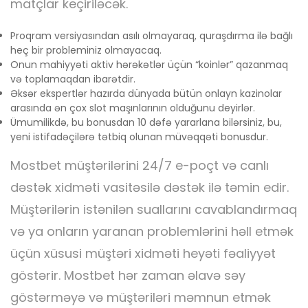
matçlar keçiriləcək.
Proqram versiyasından asılı olmayaraq, quraşdırma ilə bağlı
heç bir probleminiz olmayacaq.
Onun mahiyyəti aktiv hərəkətlər üçün “koinlər” qazanmaq
və toplamaqdan ibarətdir.
Əksər ekspertlər hazırda dünyada bütün onlayn kazinolar
arasında ən çox slot maşınlarının olduğunu deyirlər.
Ümumilikdə, bu bonusdan 10 dəfə yararlana bilərsiniz, bu,
yeni istifadəçilərə tətbiq olunan müvəqqəti bonusdur.
Mostbet müştərilərini 24/7 e-poçt və canlı
dəstək xidməti vasitəsilə dəstək ilə təmin edir.
Müştərilərin istənilən suallarını cavablandırmaq
və ya onların yaranan problemlərini həll etmək
üçün xüsusi müştəri xidməti heyəti fəaliyyət
göstərir. Mostbet hər zaman əlavə səy
göstərməyə və müştəriləri məmnun etmək