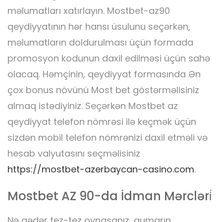
məlumatları xatırlayın. Mostbet-az90
qeydiyyatının hər hansı üsulunu seçərkən,
məlumatların doldurulması üçün formada
promosyon kodunun daxil edilməsi üçün sahə
olacaq. Həmçinin, qeydiyyat formasında Ən
çox bonus növünü Most bet göstərməlisiniz
almaq istədiyiniz. Seçərkən Mostbet az
qeydiyyat telefon nömrəsi ilə keçmək üçün
sizdən mobil telefon nömrənizi daxil etməli və
hesab valyutasını seçməlisiniz
https://mostbet-azerbaycan-casino.com
.
Mostbet AZ 90-da İdman Mərcləri̇
Nə qədər tez-tez oynasanız, qumarın