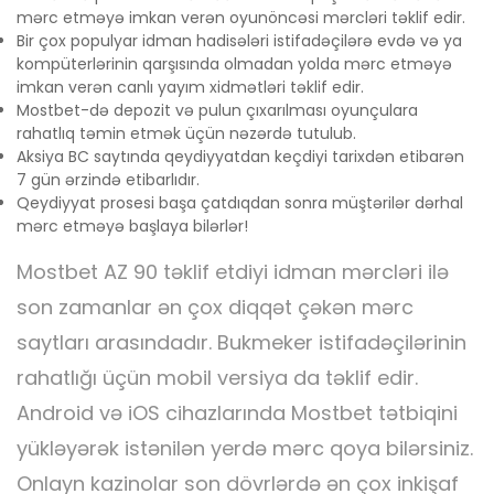
mərc etməyə imkan verən oyunöncəsi mərcləri təklif edir.
Bir çox populyar idman hadisələri istifadəçilərə evdə və ya
kompüterlərinin qarşısında olmadan yolda mərc etməyə
imkan verən canlı yayım xidmətləri təklif edir.
Mostbet-də depozit və pulun çıxarılması oyunçulara
rahatlıq təmin etmək üçün nəzərdə tutulub.
Aksiya BC saytında qeydiyyatdan keçdiyi tarixdən etibarən
7 gün ərzində etibarlıdır.
Qeydiyyat prosesi başa çatdıqdan sonra müştərilər dərhal
mərc etməyə başlaya bilərlər!
Mostbet AZ 90 təklif etdiyi idman mərcləri ilə
son zamanlar ən çox diqqət çəkən mərc
saytları arasındadır. Bukmeker istifadəçilərinin
rahatlığı üçün mobil versiya da təklif edir.
Android və iOS cihazlarında Mostbet tətbiqini
yükləyərək istənilən yerdə mərc qoya bilərsiniz.
Onlayn kazinolar son dövrlərdə ən çox inkişaf