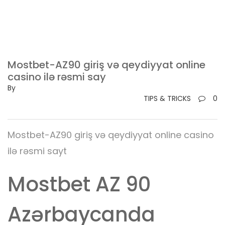
Mostbet-AZ90 giriş və qeydiyyat online
casino ilə rəsmi say
By
TIPS & TRICKS
0
Mostbet-AZ90 giriş və qeydiyyat online casino
ilə rəsmi sayt
Mostbet AZ 90
Azərbaycanda