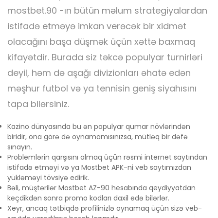
mostbet.90 -ın bütün məlum strategiyalardan
istifadə etməyə imkan verəcək bir xidmət
olacağını başa düşmək üçün xəttə baxmaq
kifayətdir. Burada siz təkcə populyar turnirləri
deyil, həm də aşağı divizionları əhatə edən
məşhur futbol və ya tennisin geniş siyahısını
tapa bilərsiniz.
Kazino dünyasında bu ən populyar qumar növlərindən
biridir, ona görə də oynamamısınızsa, mütləq bir dəfə
sınayın.
Problemlərin qarşısını almaq üçün rəsmi internet saytından
istifadə etməyi və ya Mostbet APK-ni veb saytımızdan
yükləməyi tövsiyə edirik.
Bəli, müştərilər Mostbet AZ-90 hesabında qeydiyyatdan
keçdikdən sonra promo kodları daxil edə bilərlər.
Xeyr, ancaq tətbiqdə profilinizlə oynamaq üçün sizə veb-