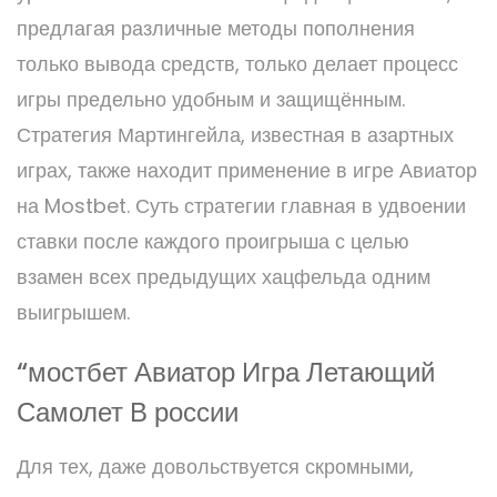
предлагая различные методы пополнения
только вывода средств, только делает процесс
игры предельно удобным и защищённым.
Стратегия Мартингейла, известная в азартных
играх, также находит применение в игре Авиатор
на Mostbet. Суть стратегии главная в удвоении
ставки после каждого проигрыша с целью
взамен всех предыдущих хацфельда одним
выигрышем.
“мостбет Авиатор Игра Летающий
Самолет В россии
Для тех, даже довольствуется скромными,