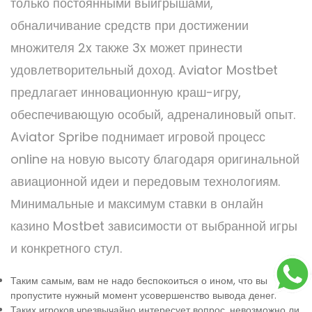
только постоянными выигрышами,
обналичивание средств при достижении
множителя 2x также 3x может принести
удовлетворительный доход. Aviator Mostbet
предлагает инновационную краш-игру,
обеспечивающую особый, адреналиновый опыт.
Aviator Spribe поднимает игровой процесс
online на новую высоту благодаря оригинальной
авиационной идеи и передовым технологиям.
Минимальные и максимум ставки в онлайн
казино Mostbet зависимости от выбранной игры
и конкретного стул.
Таким самым, вам не надо беспокоиться о ином, что вы
пропустите нужный момент усовершенство вывода денег.
Таких игроков чрезвычайно интересует вопрос, невозможно ли