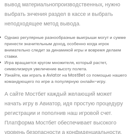
вывод материальнопроизводственных, нужно
выбрать знчения раздел в кассе и выбрать
неподходящее метод вывода.
Однако регулярные разнообразные выигрыши могут и сумме
принести значительным доход, особенно когда игрок
внимательно следит за динамикой игры и вовремя делаем
ставки.
Игра вращается кругом множителя, который растет,
символизируя увеличение высоту полета.
Узнайте, как играть в Aviator на MostBet со помощью нашего
командующего по игре а популярную онлайн-игру.
А сайте Мостбет каждый желающий может
начать игру в Авиатор, идя простую процедуру
регистрации и пополнив наш игровой счет.
Платформа Мостбет обеспечивает высокого
уровень безопасности а конфиденциальности,