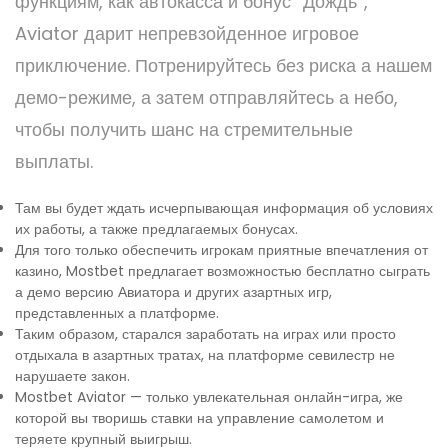
функциям, как автокасса и бонус “Дождь”,
Aviator дарит непревзойденное игровое
приключение. Потренируйтесь без риска а нашем
демо-режиме, а затем отправляйтесь а небо,
чтобы получить шанс на стремительные
выплаты.
Там вы будет ждать исчерпывающая информация об условиях
их работы, а также предлагаемых бонусах.
Для того только обеспечить игрокам приятные впечатления от
казино, Mostbet предлагает возможностью бесплатно сыграть
а демо версию Авиатора и других азартных игр,
представленных а платформе.
Таким образом, старался заработать на играх или просто
отдыхала в азартных тратах, на платформе севилестр не
нарушаете закон.
Mostbet Aviator — только увлекательная онлайн-игра, же
которой вы творишь ставки на управление самолетом и
теряете крупный выигрыш.