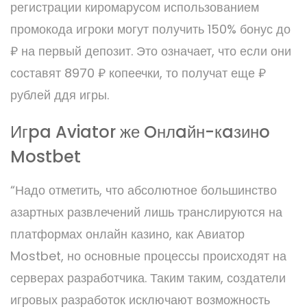
регистрации киромарусом использованием
промокода игроки могут получить 150% бонус до
₽ на первый депозит. Это означает, что если они
составят 8970 ₽ копеечки, то получат еще ₽
рублей ддя игры.
Игpa Aviator же Oнлaйн-кaзинo
Mostbet
“Надо отметить, что абсолютное большинство
азартных развлечений лишь транслируются на
платформах онлайн казино, как Авиатор
Mostbet, но основные процессы происходят на
серверах разработчика. Таким таким, создатели
игровых разработок исключают возможность