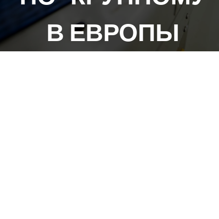
В ЕВРОПЫ