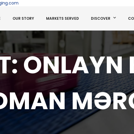
ging.com
E
OUR STORY
MARKETS SERVED
DISCOVER
CO
T: ONLAYN 
IDMAN MƏR