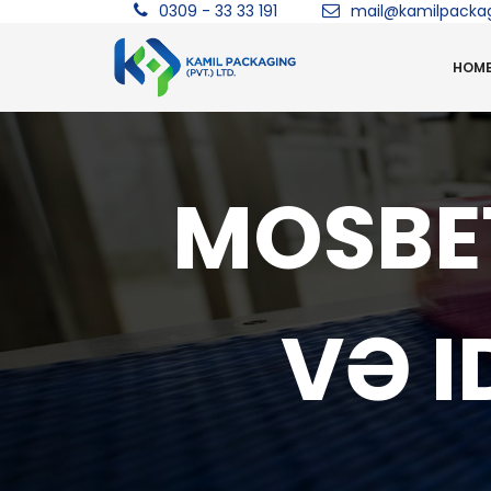
0309 - 33 33 191
mail@kamilpacka
HOM
MOSBE
VƏ 