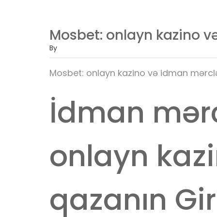
Mosbet: onlayn kazino v
By
Mosbet: onlayn kazino və idman mərclə
İdman mərc
onlayn kaz
qazanın Gir