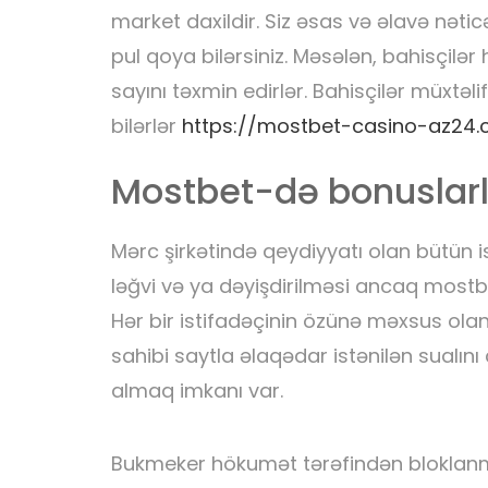
market daxildir. Siz əsas və əlavə nətic
pul qoya bilərsiniz. Məsələn, bahisçilə
sayını təxmin edirlər. Bahisçilər müxtəl
bilərlər
https://mostbet-casino-az24
Mostbet-də bonuslar
Mərc şirkətində qeydiyyatı olan bütün ist
ləğvi və ya dəyişdirilməsi ancaq most
Hər bir istifadəçinin özünə məxsus olan 
sahibi saytla əlaqədar istənilən sualını
almaq imkanı var.
Bukmeker hökumət tərəfindən bloklanm