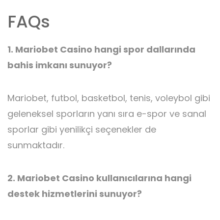
FAQs
1. Mariobet Casino hangi spor dallarında
bahis imkanı sunuyor?
Mariobet, futbol, basketbol, tenis, voleybol gibi
geleneksel sporların yanı sıra e-spor ve sanal
sporlar gibi yenilikçi seçenekler de
sunmaktadır.
2. Mariobet Casino kullanıcılarına hangi
destek hizmetlerini sunuyor?