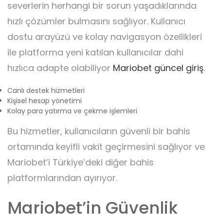
severlerin herhangi bir sorun yaşadıklarında
hızlı çözümler bulmasını sağlıyor. Kullanıcı
dostu arayüzü ve kolay navigasyon özellikleri
ile platforma yeni katılan kullanıcılar dahi
hızlıca adapte olabiliyor
Mariobet güncel giriş
.
Canlı destek hizmetleri
Kişisel hesap yönetimi
Kolay para yatırma ve çekme işlemleri
Bu hizmetler, kullanıcıların güvenli bir bahis
ortamında keyifli vakit geçirmesini sağlıyor ve
Mariobet’i Türkiye’deki diğer bahis
platformlarından ayırıyor.
Mariobet’in Güvenlik