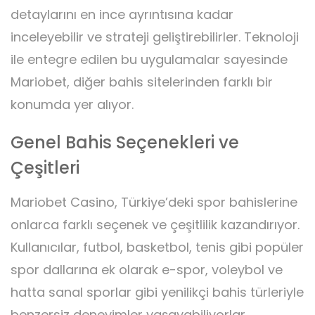
detaylarını en ince ayrıntısına kadar
inceleyebilir ve strateji geliştirebilirler. Teknoloji
ile entegre edilen bu uygulamalar sayesinde
Mariobet, diğer bahis sitelerinden farklı bir
konumda yer alıyor.
Genel Bahis Seçenekleri ve
Çeşitleri
Mariobet Casino, Türkiye’deki spor bahislerine
onlarca farklı seçenek ve çeşitlilik kazandırıyor.
Kullanıcılar, futbol, basketbol, tenis gibi popüler
spor dallarına ek olarak e-spor, voleybol ve
hatta sanal sporlar gibi yenilikçi bahis türleriyle
benzersiz deneyimler yaşayabiliyorlar.