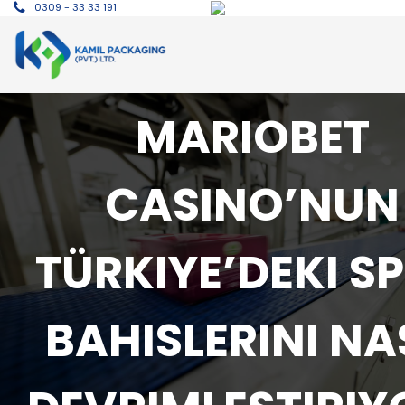
0309 - 33 33 191
MARIOBET
CASINO’NUN
TÜRKIYE’DEKI S
BAHISLERINI NA