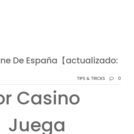
line De España【actualizado:
TIPS & TRICKS
0
jor Casino
 ️ Juega