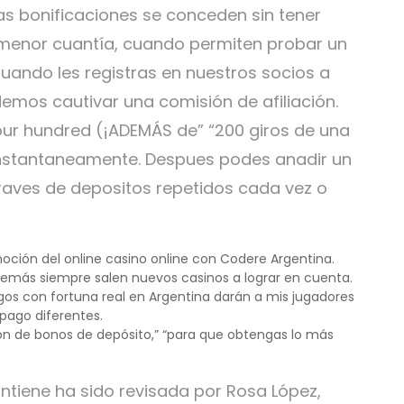
tas bonificaciones se conceden sin tener
e menor cuantía, cuando permiten probar un
Cuando les registras en nuestros socios a
demos cautivar una comisión de afiliación.
four hundred (¡ADEMÁS de” “200 giros de una
 instantaneamente. Despues podes anadir un
traves de depositos repetidos cada vez o
ión del online casino online con Codere Argentina.
emás siempre salen nuevos casinos a lograr en cuenta.
gos con fortuna real en Argentina darán a mis jugadores
 pago diferentes.
ón de bonos de depósito,” “para que obtengas lo más
ntiene ha sido revisada por Rosa López,