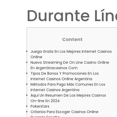
Durante Lí
Content
Juega Gratis En Los Mejores Internet Casinos
Online
Nuevo Streaming De On Line Casino Online
En Argentinacasinos Com
Tipos De Bonos Y Promociones En Los
Internet Casinos Online Argentina
Métodos Para Pago Más Comunes En Los
Internet Casinos Argentina
Aquí Un Resumen De Los Mejores Casinos
On-line En 2024
Pokerstars
Criterios Para Escoger Casinos Online