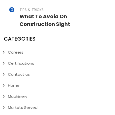
TIPS & TRICKS
What To Avoid On
Construction Sight
CATEGORIES
Careers
Certifications
Contact us
Home
Machinery
Markets Served