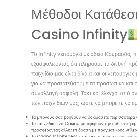
Μέθοδοι Κατάθεσ
Casino Infinity
Το Infinity λειτουργεί με άδεια Κουρασάο, 
εξασφαλίζοντας ότι πληρούμε τα διεθνή πρότ
παιχνίδια μας είναι δίκαια και οι λειτουργ
για να προστατεύσουμε τα προσωπικά και ο
συναλλαγή ασφαλή. Τακτικοί έλεγχοι από α
των παιχνιδιών μας, ώστε να μπορείτε να ε
Τα μπόνους σας βοηθούν να δοκιμάσετε περισσότερα νέα
Τα παιχνίδια Live Casino μεταφέρουν την αυθεντική εμπ
προσφέροντας αλληλεπίδραση με πραγματικούς ντίλερ
Το Casino Infiniteness κατανοεί τη σημασία της γρήγ