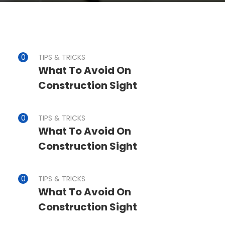
TIPS & TRICKS
What To Avoid On
Construction Sight
TIPS & TRICKS
What To Avoid On
Construction Sight
TIPS & TRICKS
What To Avoid On
Construction Sight