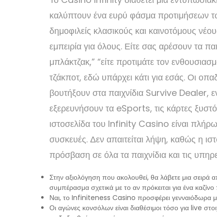
καλύπτουν ένα ευρύ φάσμα προτιμήσεων τω
δημοφιλείς κλασικούς και καινοτόμους νέου
εμπειρία για όλους. Είτε σας αρέσουν τα πα
μπλάκτζακ,” “είτε προτιμάτε τον ενθουσιασμ
τζάκποτ, εδώ υπάρχει κάτι για εσάς. Οι οπ
βουτήξουν στα παιχνίδια Survive Dealer, 
εξερευνήσουν τα eSports, τις κάρτες ξυστό
ιστοσελίδα του Infinity Casino είναι πλήρ
συσκευές. Δεν απαιτείται λήψη, καθώς η ισ
πρόσβαση σε όλα τα παιχνίδια και τις υπηρε
Στην αξιολόγηση που ακολουθεί, θα λάβετε μια σειρά 
συμπέρασμα σχετικά με το αν πρόκειται για ένα καζίνο 
Ναι, το Infiniteness Casino προσφέρει γενναιόδωρα 
Οι αγώνες κονσόλων είναι διαθέσιμοι τόσο για live στο