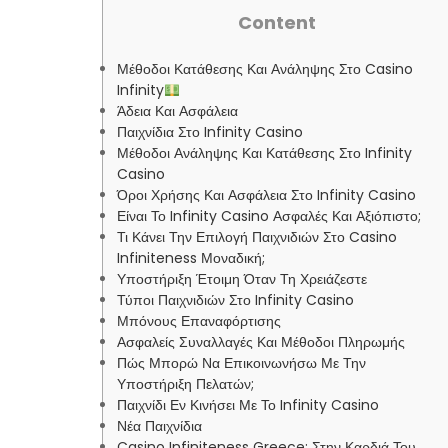
Content
Μέθοδοι Κατάθεσης Και Ανάληψης Στο Casino
Infinity
Άδεια Και Ασφάλεια
Παιχνίδια Στο Infinity Casino
Μέθοδοι Ανάληψης Και Κατάθεσης Στο Infinity
Casino
Όροι Χρήσης Και Ασφάλεια Στο Infinity Casino
Είναι Το Infinity Casino Ασφαλές Και Αξιόπιστο;
Τι Κάνει Την Επιλογή Παιχνιδιών Στο Casino
Infiniteness Μοναδική;
Υποστήριξη Έτοιμη Όταν Τη Χρειάζεστε
Τύποι Παιχνιδιών Στο Infinity Casino
Μπόνους Επαναφόρτισης
Ασφαλείς Συναλλαγές Και Μέθοδοι Πληρωμής
Πώς Μπορώ Να Επικοινωνήσω Με Την
Υποστήριξη Πελατών;
Παιχνίδι Εν Κινήσει Με Το Infinity Casino
Νέα Παιχνίδια
Casino Infiniteness Greece: Στην Καρδιά Του