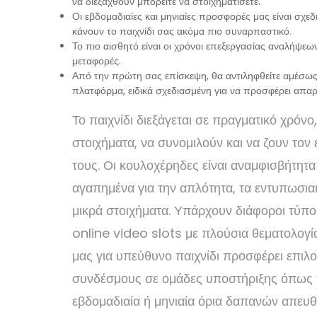
να διεξαχθούν μπορείτε να στοιχηματίσετε.
Οι εβδομαδιαίες και μηνιαίες προσφορές μας είναι σχε
κάνουν το παιχνίδι σας ακόμα πιο συναρπαστικό.
Το πιο αισθητό είναι οι χρόνοι επεξεργασίας αναλήψεω
μεταφορές.
Από την πρώτη σας επίσκεψη, θα αντιληφθείτε αμέσως ότ
πλατφόρμα, ειδικά σχεδιασμένη για να προσφέρει απαρ
Το παιχνίδι διεξάγεται σε πραγματικό χρόνο
στοιχήματα, να συνομιλούν και να ζουν τον
τους. Οι κουλοχέρηδες είναι αναμφισβήτητα 
αγαπημένα για την απλότητα, τα εντυπωσια
μικρά στοιχήματα. Υπάρχουν διάφοροι τύπο
online video slots με πλούσια θεματολογ
μας για υπεύθυνο παιχνίδι προσφέρει επιλ
συνδέσμους σε ομάδες υποστήριξης όπως 
εβδομαδιαία ή μηνιαία όρια δαπανών απευ