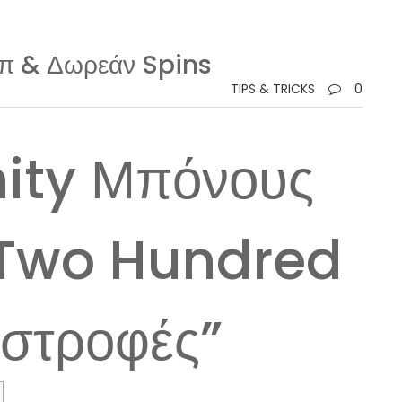
Εεπ & Δωρεάν Spins
TIPS & TRICKS
0
nity Μπόνους
 Two Hundred
στροφές”