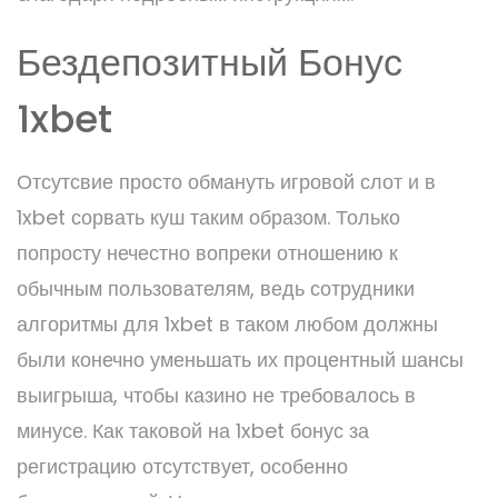
Бездепозитный Бонус
1xbet
Отсутсвие просто обмануть игровой слот и в
1xbet сорвать куш таким образом. Только
попросту нечестно вопреки отношению к
обычным пользователям, ведь сотрудники
алгоритмы для 1xbet в таком любом должны
были конечно уменьшать их процентный шансы
выигрыша, чтобы казино не требовалось в
минусе. Как таковой на 1xbet бонус за
регистрацию отсутствует, особенно