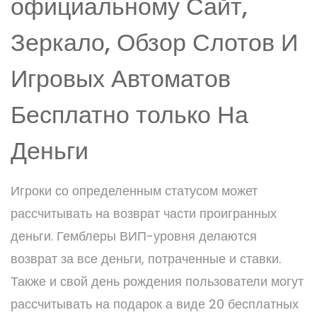
официальному Сайт,
Зеркало, Обзор Слотов И
Игровых Автоматов
Бесплатно только На
Деньги
Игроки со определенным статусом может
рассчитывать на возврат части проигранных
деньги. Гемблеры ВИП-уровня делаются
возврат за все деньги, потраченные и ставки.
Также и свой день рождения пользователи могут
рассчитывать на подарок а виде 20 бесплатных