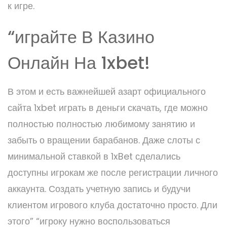
к игре.
“играйте В Казино
Онлайн На 1xbet!
В этом и есть важнейшей азарт официального
сайта 1xbet играть в деньги скачать, где можно
полностью полностью любимому занятию и
забыть о вращении барабанов. Даже слоты с
минимальной ставкой в 1xBet сделались
доступны игрокам же после регистрации личного
аккаунта. Создать учетную запись и будучи
клиентом игрового клуба достаточно просто. Дли
этого” “игроку нужно воспользоваться