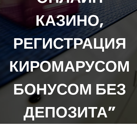
КАЗИНО,
РЕГИСТРАЦИЯ
КИРОМАРУСОМ
БОНУСОМ БЕЗ
ДЕПОЗИТА”