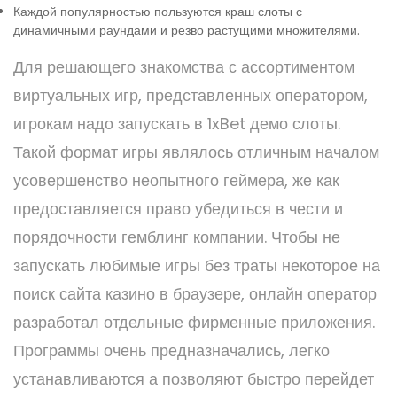
Каждой популярностью пользуются краш слоты с
динамичными раундами и резво растущими множителями.
Для решающего знакомства с ассортиментом
виртуальных игр, представленных оператором,
игрокам надо запускать в 1xBet демо слоты.
Такой формат игры являлось отличным началом
усовершенство неопытного геймера, же как
предоставляется право убедиться в чести и
порядочности гемблинг компании. Чтобы не
запускать любимые игры без траты некоторое на
поиск сайта казино в браузере, онлайн оператор
разработал отдельные фирменные приложения.
Программы очень предназначались, легко
устанавливаются а позволяют быстро перейдет