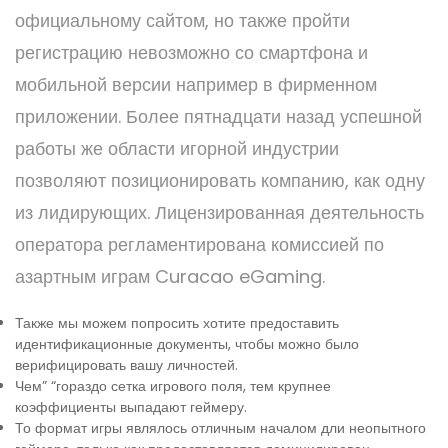
официальному сайтом, но также пройти
регистрацию невозможно со смартфона и
мобильной версии например в фирменном
приложении. Более пятнадцати назад успешной
работы же области игорной индустрии
позволяют позиционировать компанию, как одну
из лидирующих. Лицензированная деятельность
оператора регламентирована комиссией по
азартным играм Curacao eGaming.
Также мы можем попросить хотите предоставить
идентификационные документы, чтобы можно было
верифицировать вашу личностей.
Чем” “гораздо сетка игрового поля, тем крупнее
коэффициенты выпадают геймеру.
То формат игры являлось отличным началом дли неопытного