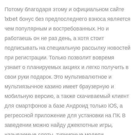
Потому благодаря этому и официальном сайте
1xbet бонус без предпоследнего взноса является
чем популярным и востребованных. Но и
работаешь он не раз день, а хотя стоит
подписывать на специальную рассылку новостей
при регистрации. Только позволит вовремя
узнает о планируемых акциях и легко получить в
свои руки подарок. Это мультивалютное и
мультиязычное казино имеет браузерную и
мобильную версию, а также скачиваемый клиент
для смартфонов а базе Андроид только iOS, а
регрессной приложение для установки на ПК. В
заведении можно найду джекпотные игры,
называемые слоты, турнирные модели,