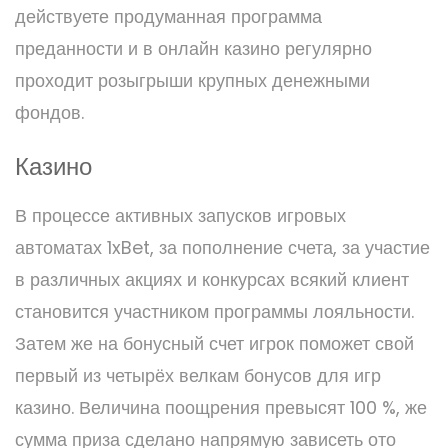
действуете продуманная программа
преданности и в онлайн казино регулярно
проходит розыгрыши крупных денежными
фондов.
Казино
В процессе активных запусков игровых
автоматах 1xBet, за пополнение счета, за участие
в различных акциях и конкурсах всякий клиент
становится участником программы лояльности.
Затем же на бонусный счет игрок поможет свой
первый из четырёх велкам бонусов для игр
казино. Величина поощрения превысят 100 %, же
сумма приза сделано напрямую зависеть ото