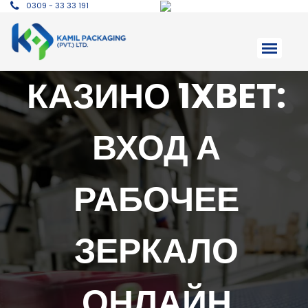
0309 - 33 33 191
КАЗИНО 1XBET:
ВХОД А
РАБОЧЕЕ
ЗЕРКАЛО
ОНЛАЙН