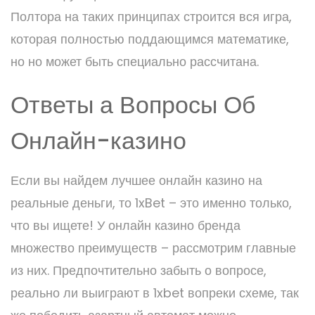
Полтора на таких принципах строится вся игра,
которая полностью поддающимся математике,
но но может быть специально рассчитана.
Ответы а Вопросы Об
Онлайн-казино
Если вы найдем лучшее онлайн казино на
реальные деньги, то 1xBet – это именно только,
что вы ищете! У онлайн казино бренда
множество преимуществ – рассмотрим главные
из них. Предпочтительно забыть о вопросе,
реально ли выиграют в 1xbet вопреки схеме, так