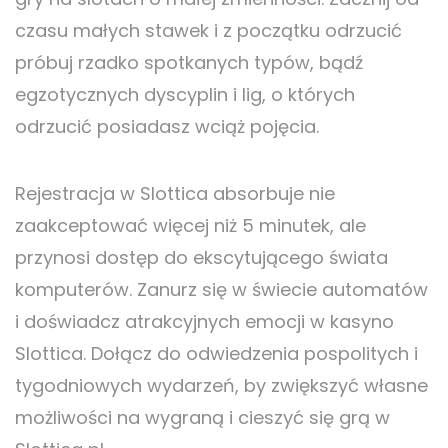
czasu małych stawek i z początku odrzucić
próbuj rzadko spotkanych typów, bądź
egzotycznych dyscyplin i lig, o których
odrzucić posiadasz wciąż pojęcia.
Rejestracja w Slottica absorbuje nie
zaakceptować więcej niż 5 minutek, ale
przynosi dostęp do ekscytującego świata
komputerów. Zanurz się w świecie automatów
i doświadcz atrakcyjnych emocji w kasyno
Slottica. Dołącz do odwiedzenia pospolitych i
tygodniowych wydarzeń, by zwiększyć własne
możliwości na wygraną i cieszyć się grą w