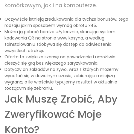
komórkowym, jak i na komputerze.
Oczywiście istnieją zredukowania dla tychże bonusów, tego
rodzaju jakim sposobem wymóg obrotu x45.
Można ją pobrać bardzo użytecznie, skanując system
kodowania QR na stronie www kasyna, a według
zainstalowaniu zdobywa się dostęp do odwiedzenia
wszystkich atrakcji.
Oferta ta zwiększa szansę na powodzenie i umożliwia
cieszyć się grą bez większego zaryzykowania.
Dotyczy on zakładów na żywo, wraz z których możemy
wycofać się w dowolnym czasie, zabierając mniejszą
wygraną, o ile właściwie typujemy rezultat w aktualnie
toczącym się zebraniu.
Jak Muszę Zrobić, Aby
Zweryfikować Moje
Konto?