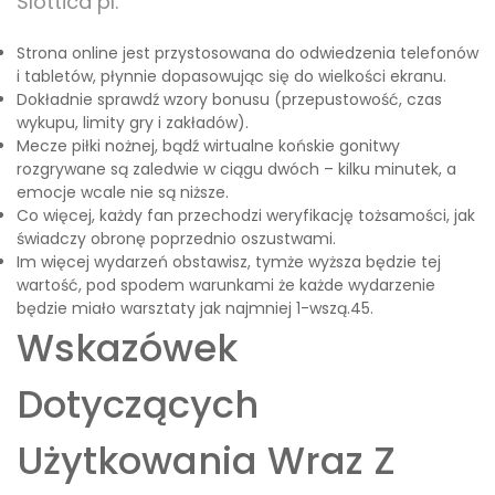
Slottica pl.
Strona online jest przystosowana do odwiedzenia telefonów
i tabletów, płynnie dopasowując się do wielkości ekranu.
Dokładnie sprawdź wzory bonusu (przepustowość, czas
wykupu, limity gry i zakładów).
Mecze piłki nożnej, bądź wirtualne końskie gonitwy
rozgrywane są zaledwie w ciągu dwóch – kilku minutek, a
emocje wcale nie są niższe.
Co więcej, każdy fan przechodzi weryfikację tożsamości, jak
świadczy obronę poprzednio oszustwami.
Im więcej wydarzeń obstawisz, tymże wyższa będzie tej
wartość, pod spodem warunkami że każde wydarzenie
będzie miało warsztaty jak najmniej 1-wszą.45.
Wskazówek
Dotyczących
Użytkowania Wraz Z