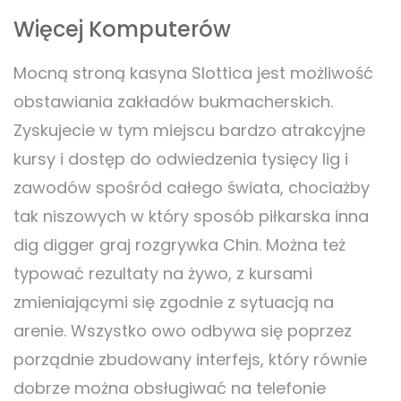
Więcej Komputerów
Mocną stroną kasyna Slottica jest możliwość
obstawiania zakładów bukmacherskich.
Zyskujecie w tym miejscu bardzo atrakcyjne
kursy i dostęp do odwiedzenia tysięcy lig i
zawodów spośród całego świata, chociażby
tak niszowych w który sposób piłkarska inna
dig digger graj rozgrywka Chin. Można też
typować rezultaty na żywo, z kursami
zmieniającymi się zgodnie z sytuacją na
arenie. Wszystko owo odbywa się poprzez
porządnie zbudowany interfejs, który równie
dobrze można obsługiwać na telefonie