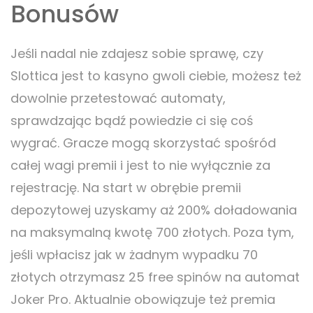
Bonusów
Jeśli nadal nie zdajesz sobie sprawę, czy
Slottica jest to kasyno gwoli ciebie, możesz też
dowolnie przetestować automaty,
sprawdzając bądź powiedzie ci się coś
wygrać. Gracze mogą skorzystać spośród
całej wagi premii i jest to nie wyłącznie za
rejestrację. Na start w obrębie premii
depozytowej uzyskamy aż 200% doładowania
na maksymalną kwotę 700 złotych. Poza tym,
jeśli wpłacisz jak w żadnym wypadku 70
złotych otrzymasz 25 free spinów na automat
Joker Pro. Aktualnie obowiązuje też premia