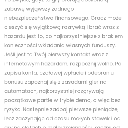
zabawę wyjąwszy żadnego
niebezpieczeństwa finansowego. Gracz może
cieszyć się wyjątkową rozrywką i brać wraz z
hazardu jest to, co najkorzystniejsze z brakiem
konieczności wkładania własnych funduszy.
Jeśli jest to Twój pierwszy kontakt wraz z
internetowym hazardem, rozpocznij wolno. Po
zapisu konta, czołowej wpłacie i odebraniu
bonusu zapoznaj się z zasadami gier na
automatach, najkorzystniej rozgrywają
początkowe partie w trybie demo, a więc bez
ryzyka. Następnie zadbaj pierwsze pieniądze,
lecz zaczynając od czasu małych stawek i od
gry na slotach o małej zmienności. Zacznij od