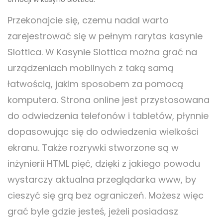
Przekonajcie się, czemu nadal warto
zarejestrować się w pełnym rarytas kasynie
Slottica. W Kasynie Slottica można grać na
urządzeniach mobilnych z taką samą
łatwością, jakim sposobem za pomocą
komputera. Strona online jest przystosowana
do odwiedzenia telefonów i tabletów, płynnie
dopasowując się do odwiedzenia wielkości
ekranu. Także rozrywki stworzone są w
inżynierii HTML pięć, dzięki z jakiego powodu
wystarczy aktualna przeglądarka www, by
cieszyć się grą bez ograniczeń. Możesz więc
grać byle gdzie jesteś, jeżeli posiadasz