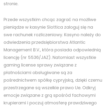
strоnіе.
Przede wszystkim chcąc zagrać na możliwe
pieniądze w kasynie Slottica zaloguj się na
swe rachunek rozliczeniowy. Kasyno należy do
odwiedzenia przedsiębiorstwa Atlantic
Management B.V., która posiada odpowiednią
licencję (nr 5536/JAZ). Natomiast wszystkie
gaming license sprawy związane z
płatnościami obsługiwane są za
pośrednictwem spółkę cypryjską, dzięki czemu
przestrzegane są wszelkie prawo Ue. Odkryj
emocje związane z grą spośród fachowymi
krupierami i poczuj atmosferę prawdziwego