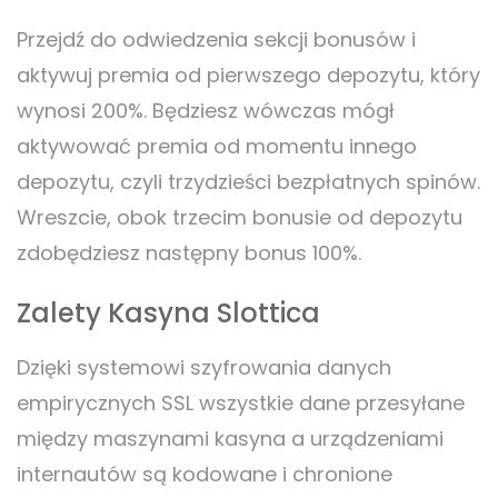
Przejdź do odwiedzenia sekcji bonusów i
aktywuj premia od pierwszego depozytu, który
wynosi 200%. Będziesz wówczas mógł
aktywować premia od momentu innego
depozytu, czyli trzydzieści bezpłatnych spinów.
Wreszcie, obok trzecim bonusie od depozytu
zdobędziesz następny bonus 100%.
Zalety Kasyna Slottica
Dzięki systemowi szyfrowania danych
empirycznych SSL wszystkie dane przesyłane
między maszynami kasyna a urządzeniami
internautów są kodowane i chronione