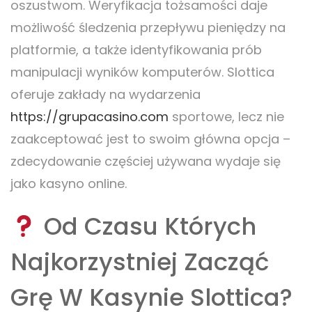
oszustwom. Weryfikacja tożsamości daje
możliwość śledzenia przepływu pieniędzy na
platformie, a także identyfikowania prób
manipulacji wyników komputerów. Slottica
oferuje zakłady na wydarzenia
https://grupacasino.com
sportowe, lecz nie
zaakceptować jest to swoim główna opcja –
zdecydowanie częściej używana wydaje się
jako kasyno online.
Od Czasu Których
Najkorzystniej Zacząć
Grę W Kasynie Slottica?