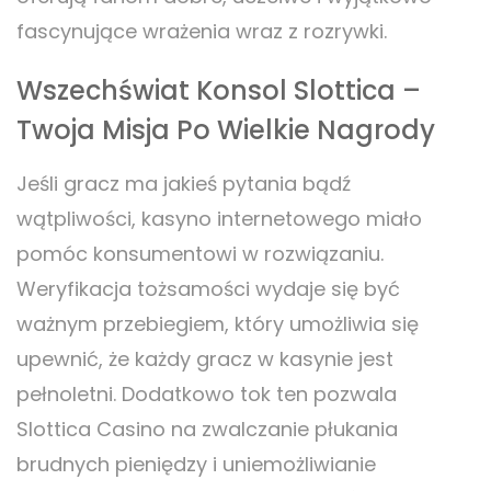
fascynujące wrażenia wraz z rozrywki.
Wszechświat Konsol Slottica –
Twoja Misja Po Wielkie Nagrody
Jeśli gracz ma jakieś pytania bądź
wątpliwości, kasyno internetowego miało
pomóc konsumentowi w rozwiązaniu.
Weryfikacja tożsamości wydaje się być
ważnym przebiegiem, który umożliwia się
upewnić, że każdy gracz w kasynie jest
pełnoletni. Dodatkowo tok ten pozwala
Slottica Casino na zwalczanie płukania
brudnych pieniędzy i uniemożliwianie