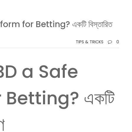
rm for Betting? একটি বিস্তারিত
TIPS & TRICKS
0
BD a Safe
 Betting? একটি
ণ