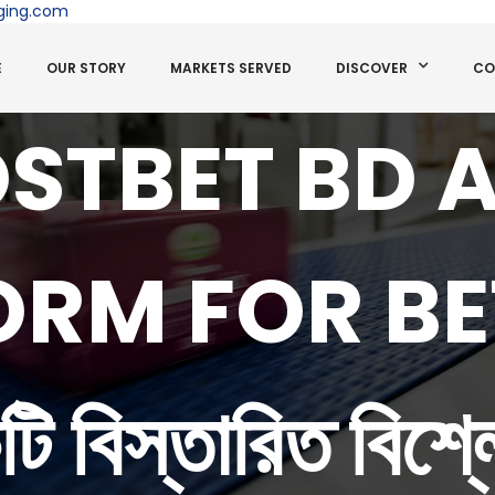
ging.com
E
OUR STORY
MARKETS SERVED
DISCOVER
CO
OSTBET BD A
ORM FOR BE
ি বিস্তারিত বিশ্