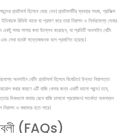
্ল্যাটফর্ম হিসেবে বেছে নেন। প্ল্যাটফর্মটির ব্যবহার সহজ, গ্রাফিক্স
িরভাগ ইতিবাচক রিভিউ থাকে যা প্রমাণ করে তারা নিরাপদ ও নির্ভরযোগ্য সেবার
নে একটু সময় লাগার কথা উল্লেখ করেছেন, যা প্রতিটি অনলাইন বেটিং
বং সেবা যথেষ্ট সন্তোষজনক বলে প্রমাণিত হয়েছে।
গ্য অনলাইন বেটিং প্ল্যাটফর্ম হিসেবে বিবেচিত। উন্নত নিরাপত্তা
ুত্ব আরোপ করার কারণে এটি বাজি খেলার জন্য একটি ভালো পছন্দ। তবে,
পত্তার দিকগুলো মাথায় রেখে বাজি চালানো প্রয়োজন। সতর্কতা অবলম্বন
 নিরাপদ ও মজাদার হতে পারে।
শ্নাবলী (FAQs)