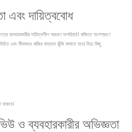
তা এবং দায়িত্ববোধ
ত্রে ব্যবহারকারীর দায়িত্বশীল আচরণ অপরিহার্য। বাজিতে অংশগ্রহণ
িত এবং সীমাবদ্ধ বাজির মাধ্যমে ঝুঁকি কমাতে হবে। নিচে কিছু
থ থাকবে।
 ও ব্যবহারকারীর অভিজ্ঞতা