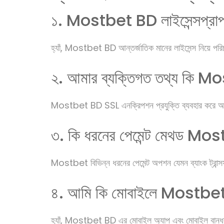
১. Mostbet BD লাইসেন্সপ্রাপ
হ্যাঁ, Mostbet BD আন্তর্জাতিক মানের লাইসেন্স নিয়ে পরিচা
২. আমার ব্যক্তিগত তথ্য কি Mos
Mostbet BD SSL এনক্রিপশন প্রযুক্তি ব্যবহার করে আপনার
৩. কি ধরনের পেমেন্ট মেথড Mo
Mostbet বিভিন্ন ধরনের পেমেন্ট অপশন যেমন ব্যাংক ট্রান্সফার
৪. আমি কি মোবাইলে Mostbet 
হ্যাঁ, Mostbet BD এর মোবাইল অ্যাপ এবং মোবাইল বান্ধব ও