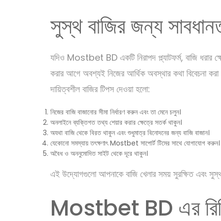
সুস্থ বাজির জন্য সাবধান
যদিও Mostbet BD একটি নিরাপদ প্ল্যাটফর্ম, বাজি ধরার ক্ষে
করার আগে অবশ্যই নিজের আর্থিক অবস্থার কথা বিবেচনা করা উচ
দায়িত্বশীল বাজির টিপস দেওয়া হলো:
নিজের বাজি বাজানোর সীমা নির্ধারণ করুন এবং তা মেনে চলুন।
অনলাইনে ব্যক্তিগত তথ্য শেয়ার করার ক্ষেত্রে সতর্ক থাকুন।
অযথা বাজি থেকে বিরত থাকুন এবং শুধুমাত্র বিনোদনের জন্য বাজি বাজান।
যেকোনো সমস্যায় তৎক্ষণাৎ Mostbet সাপোর্ট টিমের সাথে যোগাযোগ করুন।
অবৈধ ও অননুমোদিত সাইট থেকে দূরে থাকুন।
এই উদ্যোগগুলো আপনাকে বাজি খেলার সময় সুরক্ষিত এবং সুস্
Mostbet BD এর রিভিউ