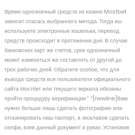
Время однозначный средств из казино Mostbet
зависит спасась выбранного метода. Тогда вы
используете электронные кошельки, перевод
средств происходит в протяжении дня. В случае
банковских карт же счетов, срок однозначный
может изменяться же составлять от другой до
трех рабочих дней. Обратите особое, что для
вывода средств все пользователи официального
сайта Мостбет или текущего зеркала обязаны
пройти процедуру верификации.” “[newline]Вам
нужно больше лишь сделать фотографию или
отсканировать наш паспорт, а эксклавов сделать
селфи, взяв данный документ и руках. Установив