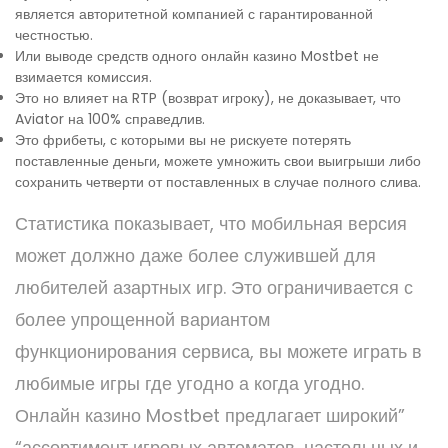
является авторитетной компанией с гарантированной
честностью.
Или выводе средств одного онлайн казино Mostbet не
взимается комиссия.
Это но влияет на RTP (возврат игроку), не доказывает, что
Aviator на 100% справедлив.
Это фрибеты, с которыми вы не рискуете потерять
поставленные деньги, можете умножить свои выигрыши либо
сохранить четверти от поставленных в случае полного слива.
Статистика показывает, что мобильная версия
может должно даже более служившей для
любителей азартных игр. Это ограничивается с
более упрощенной вариантом
функционирования сервиса, вы можете играть в
любимые игры где угодно а когда угодно.
Онлайн казино Mostbet предлагает широкий”
“ассортимент игровых автоматов, настольных и