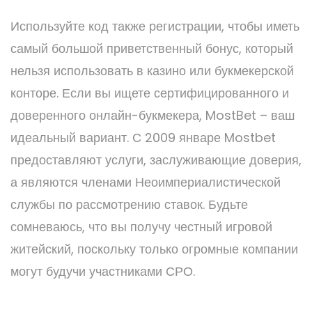
Используйте код также регистрации, чтобы иметь
самый большой приветственный бонус, который
нельзя использовать в казино или букмекерской
конторе. Если вы ищете сертифицированного и
доверенного онлайн-букмекера, MostBet – ваш
идеальный вариант. С 2009 январе Mostbet
предоставляют услуги, заслуживающие доверия,
а являются членами Неоимпериалистической
службы по рассмотрению ставок. Будьте
сомневаюсь, что вы получу честный игровой
житейский, поскольку только огромные компании
могут будучи участниками СРО.