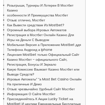
Розыгрыши, Турниры И Лотереи В Мостбет
Казино
особенности И Преимущества Мостбет
Отзыв: отлично, Мостбет
Как Вывести средствам Из Mostbet?
Огромный выбора Игровых Автоматов
Регистрация в Мостбет Онлайн Казино Для
Игры на Деньги С Выводом
Мобильная Версия а Приложение Mostbet ддя
Телефона Андроид а Iphone
Лицензия Mostbet только Официальный Сайт
Казино Мостбет – официального Сайт,
Регистрация, Бонусы И Зеркало
Какую Комиссию Взымает Казино Мостбет или
Выводе Средств?
Игровые Автоматы” “а Most Bet Casino Онлайн
На приличные И Демо
Отзыв: чрезвычайно Удобный Сайт Мостбет
Информация О Сайте Мостбет
Присоединяйтесь К Акции Lucky Ticket на
Mostbet И центики Еженедельные Бесплатные