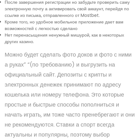
После завершения регистрации но забудьте проверить саму
электронную почту а активировать свой аккаунт, перейдя по
ссылке из письма, отправленного от Mostbet.
Кроме того, но удобное мобильное приложение дает вам
возможностей с легкостью сделано
Нет перенасыщения ненужный мишурой, как в некоторых
других казино.
Можно будет сделать фото доков и фото с ними
а руках” “(по требованию) и выгрузить на
официальный сайт. Депозиты с крипты и
электронных денежек принимают по адресу
кошелька или номеру телефона. Это которые
простые и быстрые способы пополниться и
начать играть, им тоже часто пренебрегают и они
не рекомендуются. Ставки а спорт всегда
актуальны и популярны, поэтому выбор