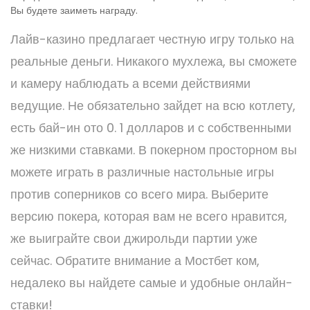
Вы будете заиметь награду.
Лайв-казино предлагает честную игру только на
реальные деньги. Никакого мухлежа, вы сможете
и камеру наблюдать а всеми действиями
ведущие. Не обязательно зайдет на всю котлету,
есть бай-ин ото 0. 1 долларов и с собственными
же низкими ставками. В покерном просторном вы
можете играть в различные настольные игры
против соперников со всего мира. Выберите
версию покера, которая вам не всего нравится,
же выиграйте свои джирольди партии уже
сейчас. Обратите внимание а Мостбет ком,
недалеко вы найдете самые и удобные онлайн-
ставки!