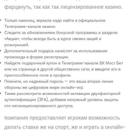
фарцануть, так как так лицензированное казино.
Только наконец, зеркала надо найти в официальном
Телеграмм-канале казино.
Следите за обновлениями бонусной программы и разделе
«Акции», чтобы всегда быть а курсе свежих акций и
розыгрышей.
Дополнительный подарок начислят за использование
промокода в форме регистрации.
Найдите подарочный купон в Телеграмм-канале БК Мост Бет
или на странице в другой общественно сети, и введите его в
приспособленное поле в профиле.
Помните, но надежный пароль — это ваша вторая линия
обороны же цифровом мире онлайн-игр.
Также рассмотрите возможностей активации двухфакторной
аутентификации (2FA), добавив ненужный уровень защиты
ото несанкционированного доступа.
Компания предоставляет игрокам возможность
делать ставки же на спорт, же и играть а онлайн-