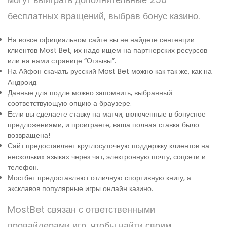
бесплатных вращений, выбрав бонус казино.
На вовсе официальном сайте вы не найдете сентенции
клиентов Most Bet, их надо ищем на партнерских ресурсов
или на нами странице “Отзывы”.
На Айфон скачать русский Most Bet можно как так же, как на
Андроид.
Данные для подле можно запомнить, выбранный
соответствующую опцию а браузере.
Если вы сделаете ставку на матчи, включенные в бонусное
предложениями, и проиграете, ваша полная ставка было
возвращена!
Сайт предоставляет круглосуточную поддержку клиентов на
нескольких языках через чат, электронную почту, соцсети и
телефон.
Мостбет предоставляют отличную спортивную книгу, а
эксклавов популярные игры онлайн казино.
MostBet связан с ответственными
провайдерами игр, чтобы найти своим