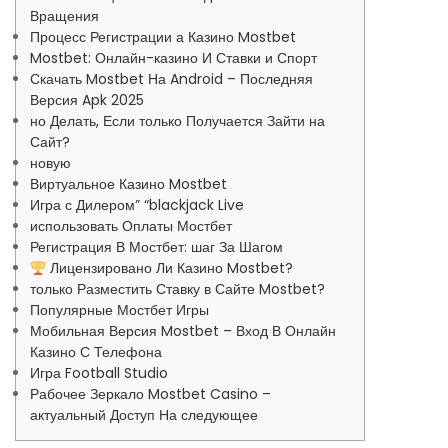
Вращения
Процесс Регистрации а Казино Mostbet
Mostbet: Онлайн-казино И Ставки и Спорт
Скачать Mostbet На Android – Последняя
Версия Apk 2025
но Делать, Если только Получается Зайти на
Сайт?
новую
Виртуальное Казино Mostbet
Игра с Дилером” “blackjack Live
использовать Оплаты Мостбет
Регистрация В Мостбет: шаг За Шагом
Лицензировано Ли Казино Mostbet?
только Разместить Ставку в Сайте Mostbet?
Популярные Мостбет Игры
Мобильная Версия Mostbet – Вход В Онлайн
Казино С Телефона
Игра Football Studio
Рабочее Зеркало Mostbet Casino –
актуальный Доступ На следующее