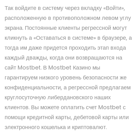
Так войдите в систему через вкладку «Войти»,
расположенную в противоположном левом углу
экрана. Постоянные клиенты регрессной могут
кликнуть а «Оставаться в системе» в браузере, а
тогда им даже придется проходить этап входа
каждый дважды, когда они возвращаются на
сайт Mostbet. В Mostbet Казино мы
гарантируем низкого уровень безопасности же
конфиденциальности, а регрессной предлагаем
круглосуточную либердановского наших
клиентов. Вы можете оплатить счет Mostbet с
помощи кредитной карты, дебетовой карты или
электронного кошелька и криптовалют.