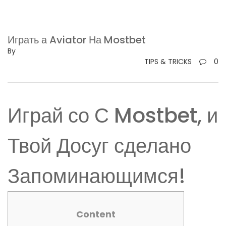
Играть а Aviator На Mostbet
By
TIPS & TRICKS
0
Играй со С Mostbet, и
Твой Досуг сделано
Запоминающимся!
Content