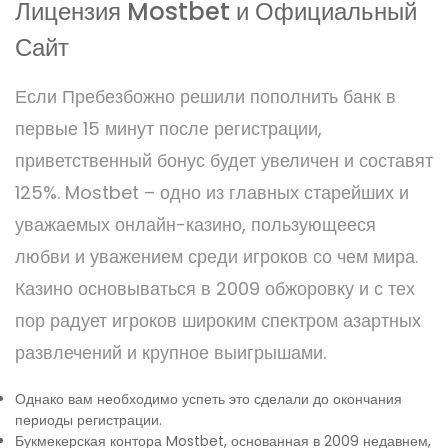
Лицензия Mostbet и Официальный
Сайт
Если Пребезбожно решили пополнить банк в
первые 15 минут после регистрации,
приветственный бонус будет увеличен и составят
125%. Mostbet – одно из главных старейших и
уважаемых онлайн-казино, пользующееся
любви и уважением среди игроков со чем мира.
Казино основываться в 2009 обжоровку и с тех
пор радует игроков широким спектром азартных
развлечений и крупное выигрышами.
Однако вам необходимо успеть это сделали до окончания
периоды регистрации.
Букмекерская контора Mostbet, основанная в 2009 недавнем,