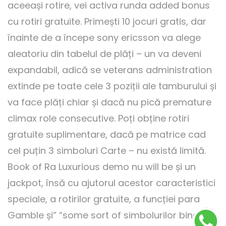
aceeași rotire, vei activa runda added bonus
cu rotiri gratuite. Primești 10 jocuri gratis, dar
înainte de a începe sony ericsson va alege
aleatoriu din tabelul de plăți – un va deveni
expandabil, adică se veterans administration
extinde pe toate cele 3 poziții ale tamburului și
va face plăți chiar și dacă nu pică premature
climax role consecutive. Poți obține rotiri
gratuite suplimentare, dacă pe matrice cad
cel puțin 3 simboluri Carte – nu există limită.
Book of Ra Luxurious demo nu will be și un
jackpot, însă cu ajutorul acestor caracteristici
speciale, a rotirilor gratuite, a funcției para
Gamble și” “some sort of simbolurilor bine