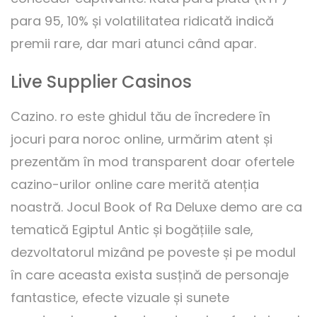
para 95, 10% și volatilitatea ridicată indică
premii rare, dar mari atunci când apar.
Live Supplier Casinos
Cazino. ro este ghidul tău de încredere în
jocuri para noroc online, urmărim atent și
prezentăm în mod transparent doar ofertele
cazino-urilor online care merită atenția
noastră. Jocul Book of Ra Deluxe demo are ca
tematică Egiptul Antic și bogățiile sale,
dezvoltatorul mizând pe poveste și pe modul
în care aceasta exista susțină de personaje
fantastice, efecte vizuale și sunete