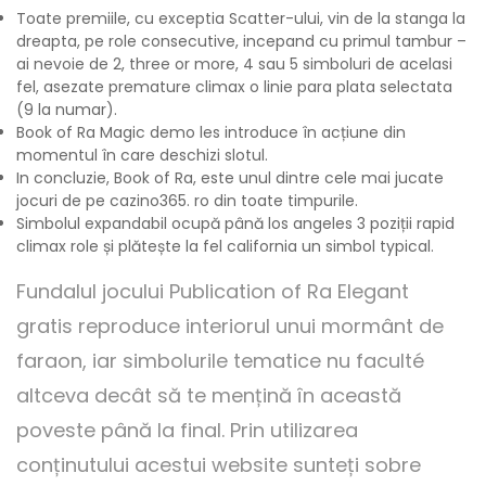
Toate premiile, cu exceptia Scatter-ului, vin de la stanga la
dreapta, pe role consecutive, incepand cu primul tambur –
ai nevoie de 2, three or more, 4 sau 5 simboluri de acelasi
fel, asezate premature climax o linie para plata selectata
(9 la numar).
Book of Ra Magic demo les introduce în acțiune din
momentul în care deschizi slotul.
In concluzie, Book of Ra, este unul dintre cele mai jucate
jocuri de pe cazino365. ro din toate timpurile.
Simbolul expandabil ocupă până los angeles 3 poziții rapid
climax role și plătește la fel california un simbol typical.
Fundalul jocului Publication of Ra Elegant
gratis reproduce interiorul unui mormânt de
faraon, iar simbolurile tematice nu faculté
altceva decât să te mențină în această
poveste până la final. Prin utilizarea
conținutului acestui website sunteți sobre