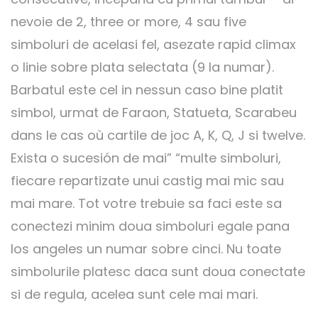
nevoie de 2, three or more, 4 sau five
simboluri de acelasi fel, asezate rapid climax
o linie sobre plata selectata (9 la numar).
Barbatul este cel in nessun caso bine platit
simbol, urmat de Faraon, Statueta, Scarabeu
dans le cas où cartile de joc A, K, Q, J si twelve.
Exista o sucesión de mai” “multe simboluri,
fiecare repartizate unui castig mai mic sau
mai mare. Tot votre trebuie sa faci este sa
conectezi minim doua simboluri egale pana
los angeles un numar sobre cinci. Nu toate
simbolurile platesc daca sunt doua conectate
si de regula, acelea sunt cele mai mari.