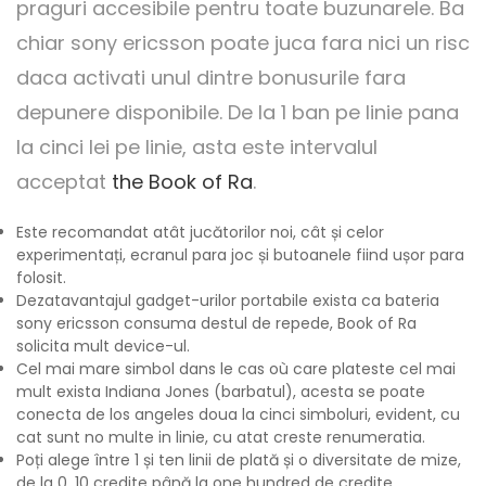
praguri accesibile pentru toate buzunarele. Ba
chiar sony ericsson poate juca fara nici un risc
daca activati unul dintre bonusurile fara
depunere disponibile. De la 1 ban pe linie pana
la cinci lei pe linie, asta este intervalul
acceptat
the Book of Ra
.
Este recomandat atât jucătorilor noi, cât și celor
experimentați, ecranul para joc și butoanele fiind ușor para
folosit.
Dezatavantajul gadget-urilor portabile exista ca bateria
sony ericsson consuma destul de repede, Book of Ra
solicita mult device-ul.
Cel mai mare simbol dans le cas où care plateste cel mai
mult exista Indiana Jones (barbatul), acesta se poate
conecta de los angeles doua la cinci simboluri, evident, cu
cat sunt no multe in linie, cu atat creste renumeratia.
Poți alege între 1 și ten linii de plată și o diversitate de mize,
de la 0, 10 credite până la one hundred de credite.