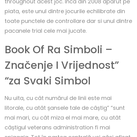
throughout acest joc. Inca din 2008 aparut pe
piata, este unul dintre jocurile echilibrate din
toate punctele de controllare dar si unul dintre
pacanele trial cele mai jucate.
Book Of Ra Simboli –
Značenje I Vrijednost”
“za Svaki Simbol
Nu uita, cu cât numărul de linii este mai
litorale, cu atât șansele tale de câștig” “sunt
mai mari, cu cât miza el mai mare, cu atât
câștigul veterans administration fi mai