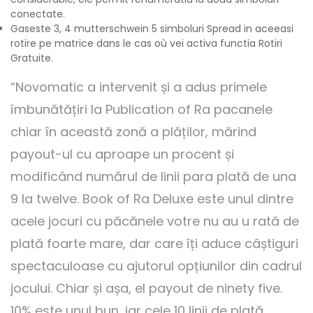
conectate.
Gaseste 3, 4 mutterschwein 5 simboluri Spread in aceeasi
rotire pe matrice dans le cas où vei activa functia Rotiri
Gratuite.
“Novomatic a intervenit și a adus primele
îmbunătățiri la Publication of Ra pacanele
chiar în această zonă a plăților, mărind
payout-ul cu aproape un procent și
modificând numărul de linii para plată de una
9 la twelve. Book of Ra Deluxe este unul dintre
acele jocuri cu păcănele votre nu au u rată de
plată foarte mare, dar care îți aduce câștiguri
spectaculoase cu ajutorul opțiunilor din cadrul
jocului. Chiar și așa, el payout de ninety five.
10% este unul bun, iar cele 10 linii de plată