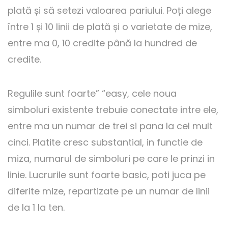
plată și să setezi valoarea pariului. Poți alege
între 1 și 10 linii de plată și o varietate de mize,
entre ma 0, 10 credite până la hundred de
credite.
Regulile sunt foarte” “easy, cele noua
simboluri existente trebuie conectate intre ele,
entre ma un numar de trei si pana la cel mult
cinci. Platite cresc substantial, in functie de
miza, numarul de simboluri pe care le prinzi in
linie. Lucrurile sunt foarte basic, poti juca pe
diferite mize, repartizate pe un numar de linii
de la 1 la ten.