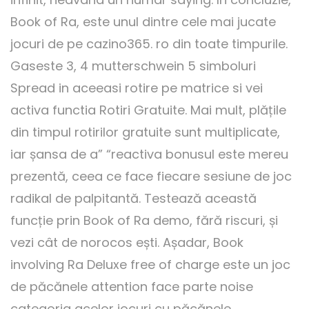
Book of Ra, este unul dintre cele mai jucate
jocuri de pe cazino365. ro din toate timpurile.
Gaseste 3, 4 mutterschwein 5 simboluri
Spread in aceeasi rotire pe matrice si vei
activa functia Rotiri Gratuite. Mai mult, plățile
din timpul rotirilor gratuite sunt multiplicate,
iar șansa de a” “reactiva bonusul este mereu
prezentă, ceea ce face fiecare sesiune de joc
radikal de palpitantă. Testează această
funcție prin Book of Ra demo, fără riscuri, și
vezi cât de norocos ești. Așadar, Book
involving Ra Deluxe free of charge este un joc
de păcănele attention face parte noise
categoria acelor jocuri cu păcănele