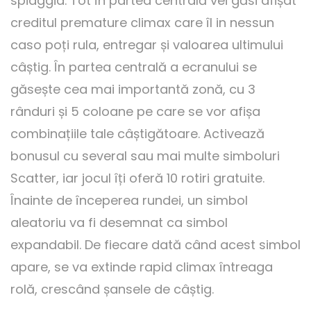
spiaggia. Tot în partea centrală vei găsi afișat
creditul premature climax care îl in nessun
caso poți rula, entregar și valoarea ultimului
câștig. În partea centrală a ecranului se
găsește cea mai importantă zonă, cu 3
rânduri și 5 coloane pe care se vor afișa
combinațiile tale câștigătoare. Activează
bonusul cu several sau mai multe simboluri
Scatter, iar jocul îți oferă 10 rotiri gratuite.
Înainte de începerea rundei, un simbol
aleatoriu va fi desemnat ca simbol
expandabil. De fiecare dată când acest simbol
apare, se va extinde rapid climax întreaga
rolă, crescând șansele de câștig.