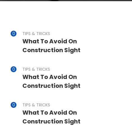
TIPS & TRICKS
What To Avoid On
Construction Sight
TIPS & TRICKS
What To Avoid On
Construction Sight
TIPS & TRICKS
What To Avoid On
Construction Sight