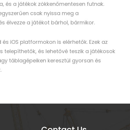
a, és a játékok zökkenőmentesen futnak.
 egyszerűen csak nyissa meg a
s élvezze a játékot bárhol, bármikor.
és iOS platformokon is elérhetők. Ezek az
 telepíthetők, és lehetővé teszik a játékosok
agy táblagépeiken keresztül gyorsan és
z.
Contact Us