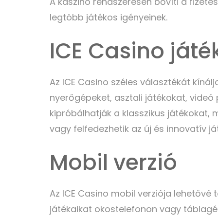
A kaszinó rendszeresen bővíti a fizeté
legtöbb játékos igényeinek.
ICE Casino ját
Az ICE Casino széles választékát kínálj
nyerőgépeket, asztali játékokat, videó 
kipróbálhatják a klasszikus játékokat, m
vagy felfedezhetik az új és innovatív j
Mobil verzió
Az ICE Casino mobil verziója lehetővé
játékaikat okostelefonon vagy táblagép