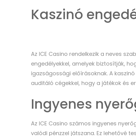
Kaszinó engedé
Az ICE Casino rendelkezik a neves sza
engedélyekkel, amelyek biztosítják, h
igazságossági előírásoknak. A kaszinó 
auditáló cégekkel, hogy a játékok és 
Ingyenes nyer
Az ICE Casino számos ingyenes nyerőgé
valódi pénzzel játszana. Ez lehetővé t