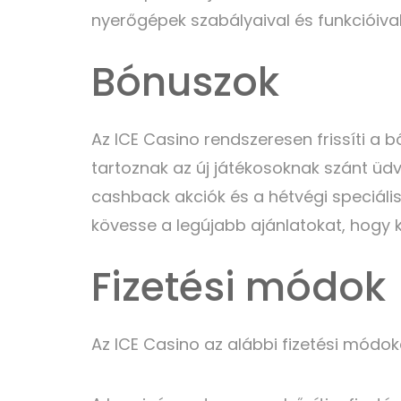
nyerőgépek szabályaival és funkcióival
Bónuszok
Az ICE Casino rendszeresen frissíti a 
tartoznak az új játékosoknak szánt üdv
cashback akciók és a hétvégi speciáli
kövesse a legújabb ajánlatokat, hogy k
Fizetési módo
Az ICE Casino az alábbi fizetési módoka